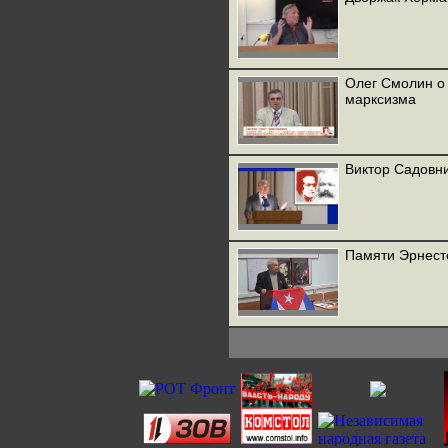
Олег Смолин о 
марксизма
Виктор Садовни
Памяти Эрнест