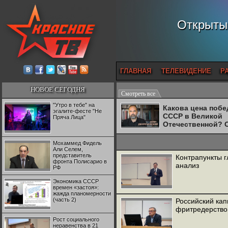
Открытый
ГЛАВНАЯ
ТЕЛЕВИДЕНИЕ
Р
НОВОЕ СЕГОДНЯ
Смотреть все
"Утро в тебе" на
Какова цена поб
эгалите-фесте "Не
СССР в Великой
Пряча Лица"
Отечественной? 
Двуреченский о
потерянной
Мохаммед Фидель
революционност
Али Селем,
представитель
Контрапункты г
фронта Полисарио в
анализ
РФ
Экономика СССР
времен «застоя»:
жажда планомерности
(часть 2)
Российский ка
фритредерств
Рост социального
неравенства в 21