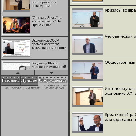
веке: причины и
последствия
Кризисы возвр
"Строки и Звуки" на
эгалите-фесте "Не
Пряча Лица"
Человеческий 
Экономика СССР
времен «застоя»:
жажда планомерности
Общественный с
Владимир Шухов:
инженер, изменивший
мир
Резонанс
Лучшее
Обсуждаемое
комментариев:
"Аркадий Коц" на
Интеллектуальн
За неделю
|
За месяц
|
За все время
эгалите-фесте "Не
экономике XXI 
Пряча Лица"
Контрапункты
глобализации:
Креативный раб
геополитэкономическ
или фрилансе
ий анализ
100 лет Ноябрьской
революции в