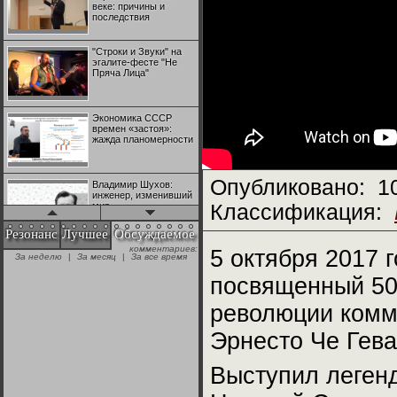
веке: причины и
последствия
"Строки и Звуки" на
эгалите-фесте "Не
Пряча Лица"
Экономика СССР
времен «застоя»:
жажда планомерности
Опубликовано:
1
Владимир Шухов:
инженер, изменивший
мир
Классификация:
Резонанс
Лучшее
Обсуждаемое
комментариев:
"Аркадий Коц" на
5 октября 2017 
За неделю
|
За месяц
|
За все время
эгалите-фесте "Не
Пряча Лица"
посвященный 50-
революции комм
Контрапункты
глобализации:
Эрнесто Че Гева
геополитэкономическ
ий анализ
Выступил легенд
100 лет Ноябрьской
революции в