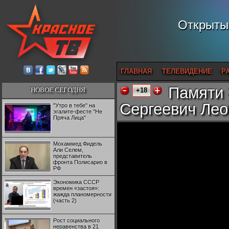
Открытый
ГЛАВНАЯ
ТЕЛЕВИДЕНИЕ
Р
Памяти 
НОВОЕ СЕГОДНЯ
+18
Сергеевич Лео
"Утро в тебе" на
эгалите-фесте "Не
Пряча Лица"
Мохаммед Фидель
Али Селем,
представитель
фронта Полисарио в
РФ
Экономика СССР
времен «застоя»:
жажда планомерности
(часть 2)
Рост социального
неравенства в 21