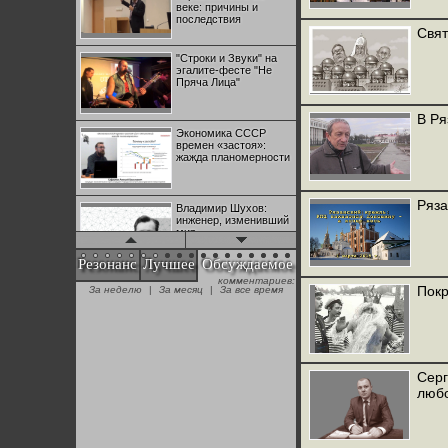
веке: причины и
последствия
Свят
"Строки и Звуки" на
эгалите-фесте "Не
Пряча Лица"
В Ря
Экономика СССР
времен «застоя»:
жажда планомерности
Ряза
Владимир Шухов:
инженер, изменивший
мир
Резонанс
Лучшее
Обсуждаемое
комментариев:
"Аркадий Коц" на
Покр
За неделю
|
За месяц
|
За все время
эгалите-фесте "Не
Пряча Лица"
Контрапункты
глобализации:
Серг
геополитэкономическ
любо
ий анализ
100 лет Ноябрьской
революции в