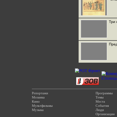
Три 
Пред
Репортажи
Программы
Мозаика
Темы
Кино
Места
Мультфильмы
События
Музыка
Люди
Организации