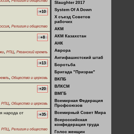
,
оссия
Религия и общество
Slaughter 2017
System Of A Down
+10
X съезд Советов
рабочих
,
оссия
Религия и общество
АКМ
АКМ Казахстан
+8
АНК
Аврора
,
,
жи
РПЦ
Рязанский кремль
Антифашистский штаб
+13
Боротьба
Бригада "Призрак"
,
ремль
Общество и церковь
ВКПБ
ВЛКСМ
+20
ВМГБ
Всемирная Федерация
,
РПЦ
Общество и церковь
Профсоюзов
Всемирный Совет Мира
я народа от
+35
Всероссийская
конфедерация труда
,
РПЦ
Религия и общество
Голос женщин