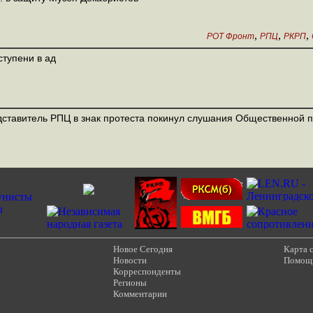
,
,
,
РОТ Фронт
РПЦ
РКРП
ступени в ад
ставитель РПЦ в знак протеста покинул слушания Общественной 
Новое Сегодня
Карта 
Новости
Помощ
Корреспонденты
Регионы
Комментарии