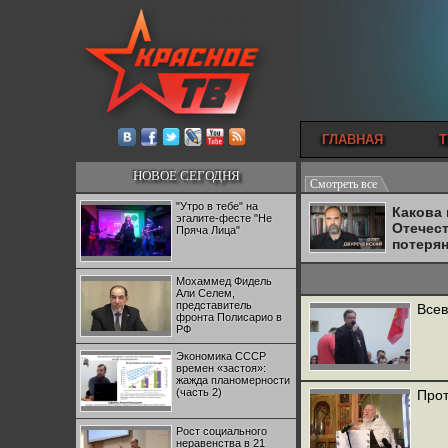
ГЛАВНАЯ
Т
НОВОЕ СЕГОДНЯ
Смотреть все
"Утро в тебе" на
Какова
эгалите-фесте "Не
Отечес
Пряча Лица"
потеря
Мохаммед Фидель
Али Селем,
представитель
Всев
фронта Полисарио в
РФ
Экономика СССР
времен «застоя»:
жажда планомерности
(часть 2)
Прот
Рост социального
неравенства в 21