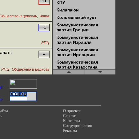
+1
КПУ
Килапаюн
,
Общество и церковь
Чита
Коломенский куст
Коммунистическая
-1
партия Греции
Коммунистическая
партия Израиля
РПЦ
Коммунистическая
палаты
--
партия Ирландии
Коммунистическая
партия Казахстана
,
РПЦ
Общество и церковь
Коммунистическая
партия Словакии
Коммунисты России
Конфедерация труда
России (КТР)
Красное ТВ
сайта
О проекте
Красное ТВ - Чита
ь
Ссылки
Контакты
Красный университет
Сотрудничество
ЛКСМ
Реклама
Левая оппозиция