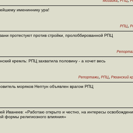
,
,
Мозаика
РПЦ
Р
ейшему имениннику ура!
,
РПЦ
Р
зани протестуют против стройки, пролоббированной РПЦ
Репорта
нский кремль: РПЦ захватила половину - а хочет весь
,
,
Репортажи
РПЦ
Рязанский к
овитель моряков Нептун объявлен врагом РПЦ
ей Иванеев: «Работаю открыто и честно, на интересы освобождени
й формы религиозного влияния»