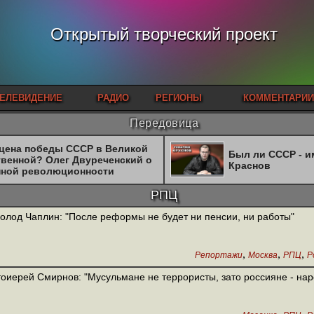
Открытый творческий проект
ЕЛЕВИДЕНИЕ
РАДИО
РЕГИОНЫ
КОММЕНТАРИИ
Передовица
 цена победы СССР в Великой
Был ли СССР - 
твенной? Олег Двуреченский о
Краснов
нной революционности
РПЦ
олод Чаплин: "После реформы не будет ни пенсии, ни работы"
,
,
,
Репортажи
Москва
РПЦ
Р
оиерей Смирнов: "Мусульмане не террористы, зато россияне - нар