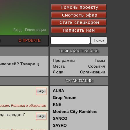
Вход
Регистрация
О ПРОЕКТЕ
ПОИСК МАТЕРИАЛОВ
Программы
Темы
империей? Товарищ
Места
События
Люди
Организации
ОРГАНИЗАЦИИ
ALBA
+5
Grup Yorum
KNE
,
оссия
Религия и общество
Modena City Ramblers
од выродков"
+3
SANCO
SAYRO