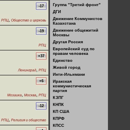
Группа "Третий фронт"
-17
ДГИ
Движение Коммунистов
,
,
РПЦ
Общество и церковь
Казахстана
Движение общежитий
-19
Москвы
Другая Россия
РПЦ
Европейский суд по
правам человека
+37
Единство
Живой город
,
Ленинград
РПЦ
Инти-Ильимани
+6
Иракская
коммунистическая
партия
,
,
Мозаика
Москва
РПЦ
КЗПГ
КНПК
-12
КП США
КПРФ
,
,
РПЦ
Религия и общество
КПСС