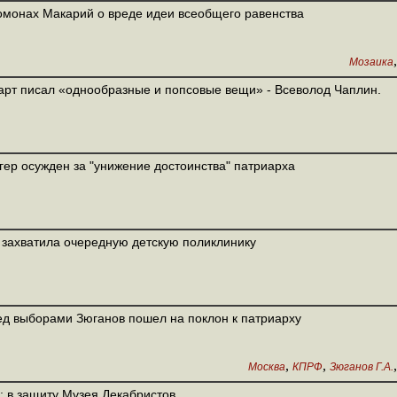
монах Макарий о вреде идеи всеобщего равенства
Мозаика
рт писал «однообразные и попсовые вещи» - Всеволод Чаплин.
гер осужден за "унижение достоинства" патриарха
захватила очередную детскую поликлинику
д выборами Зюганов пошел на поклон к патриарху
,
,
Москва
КПРФ
Зюганов Г.А.
: в защиту Музея Декабристов