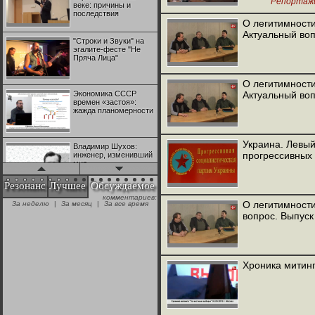
Репортаж
веке: причины и
последствия
О легитимности
Актуальный во
"Строки и Звуки" на
эгалите-фесте "Не
Пряча Лица"
О легитимности
Экономика СССР
Актуальный во
времен «застоя»:
жажда планомерности
Украина. Левый
Владимир Шухов:
прогрессивных 
инженер, изменивший
мир
Резонанс
Лучшее
Обсуждаемое
комментариев:
"Аркадий Коц" на
О легитимности
За неделю
|
За месяц
|
За все время
эгалите-фесте "Не
вопрос. Выпуск
Пряча Лица"
Контрапункты
глобализации:
Хроника митинг
геополитэкономическ
ий анализ
100 лет Ноябрьской
революции в