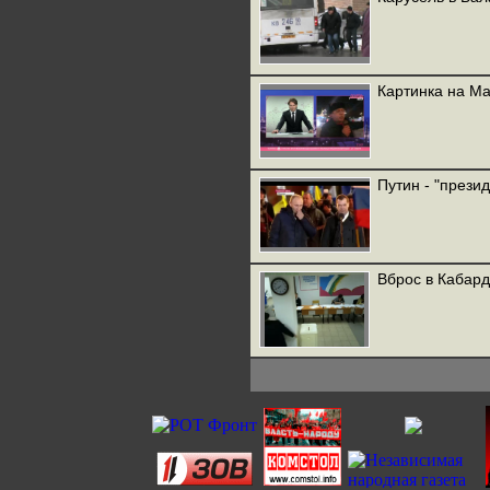
Картинка на М
Путин - "презид
Вброс в Кабар