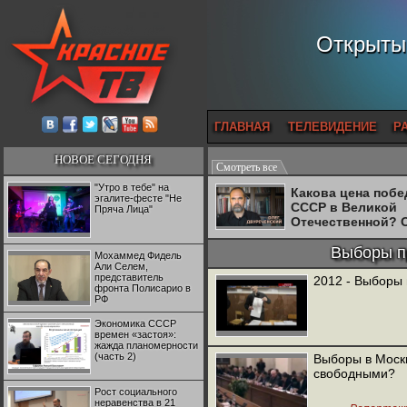
Открытый
ГЛАВНАЯ
ТЕЛЕВИДЕНИЕ
Р
НОВОЕ СЕГОДНЯ
Смотреть все
"Утро в тебе" на
Какова цена поб
эгалите-фесте "Не
СССР в Великой
Пряча Лица"
Отечественной? 
Двуреченский о
потерянной
Выборы п
Мохаммед Фидель
революционност
Али Селем,
представитель
2012 - Выборы 
фронта Полисарио в
РФ
Экономика СССР
времен «застоя»:
жажда планомерности
(часть 2)
Выборы в Москв
свободными?
Рост социального
неравенства в 21