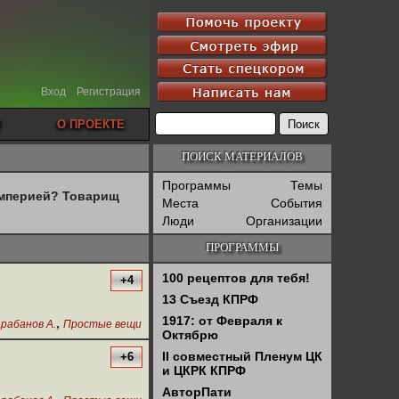
Вход
Регистрация
О ПРОЕКТЕ
ПОИСК МАТЕРИАЛОВ
Программы
Темы
империей? Товарищ
Места
События
Люди
Организации
ПРОГРАММЫ
100 рецептов для тебя!
+4
13 Съезд КПРФ
1917: от Февраля к
,
рабанов А.
Простые вещи
Октябрю
II совместный Пленум ЦК
+6
и ЦКРК КПРФ
АвторПати