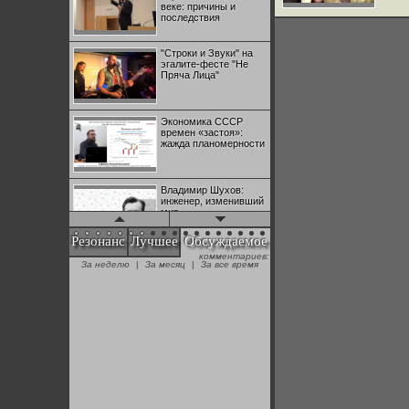
веке: причины и
последствия
"Строки и Звуки" на
эгалите-фесте "Не
Пряча Лица"
Экономика СССР
времен «застоя»:
жажда планомерности
Владимир Шухов:
инженер, изменивший
мир
Резонанс
Лучшее
Обсуждаемое
комментариев:
"Аркадий Коц" на
За неделю
|
За месяц
|
За все время
эгалите-фесте "Не
Пряча Лица"
Контрапункты
глобализации:
геополитэкономическ
ий анализ
100 лет Ноябрьской
революции в