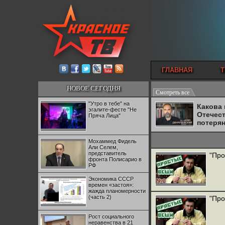
ГЛАВНАЯ
Т
НОВОЕ СЕГОДНЯ
Смотреть все
"Утро в тебе" на
Какова
эгалите-фесте "Не
Отечес
Пряча Лица"
потеря
Мохаммед Фидель
Али Селем,
представитель
"Про
фронта Полисарио в
РФ
Экономика СССР
времен «застоя»:
жажда планомерности
(часть 2)
"Про
Рост социального
неравенства в 21