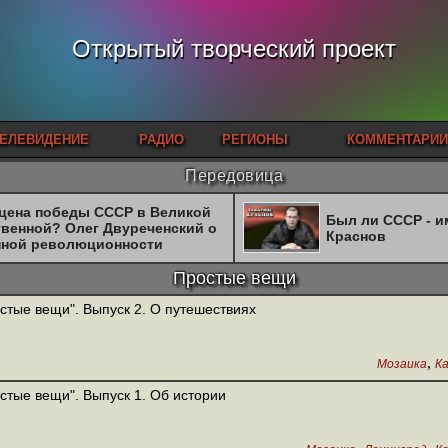
Открытый творческий проект
ЕЛЕВИДЕНИЕ
РАДИО
РЕГИОНЫ
КОММЕНТАРИИ
Передовица
 цена победы СССР в Великой
Был ли СССР - 
твенной? Олег Двуреченский о
Краснов
нной революционности
Простые вещи
стые вещи". Выпуск 2. О путешествиях
,
Мозаика
Ка
стые вещи". Выпуск 1. Об истории