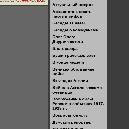
,
рабанов А.
Простые вещи
Актуальный вопрос
Афганистан: факты
против мифов
Беседы за чаем
Беседы о коммунизме
Блог Олега
Двуреченского
Блогосфера
Бушин рассказывает
В конце недели
Великая оболганная
война
Взгляд из Англии
Война в Анголе глазами
очевидца
Вооружённые силы
России в событиях 1917-
1923 гг.
Вопросы юристу
Думский репортаж