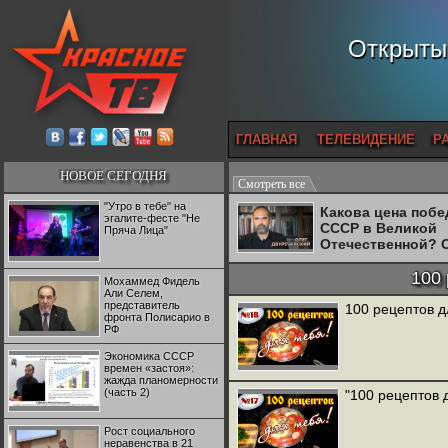
Открытый
ГЛАВНАЯ
ТЕЛЕВИДЕНИЕ
Р
НОВОЕ СЕГОДНЯ
Смотреть все
"Утро в тебе" на
Какова цена поб
эгалите-фесте "Не
СССР в Великой
Пряча Лица"
Отечественной? 
Двуреченский о
потерянной
100 
Мохаммед Фидель
революционност
Али Селем,
представитель
100 рецептов 
фронта Полисарио в
РФ
Экономика СССР
времен «застоя»:
жажда планомерности
(часть 2)
"100 рецептов 
Рост социального
неравенства в 21