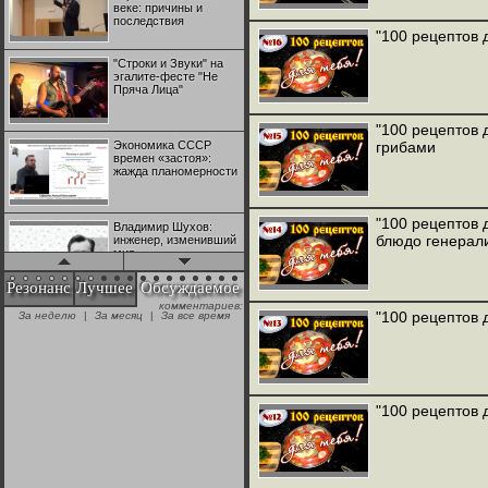
веке: причины и
последствия
"100 рецептов 
"Строки и Звуки" на
эгалите-фесте "Не
Пряча Лица"
"100 рецептов 
Экономика СССР
грибами
времен «застоя»:
жажда планомерности
"100 рецептов 
Владимир Шухов:
блюдо генерал
инженер, изменивший
мир
Резонанс
Лучшее
Обсуждаемое
комментариев:
"Аркадий Коц" на
"100 рецептов 
За неделю
|
За месяц
|
За все время
эгалите-фесте "Не
Пряча Лица"
Контрапункты
глобализации:
"100 рецептов 
геополитэкономическ
ий анализ
100 лет Ноябрьской
революции в