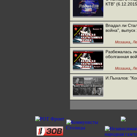
КТВ" (6.12.2015
Впадал ли Ста
война", выпуск
,
Мозаика
Ле
Разбежалась л
оболганная вой
,
Мозаика
Ле
И.Пыхалов: "Ко