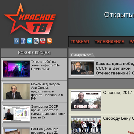
Открытый
ГЛАВНАЯ
ТЕЛЕВИДЕНИЕ
Р
НОВОЕ СЕГОДНЯ
Смотреть все
"Утро в тебе" на
Какова цена поб
эгалите-фесте "Не
СССР в Великой
Пряча Лица"
Отечественной? 
Двуреченский о
потерянной
Мохаммед Фидель
революционност
Али Селем,
представитель
С новым, 2017 
фронта Полисарио в
РФ
Экономика СССР
времен «застоя»:
жажда планомерности
(часть 2)
Свободу Бену С
Рост социального
Ре
неравенства в 21