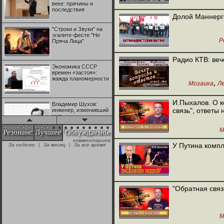
веке: причины и
последствия
Долой Маннерг
"Строки и Звуки" на
эгалите-фесте "Не
Р
Пряча Лица"
Радио КТВ: веч
Экономика СССР
времен «застоя»:
жажда планомерности
,
Мозаика
Л
И.Пыхалов. О 
Владимир Шухов:
связь", ответы
инженер, изменивший
мир
М
Резонанс
Лучшее
Обсуждаемое
комментариев:
"Аркадий Коц" на
У Путина комп
За неделю
|
За месяц
|
За все время
эгалите-фесте "Не
Пряча Лица"
Контрапункты
глобализации:
"Обратная связ
геополитэкономическ
ий анализ
М
100 лет Ноябрьской
революции в