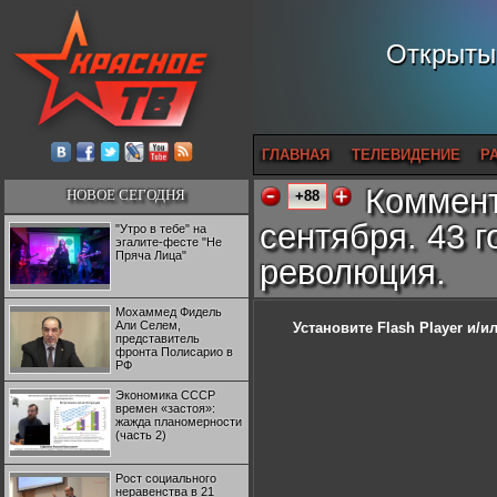
Открытый
ГЛАВНАЯ
ТЕЛЕВИДЕНИЕ
Р
Коммент
НОВОЕ СЕГОДНЯ
+88
сентября. 43 
"Утро в тебе" на
эгалите-фесте "Не
Пряча Лица"
революция.
Мохаммед Фидель
Али Селем,
Установите Flash Player
и/ил
представитель
фронта Полисарио в
РФ
Экономика СССР
времен «застоя»:
жажда планомерности
(часть 2)
Рост социального
неравенства в 21