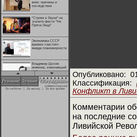
веке: причины и
последствия
"Строки и Звуки" на
эгалите-фесте "Не
Пряча Лица"
Экономика СССР
времен «застоя»:
жажда планомерности
Владимир Шухов:
инженер, изменивший
мир
Опубликовано:
0
Резонанс
Лучшее
Обсуждаемое
Классификация:
комментариев:
"Аркадий Коц" на
За неделю
|
За месяц
|
За все время
Конфликт в Ливии
эгалите-фесте "Не
Пряча Лица"
Комментарии об
Контрапункты
глобализации:
на последние с
геополитэкономическ
ий анализ
Ливийской Рево
100 лет Ноябрьской
революции в