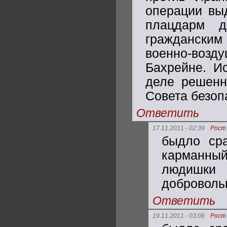
операции вы
плацдарм 
гражданским
военно-воз
Бахрейне. И
деле решенн
Совета безо
Ответить
17.11.2011 - 02:39
Рост
быдло ср
карманный
людишки 
добровольц
Ответить
19.11.2011 - 03:06
Рост