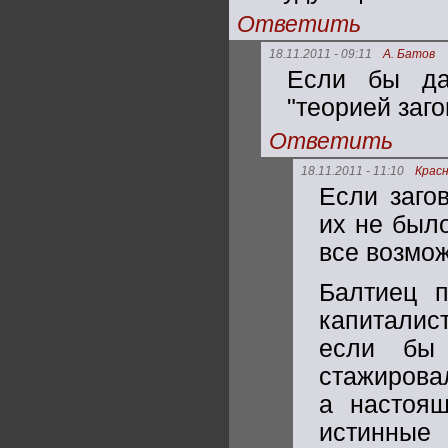
Ответить
18.11.2011 - 09:11
А. Батов
Если бы да
"теорией заго
Ответить
18.11.2011 - 11:10
Крас
Если заго
их не было
все возмо
Балтиец п
капиталис
если бы
стажирова
а настоящ
истинны