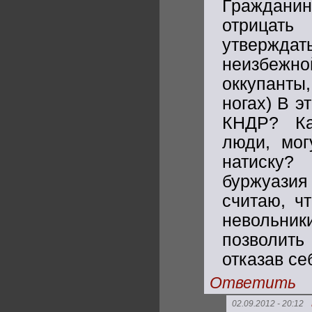
Гражданин
отрицат
утвержда
неизбежн
оккупанты
ногах) В 
КНДР? Ка
люди, мог
натиску?
буржуазия
считаю, ч
невольни
позволить
отказав се
Ответить
02.09.2012 - 20:12