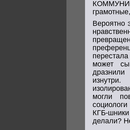
КОММУНИС
грамотные
Вероятно 
нравстве
превращ
преферен
перестал
может сы
дразнили 
изнутри.
изолирова
могли по
социологи
КГБ-шники
делали? Н