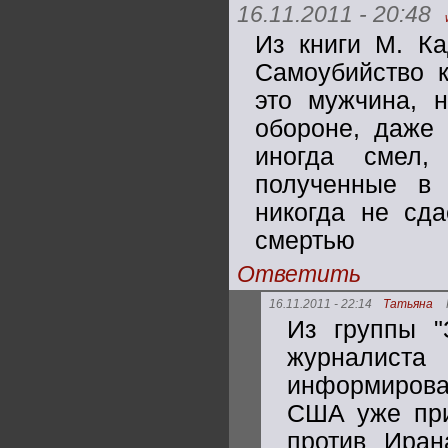
16.11.2011 - 20:48
Из книги М. Ка
Самоубийство 
это мужчина, 
обороне, даже 
иногда смел,
полученные в 
никогда не сда
смертью
Ответить
16.11.2011 - 22:14
Татьяна
Из группы "
журналиста
информирован
США уже при
против Иран