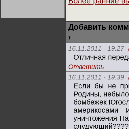
Более ранние в
Германии:
парламентская
демократия или
диктатура
пролетариата?
Деятельность
Хрущёва в 50-е годы.
Владимир Соловейчик
Добавить комм
›
Какова цена победы
СССР в Великой
Отечественной? Олег
16.11.2011 - 19:27
Двуреченский о
потерянной
Отличная перед
революционности
Ответить
16.11.2011 - 19:39
Если бы не пр
Родины, небыло
бомбежек Югосл
америкосами 
уничтожения На
слудующий????