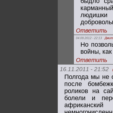
быдло ср
карманный
людишки 
добровольц
Ответить
04.09.2012 - 22:13
Дмит
Но позвол
войны, как
Ответить
16.11.2011 - 21:52
Полгода мы не 
после бомбежк
роликов на са
болели и пер
африканский
немногочисленн