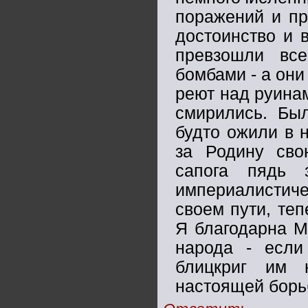
поражений и пр
достоинство и 
превзошли вс
бомбами - а они
реют над руинам
смирились. Был
будто ожили в 
за Родину сво
сапога пядь 
империалистиче
своем пути, те
Я благодарна М
народа - если
блицкриг им 
настоящей борьб