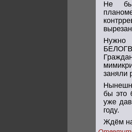
Не бы
плано
контрр
вырезан
Нужн
БЕЛОГ
Гражд
мимикри
заняли 
Нынешн
бы это 
уже да
году.
Ждём на
Ответит