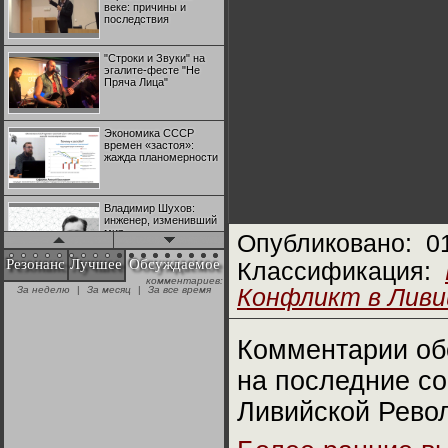
веке: причины и
последствия
"Строки и Звуки" на
эгалите-фесте "Не
Пряча Лица"
Экономика СССР
времен «застоя»:
жажда планомерности
Владимир Шухов:
инженер, изменивший
мир
Опубликовано:
0
Резонанс
Лучшее
Обсуждаемое
Классификация:
комментариев:
"Аркадий Коц" на
За неделю
|
За месяц
|
За все время
Конфликт в Ливии
эгалите-фесте "Не
Пряча Лица"
Комментарии об
Контрапункты
глобализации:
на последние с
геополитэкономическ
ий анализ
Ливийской Рево
100 лет Ноябрьской
революции в