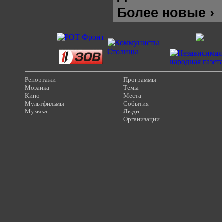
Более новые ›
Репортажи
Программы
Мозаика
Темы
Кино
Места
Мультфильмы
События
Музыка
Люди
Организации