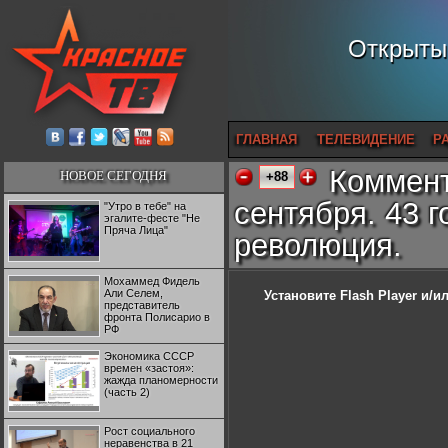
Открытый
ГЛАВНАЯ
ТЕЛЕВИДЕНИЕ
Р
Коммент
НОВОЕ СЕГОДНЯ
+88
сентября. 43 
"Утро в тебе" на
эгалите-фесте "Не
Пряча Лица"
революция.
Мохаммед Фидель
Али Селем,
Установите Flash Player
и/ил
представитель
фронта Полисарио в
РФ
Экономика СССР
времен «застоя»:
жажда планомерности
(часть 2)
Рост социального
неравенства в 21