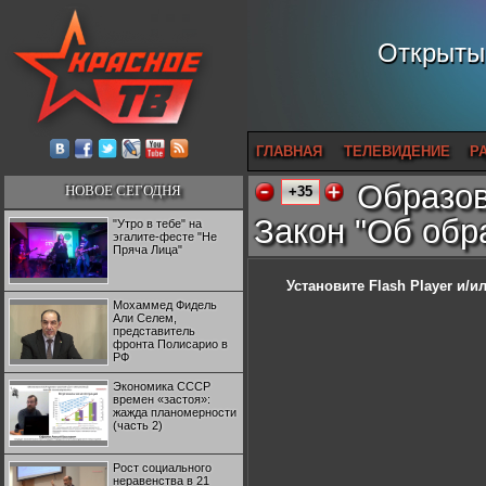
Открытый
ГЛАВНАЯ
ТЕЛЕВИДЕНИЕ
Р
Образов
НОВОЕ СЕГОДНЯ
+35
Закон "Об обр
"Утро в тебе" на
эгалите-фесте "Не
Пряча Лица"
Установите Flash Player
и/ил
Мохаммед Фидель
Али Селем,
представитель
фронта Полисарио в
РФ
Экономика СССР
времен «застоя»:
жажда планомерности
(часть 2)
Рост социального
неравенства в 21