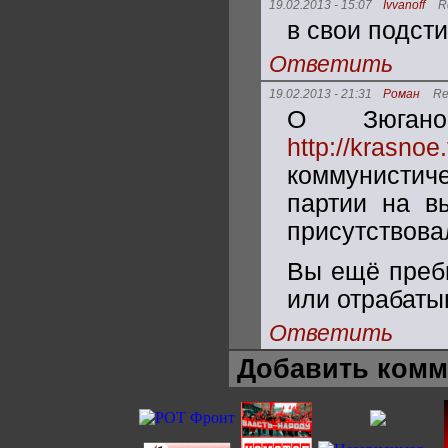
19.02.2013 - 15:07
Ivvanoff
R
в свои подсти
Ответить
19.02.2013 - 21:31
Роман
Re
О Зюгано
http://krasnoe
коммунистиче
партии на в
присутствова
Вы ещё пребы
или отрабаты
Ответить
Добавить комм