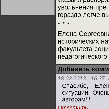
Германии:
парламентская
увольнения преп
демократия или
диктатура
гораздо легче в
пролетариата?
Деятельность
Хрущёва в 50-е годы.
Владимир Соловейчик
* * *
Елена Сергеевна
Какова цена победы
СССР в Великой
Отечественной? Олег
исторических н
Двуреченский о
потерянной
факультета соци
революционности
педагогического
Добавить комм
18.02.2013 - 16:37
Спасибо, Еле
ситуации. Очен
авторам!!!
Ответить