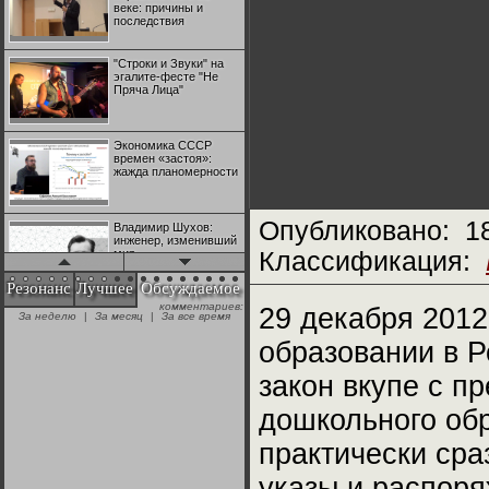
веке: причины и
последствия
"Строки и Звуки" на
эгалите-фесте "Не
Пряча Лица"
Экономика СССР
времен «застоя»:
жажда планомерности
Опубликовано:
1
Владимир Шухов:
инженер, изменивший
мир
Классификация:
Резонанс
Лучшее
Обсуждаемое
комментариев:
"Аркадий Коц" на
29 декабря 2012
За неделю
|
За месяц
|
За все время
эгалите-фесте "Не
Пряча Лица"
образовании в Р
закон вкупе с 
Контрапункты
глобализации:
дошкольного об
геополитэкономическ
ий анализ
практически сра
100 лет Ноябрьской
указы и распор
революции в