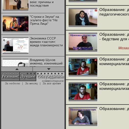
веке: причины и
последствия
Образование: 
педагогическог
"Строки и Звуки" на
эгалите-фесте "Не
Пряча Лица"
Образование: 
Экономика СССР
- бедствие для
времен «застоя»:
жажда планомерности
Мозаи
Образование: 
Владимир Шухов:
коммерциализац
инженер, изменивший
мир
Резонанс
Лучшее
Обсуждаемое
комментариев:
"Аркадий Коц" на
Образование: 
За неделю
|
За месяц
|
За все время
эгалите-фесте "Не
коммерциализац
Пряча Лица"
Контрапункты
глобализации:
Образование: 
геополитэкономическ
ий анализ
100 лет Ноябрьской
революции в