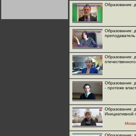
Германии:
Образование: д
парламентская
демократия или
диктатура
пролетариата?
Деятельность
Хрущёва в 50-е годы.
Владимир Соловейчик
Образование: д
преподаватель 
Какова цена победы
СССР в Великой
Отечественной? Олег
Двуреченский о
потерянной
Образование: 
революционности
отечественного
Образование: 
- протеже влас
Образование: д
Инициативной 
Мозаи
Образование: д