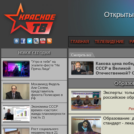
Открытый
ГЛАВНАЯ
ТЕЛЕВИДЕНИЕ
Р
НОВОЕ СЕГОДНЯ
Смотреть все
"Утро в тебе" на
Какова цена поб
эгалите-фесте "Не
СССР в Великой
Пряча Лица"
Отечественной? 
Двуреченский о
потерянной
Образо
Мохаммед Фидель
революционност
Али Селем,
представитель
Эксперты: толь
фронта Полисарио в
российское об
РФ
Экономика СССР
Ре
времен «застоя»:
жажда планомерности
(часть 2)
Образование: д
стандарт - лек
Рост социального
неравенства в 21