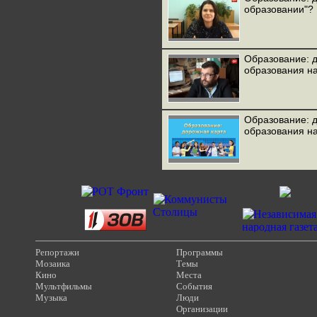
образовании"?
Образование: д
образования на
Образование: д
образования на
Репортажи
Программы
Мозаика
Темы
Кино
Места
Мультфильмы
События
Музыка
Люди
Организации