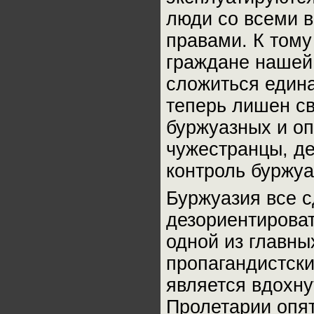
люди со всеми 
правами. К тому 
граждане нашей
сложиться едина
теперь лишен св
буржуазных и оп
чужестранцы, де
контроль буржуа
Буржуазия все с
дезориентироват
одной из главны
пропагандистски
является вдохну
Пролетарии опят