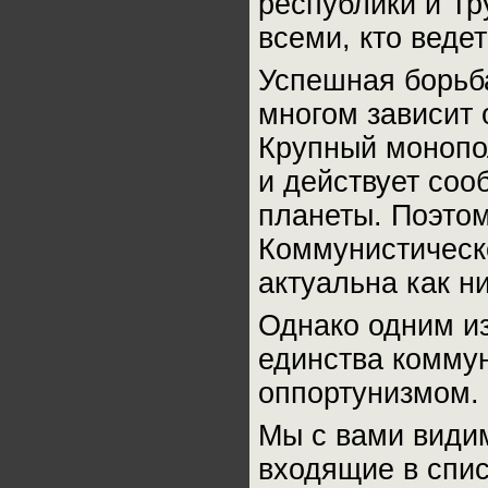
республики и Тр
всеми, кто веде
Успешная борьба
многом зависит 
Крупный монопо
и действует соо
планеты. Поэто
Коммунистическо
актуальна как ни
Однако одним и
единства коммун
оппортунизмом.
Мы с вами видим
входящие в спи