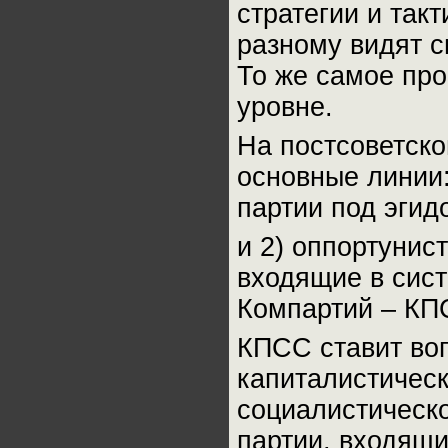
стратегии и такт
разному видят с
То же самое пр
уровне.
На постсоветско
основные линии:
партии под эгид
и 2) оппортунис
входящие в сис
Компартий – КПС
КПСС ставит воп
капиталистичес
социалистическо
партии, входящи