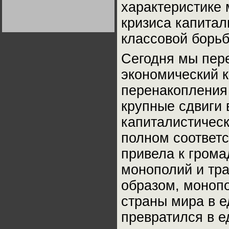
характеристике 
Германии:
парламентская
демократия или
кризиса капитал
диктатура
пролетариата?
Деятельность
классовой борьб
Хрущёва в 50-е годы.
Владимир Соловейчик
Сегодня мы пер
Какова цена победы
экономический к
СССР в Великой
Отечественной? Олег
перенакопления 
Двуреченский о
потерянной
революционности
крупные сдвиги 
капиталистическ
полном соответс
привела к грома
монополий и тр
образом, моноп
страны мира в е
превратился в е