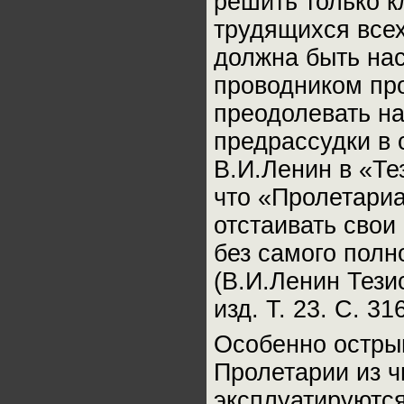
решить только к
трудящихся всех
должна быть на
проводником пр
преодолевать н
предрассудки в 
В.И.Ленин в «Те
что «Пролетариа
отстаивать свои
без самого полн
(В.И.Ленин Тези
изд. Т. 23. С. 316
Особенно остры
Пролетарии из ч
эксплуатируются