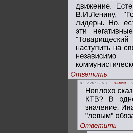
движение. Есте
В.И.Ленину, "
лидеры. Но, ес
эти негативн
"Товарищеский
наступить на св
независимо 
коммунистическ
Ответить
01.12.2013 - 18:03
А-Иван.
R
Неплохо сказ
КТВ? В одн
значение. Ин
"левым" обяз
Ответить