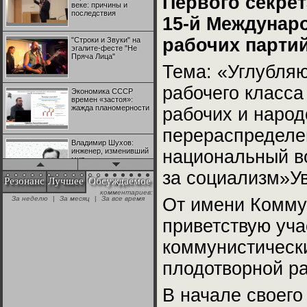
Первого секре
веке: причины и
последствия
15-й Междунар
рабочих партий
"Строки и Звуки" на
эгалите-фесте "Не
Пряча Лица"
Тема: «Углубляю
рабочего класса
Экономика СССР
времен «застоя»:
жажда планомерности
рабочих и наро
перераспределе
Владимир Шухов:
инженер, изменивший
национальный в
мир
за социализм»У
Резонанс
Лучшее
Обсуждаемое
комментариев:
"Аркадий Коц" на
За неделю
|
За месяц
|
За все время
От имени Комму
эгалите-фесте "Не
Пряча Лица"
приветствую уч
коммунистически
Контрапункты
глобализации:
геополитэкономическ
плодотворной р
ий анализ
В начале своего
100 лет Ноябрьской
революции в