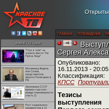
Открытый
ГЛАВНАЯ
ТЕЛЕВИДЕНИЕ
Р
Выступл
НОВОЕ СЕГОДНЯ
+6
Сергея Алекса
"Утро в тебе" на
эгалите-фесте "Не
Пряча Лица"
Опубликовано:
16.11.2013 - 20:05
Мохаммед Фидель
Али Селем,
Классификация:
представитель
фронта Полисарио в
РФ
КПСС
Португал
Экономика СССР
времен «застоя»:
жажда планомерности
Тезисы
(часть 2)
выступления
Рост социального
неравенства в 21