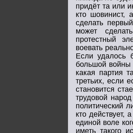
придёт та или и
кто шовинист, 
сделать первый
может сделат
протестный эл
воевать реально
Если удалось б
большой войны 
какая партия т
третьих, если е
становится стае
трудовой народ
политический ли
кто действует, 
единой воле ког
иметь такого и