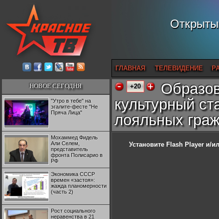
Открытый
ГЛАВНАЯ
ТЕЛЕВИДЕНИЕ
Р
Образов
НОВОЕ СЕГОДНЯ
+20
культурный ст
"Утро в тебе" на
эгалите-фесте "Не
Пряча Лица"
лояльных граж
Мохаммед Фидель
Али Селем,
Установите Flash Player
и/ил
представитель
фронта Полисарио в
РФ
Экономика СССР
времен «застоя»:
жажда планомерности
(часть 2)
Рост социального
неравенства в 21