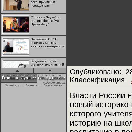
веке: причины и
последствия
"Строки и Звуки" на
эгалите-фесте "Не
Пряча Лица"
Экономика СССР
времен «застоя»:
жажда планомерности
Владимир Шухов:
инженер, изменивший
мир
Опубликовано:
2
Резонанс
Лучшее
Обсуждаемое
Классификация:
комментариев:
"Аркадий Коц" на
За неделю
|
За месяц
|
За все время
эгалите-фесте "Не
Пряча Лица"
Власти России 
новый историко-
Контрапункты
глобализации:
которого учител
геополитэкономическ
ий анализ
историю на школ
100 лет Ноябрьской
революции в