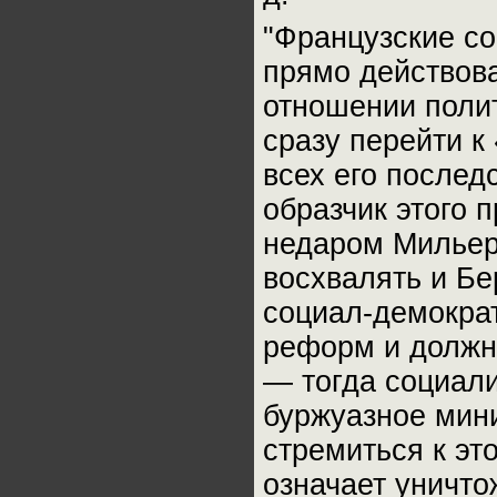
"Французские со
прямо действова
отношении поли
сразу перейти к
всех его послед
образчик этого 
недаром Мильер
восхвалять и Бе
социал-демократ
реформ и должна
— тогда социали
буржуазное мини
стремиться к эт
означает уничто