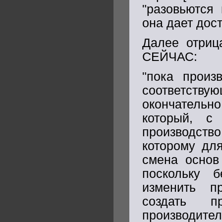
"разовьются
она дает дос
Далее отриц
СЕЙЧАС:
"пока произ
соответств
окончатель
который, с
производство
которому дл
смена основ
поскольку 
изменить п
создать п
производит