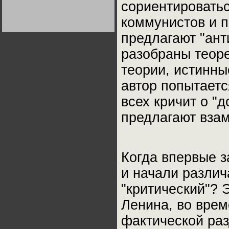
сориентироватьс
Германии:
парламентская
демократия или
Не сгорайте до выборов
Не сгорайте до выборов
коммунистов и п
диктатура
Путина! Юрий Нерсесов
Путина! Юрий Нерсесов
пролетариата?
Деятельность
предлагают "ант
Хрущёва в 50-е годы.
Владимир Соловейчик
разобраны теоре
теории, истинны
Какова цена победы
СССР в Великой
Отечественной? Олег
автор попытаетс
Двуреченский о
потерянной
всех кричит о "д
революционности
предлагают взам
Когда впервые з
и начали различ
"критический"? 
Ленина, во врем
фактической раз