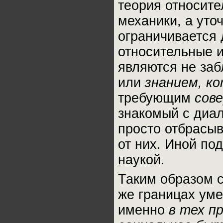
теория относите
механики, а уто
ограничивается 
относительные 
являются не за
или
знанием, ко
требующим
сов
знакомый с диал
просто отбрасыв
от них. Иной под
наукой.
Таким образом с
же границах уме
именно
в тех п