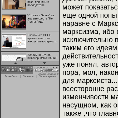
веке: причины и
может показатьс
последствия
еще одной попыт
"Строки и Звуки" на
эгалите-фесте "Не
наравне с Маркс
Пряча Лица"
марксизма, ибо 
Экономика СССР
исключительно в
времен «застоя»:
жажда планомерности
таким его идеям
действительност
Владимир Шухов:
инженер, изменивший
мир
уже понял, авто
Резонанс
Лучшее
Обсуждаемое
пора, мол, након
"Аркадий Коц" на
эгалите-фесте "Не
+28
для марксиста..
Пряча Лица"
всесторонне ра
Контрапункты
изменчивости ма
глобализации:
№1 | Красная жара | Попов vs
№1 | Красная жара | Попов vs
геополитэкономическ
Биец
Биец
насущном, как ок
ий анализ
+25
также ,что глав
100 лет Ноябрьской
революции в