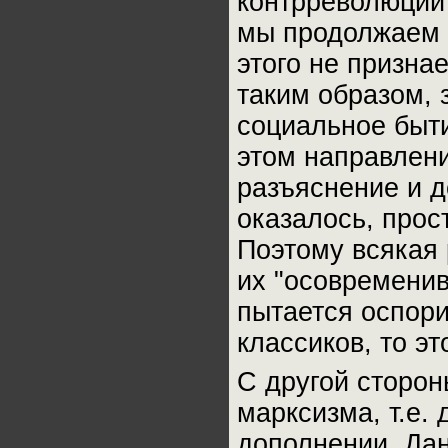
контрреволюций 
мы продолжаем ж
этого не признае
таким образом, 
социальное быти
этом направлени
разъяснение и д
оказалось, про
Поэтому всякая 
их "осовременив
пытается оспори
классиков, то эт
С другой сторон
марксизма, т.е.
дополнении. Дан