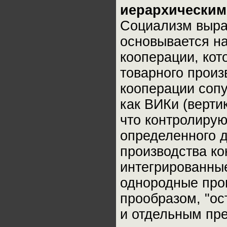
иерархическим
Социализм вырас
основывается на
кооперации, кот
товарного произ
кооперации соп
как ВИКи (верти
что контролирую
определенного 
производства ко
интегрированные
однородные прои
прообразом, "ос
и отдельным пр