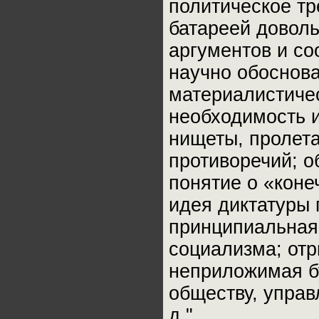
политическое т
батареей довол
аргументов и с
научно обоснова
материалистичес
необходимость и
нищеты, пролета
противоречий; 
понятие о «коне
идея диктатуры 
принципиальная
социализма; отр
неприложимая бу
обществу, управ
д."