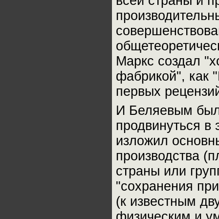
всей страны и пр
производительны
совершенствова
общетеоретическ
Маркс создал "
фабрикой", как 
первых рецензий
И Беляевым был
продвинуться в 
изложил основн
производства (п
страны или груп
"сохранения при
(к известным дв
физическим и у