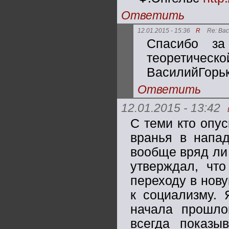
Ответить
12.01.2015 - 15:36
R
Re: Ва
Спасибо за
теоретичес
ВасилийГорьк
Ответить
12.01.2015 - 13:42
С теми кто опус
вранья в напад
вообще вряд ли 
утверждал, чт
переходу в нов
к социализму. 
начала прошло
всегда показы