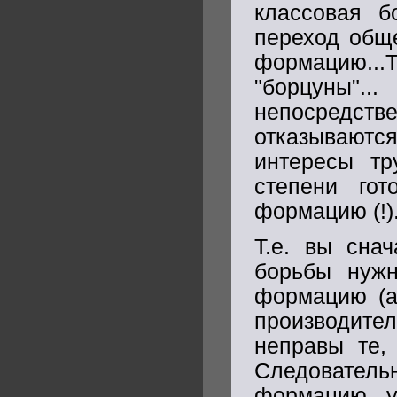
классовая б
переход общ
формацию...Т
"борцуны".
непосредств
отказываются
интересы тр
степени го
формацию (!).
Т.е. вы снач
борьбы нужн
формацию (а 
производит
неправы те
Следовател
формацию у