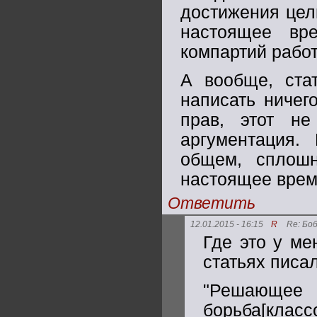
достижения цел
настоящее вр
компартий рабо
А вообще, ста
написать ничего
прав, этот н
аргументация.
общем, сплошн
настоящее время
Ответить
12.01.2015 - 16:15
R
Re: Боб
Где это у ме
статьях писа
"Решающее
борьба[клас