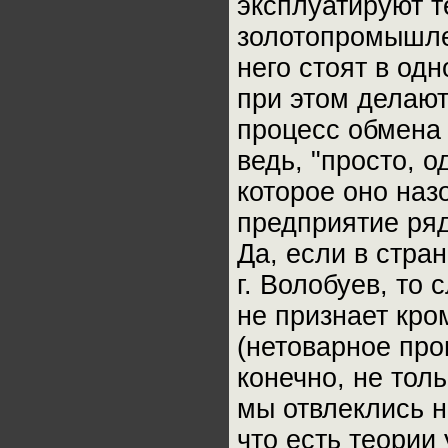
эксплуатируют те
золотопромышлен
него стоят в од
при этом делают
процесс обмена 
ведь, "просто, 
которое оно наз
предприятие ря
Да, если в стра
г. Волобуев, то
не признает кро
(нетоварное прои
конечно, не толь
мы отвлеклись н
что есть теори