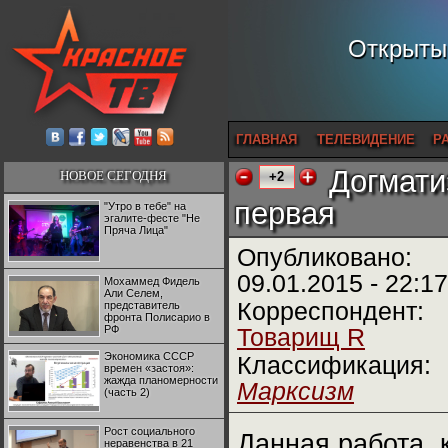
Открытый
ГЛАВНАЯ
ТЕЛЕВИДЕНИЕ
Р
Догмати
НОВОЕ СЕГОДНЯ
+2
первая
"Утро в тебе" на
эгалите-фесте "Не
Пряча Лица"
Опубликовано:
09.01.2015 - 22:17
Мохаммед Фидель
Али Селем,
Корреспондент:
представитель
фронта Полисарио в
РФ
Товарищ R
Экономика СССР
Классификация:
времен «застоя»:
жажда планомерности
Марксизм
(часть 2)
Рост социального
Данная работа, 
неравенства в 21