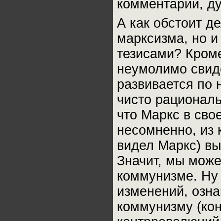
комментарии, ду
А как обстоит д
марксизма, но и
тезисами? Кроме
неумолимо свиде
развивается по
чисто рациональ
что Маркс в сво
несомненно, из 
видел Маркс) в
Значит, мы може
коммунизме. Ну
изменений, озн
коммунизму (кон