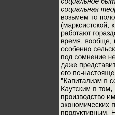
социальное быт
социальная тео
возьмем то пол
(марксистской, 
работают горазд
время, вообще, 
особенно сельск
под сомнение не
даже представит
его по-настояще
"Капитализм в с
Каутским в том,
производство им
экономических 
продуктивным. Н