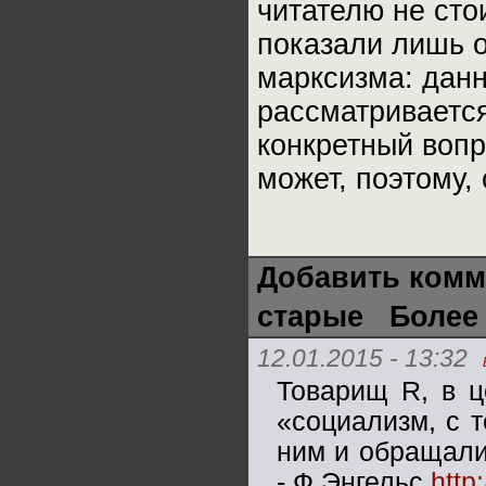
читателю не сто
показали лишь 
марксизма: данн
рассматривается
конкретный вопр
может, поэтому,
Добавить комм
старые
Более
12.01.2015 - 13:32
Товарищ R, в ц
«социализм, с т
ним и обращалис
- Ф.Энгельс
http