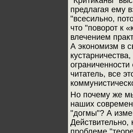
"Критиканы" выс
предлагая ему в
"всесильно, пот
что "поворот к 
влечением практ
А экономизм в с
кустарничества,
ограниченности 
читатель, все э
коммунистическ
Но почему же мы
наших современ
"догмы"? А изм
Действительно, 
проблеме "теорет