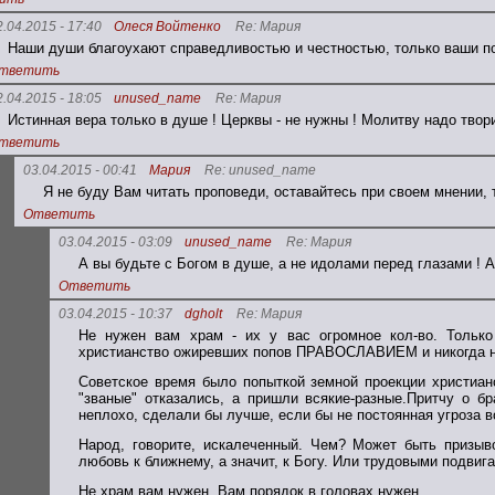
2.04.2015 - 17:40
Олеся Войтенко
Re: Мария
Наши души благоухают справедливостью и честностью, только ваши поп
тветить
2.04.2015 - 18:05
unused_name
Re: Мария
Истинная вера только в душе ! Церквы - не нужны ! Молитву надо твори
тветить
03.04.2015 - 00:41
Мария
Re: unused_name
Я не буду Вам читать проповеди, оставайтесь при своем мнении
Ответить
03.04.2015 - 03:09
unused_name
Re: Мария
А вы будьте с Богом в душе, а не идолами перед глазами ! А
Ответить
03.04.2015 - 10:37
dgholt
Re: Мария
Не нужен вам храм - их у вас огромное кол-во. Только
христианство ожиревших попов ПРАВОСЛАВИЕМ и никогда н
Советское время было попыткой земной проекции христиан
"званые" отказались, а пришли всякие-разные.Притчу о б
неплохо, сделали бы лучше, если бы не постоянная угроза в
Народ, говорите, искалеченный. Чем? Может быть призыв
любовь к ближнему, а значит, к Богу. Или трудовыми подвига
Не храм вам нужен. Вам порядок в головах нужен.