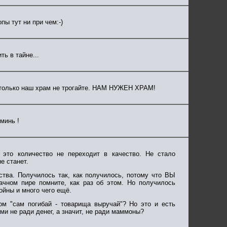
ы тут ни при чем:-)
ть в тайне...
, только наш храм не трогайте. НАМ НУЖЕН ХРАМ!
минь !
 это количество не переходит в качество. Не стало
е станет.
ства. Получилось так, как получилось, потому что ВЫ
рачном пире помните, как раз об этом. Но получилось
ойны и много чего ещё.
ом "сам погибай - товарища выручай"? Но это и есть
ми не ради денег, а значит, не ради маммоны?