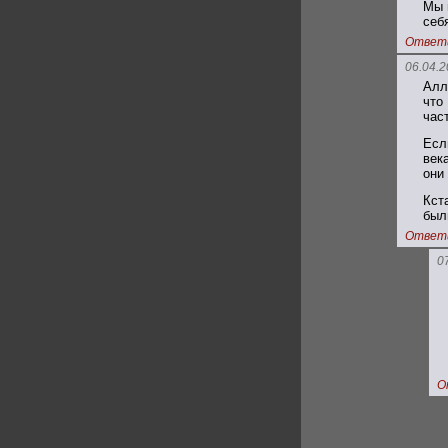
Мы 
себ
Ответ
06.04.2
Алл
что
час
Есл
век
они
Кст
был
Ответ
0
О