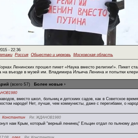
2015 - 22:36
ортажи
Россия
Общество и церковь
Московская область
 Горках Ленинских прошел пикет «Наука вместо религии!». Пикет с
 на въезде в музей им. Владимира Ильича Ленина и попытки клери
арий
(всего 57)
Более новые ›
НОВ1980
заводов, вместо школ, больниц и детскиих садов, как в Советское время,
ростом народе! Нет, лучше, чем коммунисты, даже с перегибами, о народ
Константин
Re: ЖДАНОВ1980
рнул нам Крым, который "верный ленинец" Ельцин отдал по пьяному дел
17:08
олег
Re: Константин