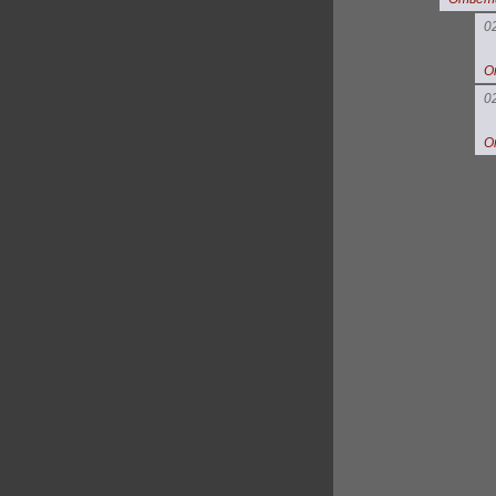
0
О
0
О