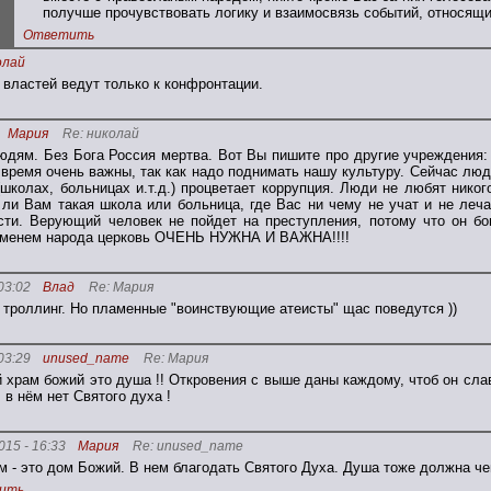
получше прочувствовать логику и взаимосвязь событий, относящи
Ответить
олай
 властей ведут только к конфронтации.
Мария
Re: николай
дям. Без Бога Россия мертва. Вот Вы пишите про другие учреждения: ш
время очень важны, так как надо поднимать нашу культуру. Сейчас люди 
школах, больницах и.т.д.) процветает коррупция. Люди не любят нико
ли Вам такая школа или больница, где Вас ни чему не учат и не леча
ости. Верующий человек не пойдет на преступления, потому что он б
еменем народа церковь ОЧЕНЬ НУЖНА И ВАЖНА!!!!
03:02
Влад
Re: Мария
троллинг. Но пламенные "воинствующие атеисты" щас поведутся ))
03:29
unused_name
Re: Мария
 храм божий это душа !! Откровения с выше даны каждому, чтоб он сла
 в нём нет Святого духа !
015 - 16:33
Мария
Re: unused_name
м - это дом Божий. В нем благодать Святого Духа. Душа тоже должна че
ить