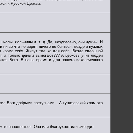
хся к Русской Церкви.
колы, больницы и. т. д. Да, безусловно, они нужны. И
ни во что не верят, ничего не бояться, везде в нужных
го кроме себя. Живут только для себя. Везде сплошной
т, а только деньги вымогают??? А церковь учит людей
оится Бога. В наше время и для нашего искалеченного
вил Бога добрыми поступками... А гундяевский храм это
м-то наполняться. Она или благоухает или смердит.