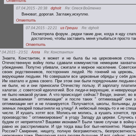
Ответить
07.04.2015 - 20:38
dgholt
Re: Олеся Войтенко
Виноват, дорогая. Заглажу,искуплю.
Ответить
07.04.2015 - 22:21
из Греции
Re: dgholt
Посмотрела форум...редки такие дни, когда я иду спа
достаточно, чтобы заставить меня улыбаться просто та
Ответить
7.04.2015 - 23:51
Алла
Re: Константин
Знаете, Константин, я может и не была бы на церковников столь
Отечественную войну попы сдавали коммунистов немецким захватч
убеждению. Попутно убивали, сжигали и мирное население. Советские
своих родственников, посторонних людей. Но гонений на церковь
верующими людьми. Но совершали все церковные обряды у себя дома
Им хватало и дома своего. При этом они были порядочными людьми-об
не были, но и они приносили Отечеству пользу. И зарплату платил
халатах ,с советской идеологией. Все люди-и верующие, и неверующи
не было никакой ругани. А что происходит сейчас? Везде, значит, во 
так называемая " оптимизация" и после таких " оптимизаций" они 
оптимизации нет и не планируется. Получается, школы, больницы, д
земных лекарей повыгоняли на улицу! А небесный лекарь-то и не спеш
числе. И кушать хотят все. Молись-не молись, а кушать хочется, пр
производство " оптимизировано" в угоду Западу да церкви. Случись 
будем от неприятеля? Вашими иконами?! Были такие случаи в войну
равно их расстреливали. И где тогда ваш Бог был-непонятно. Наверн
России? Смирение, нищету, полную безграмотность, безпросветност
церковники тоже. Революция дала людям будущее. И вот, сейчас ,влас