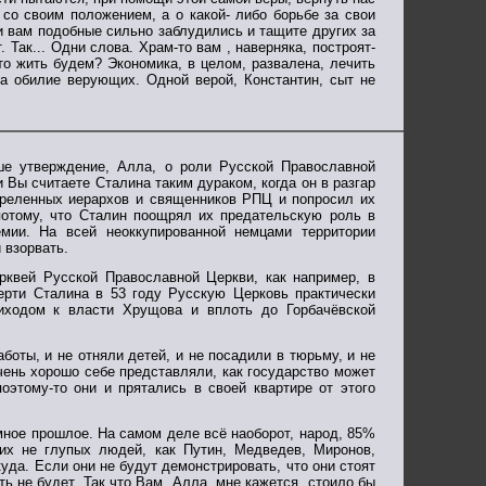
со своим положением, а о какой- либо борьбе за свои
 и вам подобные сильно заблудились и тащите других за
. Так... Одни слова. Храм-то вам , наверняка, построят-
то жить будем? Экономика, в целом, развалена, лечить
на обилие верующих. Одной верой, Константин, сыт не
е утверждение, Алла, о роли Русской Православной
 Вы считаете Сталина таким дураком, когда он в разгар
треленных иерархов и священников РПЦ и попросил их
потому, что Сталин поощрял их предательскую роль в
емии. На всей неоккупированной немцами территории
 взорвать.
рквей Русской Православной Церкви, как например, в
мерти Сталина в 53 году Русскую Церковь практически
иходом к власти Хрущова и вплоть до Горбачёвской
оты, и не отняли детей, и не посадили в тюрьму, и не
чень хорошо себе представляли, как государство может
оэтому-то они и прятались в своей квартире от этого
мное прошлое. На самом деле всё наоборот, народ, 85%
ких не глупых людей, как Путин, Медведев, Миронов,
уда. Если они не будут демонстрировать, что они стоят
ь не будет. Так что Вам, Алла, мне кажется, стоило бы