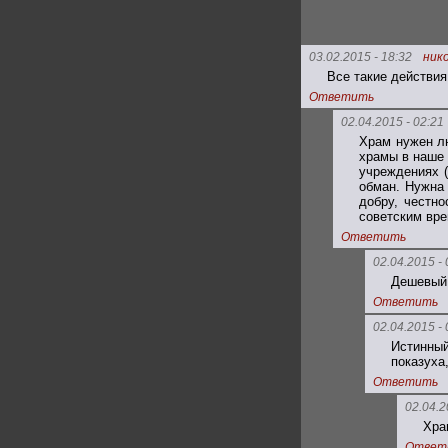
03.02.2015 - 18:32
ник
Все такие действия
Ответить
02.04.2015 - 02:21
Храм нужен лю
храмы в наше 
учреждениях (
обман. Нужна 
добру, честн
советским вр
Ответить
02.04.2015 - 
Дешевый 
Ответить
02.04.2015 - 
Истинный
показуха,
Ответить
02.04.2
Хра
Ответ