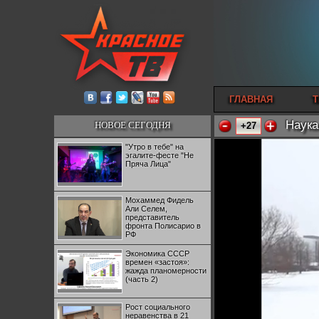
ГЛАВНАЯ
Т
Наука
НОВОЕ СЕГОДНЯ
+27
"Утро в тебе" на
эгалите-фесте "Не
Пряча Лица"
Мохаммед Фидель
Али Селем,
представитель
фронта Полисарио в
РФ
Экономика СССР
времен «застоя»:
жажда планомерности
(часть 2)
Рост социального
неравенства в 21