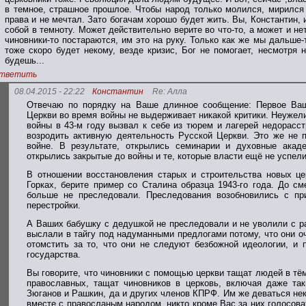
в темное, страшное прошлое. Чтобы народ только молился, мирился 
права и не мечтал. Зато богачам хорошо будет жить. Вы, Константин,
собой в темноту. Может действительно верите во что-то, а может и нет
чиновники-то постараются, им это на руку. Только как же мы дальше-
тоже скоро будет некому, везде кризис, Бог не помогает, несмотря 
будешь...
тветить
08.04.2015 - 22:22
Константин
Re: Алла
Отвечаю по порядку на Ваше длинное сообщение: Первое Ваш
Церкви во время войны не выдерживает никакой критики. Неужели
войны в 43-м году вызвал к себе из тюрем и лагерей недорасс
возродить активную деятельность Русской Церкви. Это же не 
войне. В результате, открылись семинарии и духовные акад
открылись закрытые до войны и те, которые власти ещё не успели
В отношении восстановления старых и строительства новых це
Горках, берите пример со Сталина образца 1943-го года. До с
больше не преследовали. Преследования возобновились с пр
перестройки.
А Ваших бабушку с дедушкой не преследовали и не уволили с раб
выслали в тайгу под надуманными предлогами потому, что они о
отомстить за то, что они не следуют безбожной идеологии, и п
государства.
Вы говорите, что чиновники с помощью церкви тащат людей в тё
православных, тащат чиновников в церковь, включая даже та
Зюганов и Рашкин, да и других членов КПРФ. Им же деваться нек
вместе с правосланым народом, никто кроме Вас за них голосоват