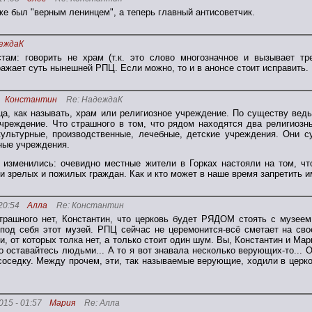
же был "верным ленинцем", а теперь главный антисоветчик.
еждаК
там: говорить не храм (т.к. это слово многозначное и вызывает тре
ажает суть нынешней РПЦ. Если можно, то и в анонсе стоит исправить.
Константин
Re: НадеждаК
ца, как называть, храм или религиозное учреждение. По существу вед
чреждение. Что страшного в том, что рядом находятся два религиозн
культурные, производственные, лечебные, детские учреждения. Они 
ные учреждения.
 изменились: очевидно местные жители в Горках настояли на том, ч
и зрелых и пожилых граждан. Как и кто может в наше время запретить 
20:54
Алла
Re: Константин
трашного нет, Константин, что церковь будет РЯДОМ стоять с музее
под себя этот музей. РПЦ сейчас не церемонится-всё сметает на сво
и, от которых толка нет, а только стоит один шум. Вы, Константин и Мари
о оставайтесь людьми... А то я вот знавала несколько верующих-то... 
соседку. Между прочем, эти, так называемые верующие, ходили в церко
015 - 01:57
Мария
Re: Алла