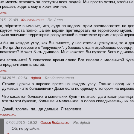
не можем отвечать за поступки всех людей. Мы просто хотим, чтобы н
я решает, ходить ему в храм или нет.
ить
015 - 21:49
Константин
Re: Алла
а, обратите внимание, что, судя по кадрам, храм располагается на до
 кругом места полно. Зачем церкви претендовать на территорию музея, 
тично занимает территорию разрушенной в советское время старой церк
и бы на каждом углу, как Вы пишете, у нас стояли церквушки, то я д
а. Когда Вы говорите о "верующих", убивших отца и ограбивших соседку, 
 почитают? Может быть дьявола. Мне кажется Вы путаете Бога с дьявол
ати вспомните! В советское время слово Бог писали с маленькой букв
и предпочтения властей.
ить
7.04.2015 - 09:54
dgholt
Re: Константин
Стояли церкви в царское время на каждом углу. Только народ их 
думаешь - это большевики? Даже eсли по одному с топором на церковь
Что касается больших и маленьких букв - не знаю, да и какая разница
что ты эти буковки, большие и маленькие, в слова складываешь,- их за
Давай, тролль, пи...ди дальше. Я терпелив.
тветить
07.04.2015 - 16:52
Олеся Войтенко
Re: dgholt
Ой, не ругайси.