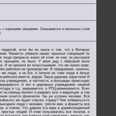
ть с хорошими эмоциями. Оказывается и несколько слов
к.
 сердитой, если бы не знала о том, что в Великую
икам. Фашисты убивали наших прошлых товарищей по
 люди прекрасно знали об этом- из книг, из рассказов
, в принципе, не было. У меня дед с бабушкой были
. И не кричали во всеуслышание, что им нужен храм.
а работали на производстве. В передовиках, конечно,
и им люди, а не Бог, и лечили их тоже люди в белых
е-работали вместе, рядом. Такую державу взрастили! И
всех учреждениях, в частности, в больницах происходит
закрываются. А вот в церковных учреждениях никакой
етсады и т.д. закрываются, а РПЦ-размножается. Всех
ит на помощь-болеют и умирают все- и верующие ,в том
ичем хочется физически. Так уж устроен человек. Всё
война-кто же будет спасать страну? Чем отбиваться-то
-выходили люди с иконами, трясли ими, а фашисты все
ое, в спячке. Что давала эта вера в дореволюционной
ь простых людей. И этим пользовались все богатеи, и
ти пытаются, при помощи этой самой веры, вернуть нас