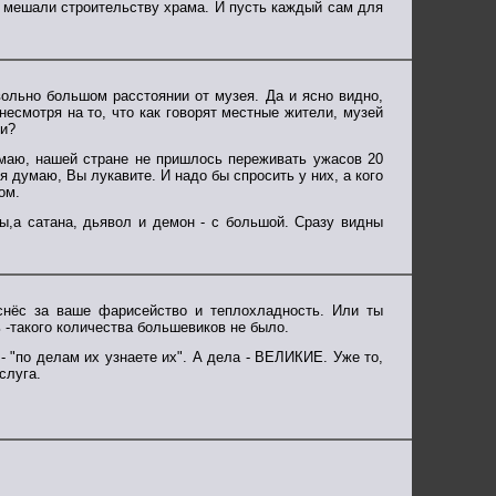
е мешали строительству храма. И пусть каждый сам для
вольно большом расстоянии от музея. Да и ясно видно,
несмотря на то, что как говорят местные жители, музей
ви?
умаю, нашей стране не пришлось переживать ужасов 20
я думаю, Вы лукавите. И надо бы спросить у них, а кого
ом.
ы,а сатана, дьявол и демон - с большой. Сразу видны
снёс за ваше фарисейство и теплохладность. Или ты
 -такого количества большевиков не было.
 - "по делам их узнаете их". А дела - ВЕЛИКИЕ. Уже то,
слуга.