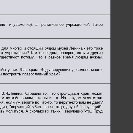
пет и уважение), а "религиозное учреждение". Такое
ь для многих и стоящий рядом музей Ленина - это тоже
ых учреждения? Там же рядом, наверно, есть и другие
существуют потому, что в разное время людям нужны,
тобы у них был храм. Ведь верующих довольно много,
им построить православный храм?
м В.И.Ленина. Страшно то, что строящийся храм может
ем пути-больницы, школы и т.д. На каждом углу стоят
я, если уж верите во что-то, то верьте-кто вам не дает?
Один, "верующий" убил своего отца, другой "верующий"-
вь молиться. А сколько их таких " верующих"-то...Пруд