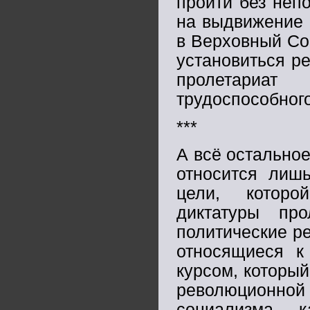
пройти без неп
на выдвижение 
в Верховный Со
установиться р
пролетариа
трудоспособног
***
А всё остальное
относится лишь
цели, которо
диктатуры пр
политические р
относящиеся к
курсом, которы
революционной 
социализма, 