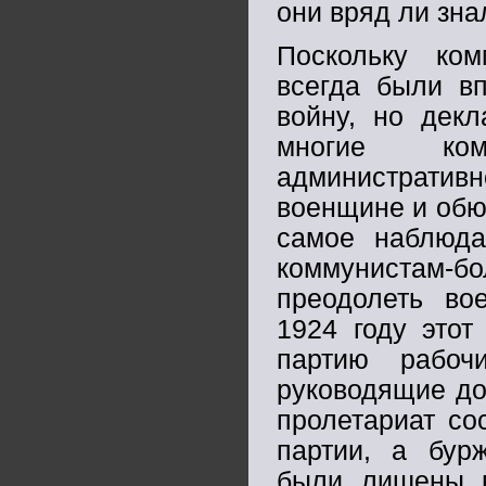
они вряд ли зна
Поскольку ко
всегда были вп
войну, но дек
многие ком
административн
военщине и обю
самое наблюда
коммунистам-бо
преодолеть во
1924 году это
партию рабо
руководящие дол
пролетариат со
партии, а бур
были лишены в