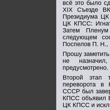
всё это было с
XIX Съезде ВК
Президиума ЦК
ЦК КПСС: Игнат
Затем Плену
следующем сос
Поспелов П. Н., 
Прошу заметить
не назначил
предусмотрено.
Второй этап тр
переворота в 
СССР был завер
КПСС объявил Б
ЦК КПСС и искл