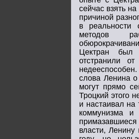
сейчас взять на
причиной разног
в реальности 
методов ра
обюрокрачивани
Цектран был 
отстранили от
недееспособен.
слова Ленина о
могут прямо се
Троцкий этого н
и настаивал на
коммунизма и 
примазавшиеся
власти, Ленину
году, но нель