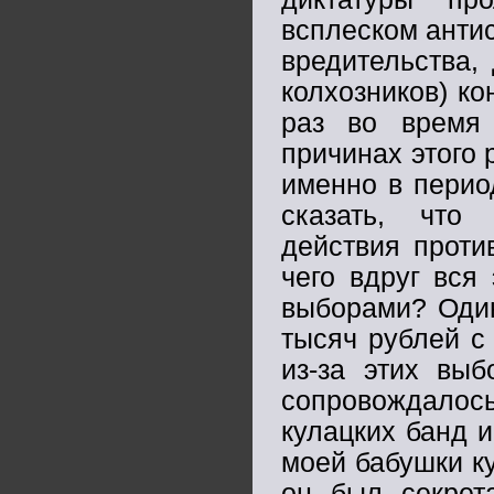
всплеском антис
вредительства,
колхозников) к
раз во время
причинах этого 
именно в перио
сказать, что
действия проти
чего вдруг вся
выборами? Один
тысяч рублей с
из-за этих выб
сопровождало
кулацких банд и
моей бабушки ку
он был секрета