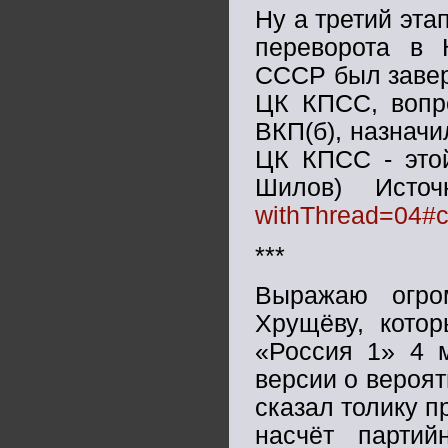
Ну а третий эта
переворота в 
СССР был завер
ЦК КПСС, вопр
ВКП(б), назнач
ЦК КПСС - этой
Шилов) Ист
withThread=04#
***
Выражаю огро
Хрущёву, кото
«Россия 1» 4 м
версии о вероя
сказал толику п
насчёт партий