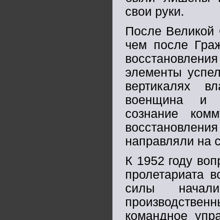
свои руки.
После Великой 
чем после Граж
восстановления
элементы успел
вертикалях в
военщина и о
сознание ком
восстановления
направляли на с
К 1952 году во
пролетариата в
силы начал
производственн
командное упр