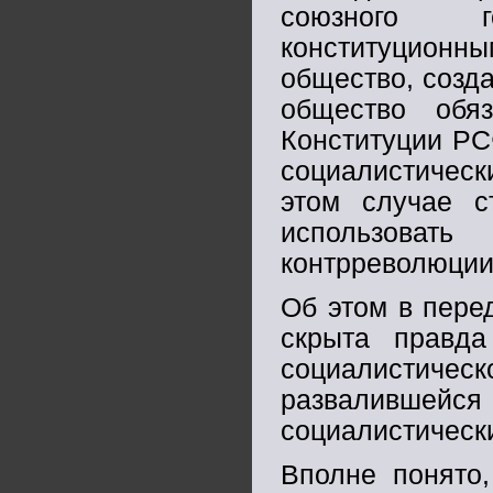
союзного г
конституционны
общество, созда
общество обя
Конституции РС
социалистичес
этом случае с
использоват
контрреволюции
Об этом в пере
скрыта правда
социалистич
развалившейся
социалистическ
Вполне понято,