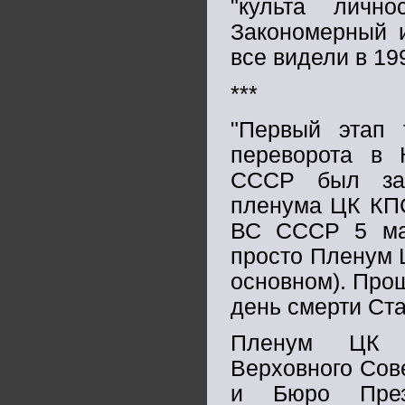
"культа личн
Закономерный и
все видели в 199
***
"Первый этап т
переворота в 
СССР был зав
пленума ЦК КП
ВС СССР 5 мар
просто Пленум Ц
основном). Про
день смерти Ст
Пленум ЦК п
Верховного Сов
и Бюро През