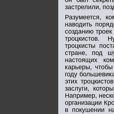
застрелили, поз
Разумеется, к
наводить поряд
созданию троек
троцкистов. 
троцкисты пост
стране, под ш
настоящих ком
карьеры, чтобы
году большевик
этих троцкисто
заслуги, котор
Например, неско
организации Кро
в покушении на