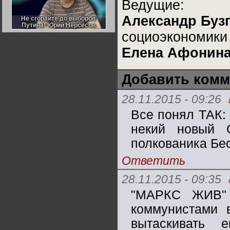
Ведущие:
Германии:
парламентская
Александр Буз
демократия или
Не сгорайте до выборов
Не сгорайте до выборов
диктатура
Путина! Юрий Нерсесов
Путина! Юрий Нерсесов
пролетариата?
Деятельность
социоэкономик
Хрущёва в 50-е годы.
Владимир Соловейчик
Елена Афонин
Какова цена победы
Добавить комм
СССР в Великой
Отечественной? Олег
Двуреченский о
потерянной
28.11.2015 - 09:26
революционности
Все понял ТАК:
некий новый 
полкованика Бе
Ответить
28.11.2015 - 09:35
"МАРКС ЖИВ"
коммунистами 
вытаскивать