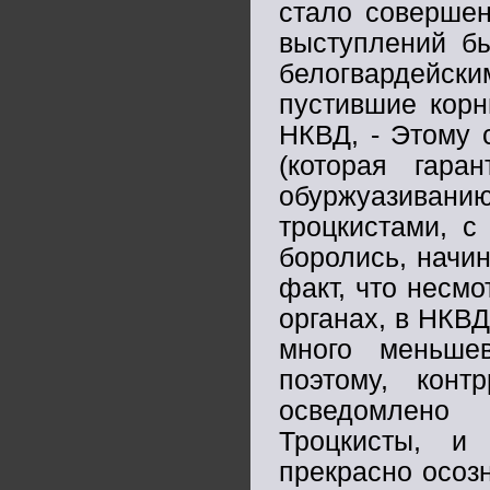
стало совершен
выступлений б
белогвардейс
пустившие корн
НКВД, - Этому 
(которая гара
обуржуазиван
троцкистами, с
боролись, начин
факт, что несмо
органах, в НКВ
много меньшев
поэтому, кон
осведомлено 
Троцкисты, и
прекрасно осоз