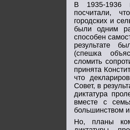
В 1935-1936 
посчитали, чт
городских и сел
были одним ра
способен самост
результате б
(спешка объяс
сломить сопрот
принята Констит
что деклариро
Совет, в резуль
диктатура прол
вместе с семь
большинством и
Но, планы ком
диктатуры пр