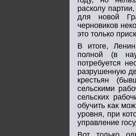
расколу партии,
для новой Гр
черновиков нек
это только приск
В итоге, Лени
полной (в на
потребуется не
разрушенную дв
крестьян (быв
сельскими рабо
сельских рабоч
обучить как мож
уровня, при кот
управление гос
Вот только од