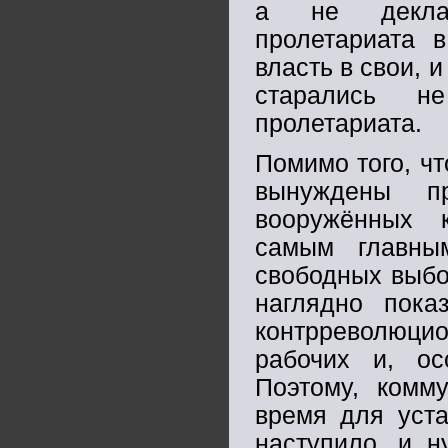
а не деклара
пролетариата 
власть в свои, 
старались не
пролетариата.
Помимо того, ч
вынуждены п
вооружённых к
самым главны
свободных выбо
наглядно пока
контрреволюцио
рабочих и, ос
Поэтому, комм
время для уста
наступило, и н