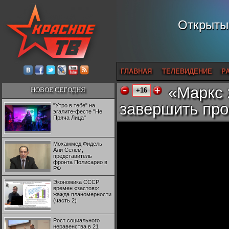
Открытый
ГЛАВНАЯ
ТЕЛЕВИДЕНИЕ
Р
«Маркс 
НОВОЕ СЕГОДНЯ
+16
завершить пр
"Утро в тебе" на
эгалите-фесте "Не
Пряча Лица"
Мохаммед Фидель
Али Селем,
представитель
фронта Полисарио в
РФ
Экономика СССР
времен «застоя»:
жажда планомерности
(часть 2)
Рост социального
неравенства в 21