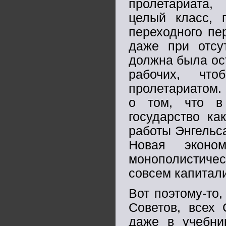
пролетариата,
целый класс, п
переходного пе
даже при отсут
должна была ост
рабочих, что
пролетариатом.
о том, что в
государство ка
работы Энгельса
Новая эконом
монополистичес
совсем капитали
Вот поэтому-то,
Советов, всех 
даже в учебни