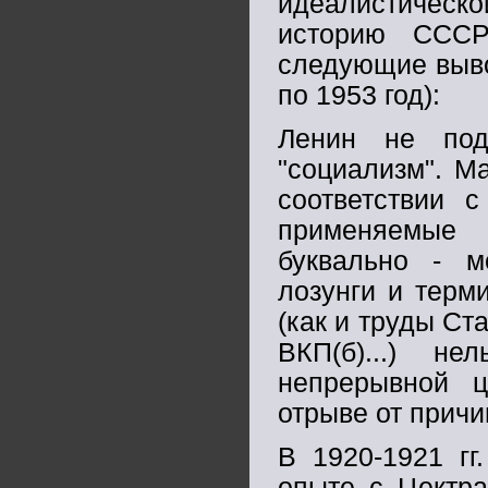
идеалистическо
историю СССР
следующие выво
по 1953 год):
Ленин не под
"социализм". М
соответствии 
применяемые
буквально - м
лозунги и терм
(как и труды Ст
ВКП(б)...) н
непрерывной ц
отрыве от причи
В 1920-1921 гг
опыте с Цектра