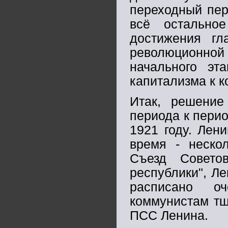
переходный пер
всё остально
достижения гл
революционной 
начального эт
капитализма к к
Итак, решение
периода к перио
1921 году. Лени
время - нескол
Съезд Совето
республики", Лен
расписано о
коммунистам тщ
ПСС Ленина.