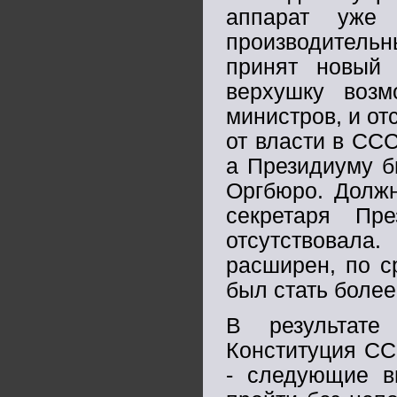
аппарат уже 
производительн
принят новый 
верхушку возм
министров, и о
от власти в СС
а Президиуму б
Оргбюро. Должн
секретаря Пр
отсутствовал
расширен, по с
был стать боле
В результате
Конституция СС
- следующие 