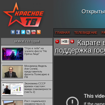
Открытый
ГЛАВНАЯ
ТЕЛЕВИДЕНИЕ
Р
Карате 
НОВОЕ СЕГОДНЯ
+11
поддержка гос
"Утро в тебе" на
эгалите-фесте "Не
Пряча Лица"
Мохаммед Фидель
Али Селем,
представитель
фронта Полисарио в
РФ
Экономика СССР
времен «застоя»:
жажда планомерности
(часть 2)
Рост социального
неравенства в 21