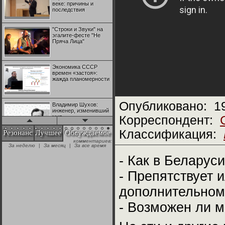
веке: причины и
последствия
"Строки и Звуки" на
эгалите-фесте "Не
Пряча Лица"
Экономика СССР
времен «застоя»:
жажда планомерности
Опубликовано:
1
Владимир Шухов:
инженер, изменивший
мир
Корреспондент:
Классификация:
Резонанс
Лучшее
Обсуждаемое
комментариев:
"Аркадий Коц" на
За неделю
|
За месяц
|
За все время
эгалите-фесте "Не
Пряча Лица"
- Как в Беларус
- Препятствует 
Контрапункты
глобализации:
дополнительном
геополитэкономическ
ий анализ
- Возможен ли 
100 лет Ноябрьской
революции в