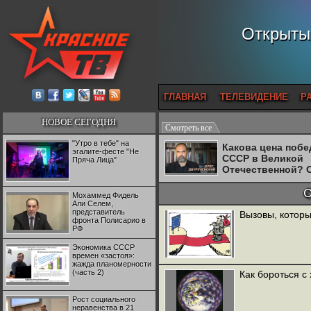
Открытый
ГЛАВНАЯ
ТЕЛЕВИДЕНИЕ
Р
НОВОЕ СЕГОДНЯ
Смотреть все
"Утро в тебе" на
Какова цена поб
эгалите-фесте "Не
СССР в Великой
Пряча Лица"
Отечественной? 
Двуреченский о
потерянной
С
Мохаммед Фидель
революционност
Али Селем,
представитель
Вызовы, которы
фронта Полисарио в
РФ
Экономика СССР
времен «застоя»:
жажда планомерности
(часть 2)
Как бороться с
Рост социального
неравенства в 21