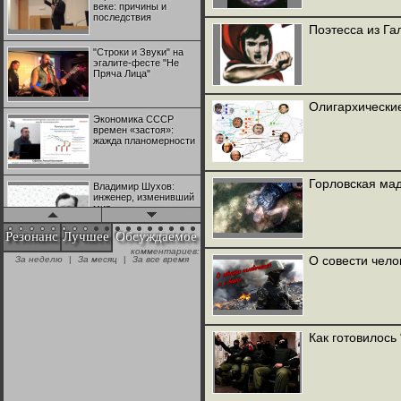
веке: причины и
последствия
Поэтесса из Га
"Строки и Звуки" на
эгалите-фесте "Не
Пряча Лица"
Олигархически
Экономика СССР
времен «застоя»:
жажда планомерности
Горловская ма
Владимир Шухов:
инженер, изменивший
мир
Резонанс
Лучшее
Обсуждаемое
комментариев:
"Аркадий Коц" на
О совести чело
За неделю
|
За месяц
|
За все время
эгалите-фесте "Не
Пряча Лица"
Контрапункты
глобализации:
Как готовилось
геополитэкономическ
ий анализ
100 лет Ноябрьской
революции в