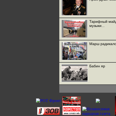
Тарифный майд
музыки...
Марш радикалов
Бабин яр