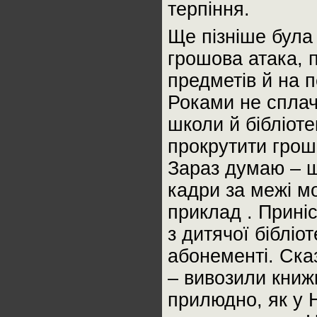
терпіння.
Ще пізніше була 
грошова атака, п
предметів й на 
Роками не сплач
школи й бібліот
прокрутити гроші
Зараз думаю – щ
кадри за межі м
приклад . Прині
з дитячої бібліо
абонементі. Сказ
– вивозили книж
прилюдно, як у Н