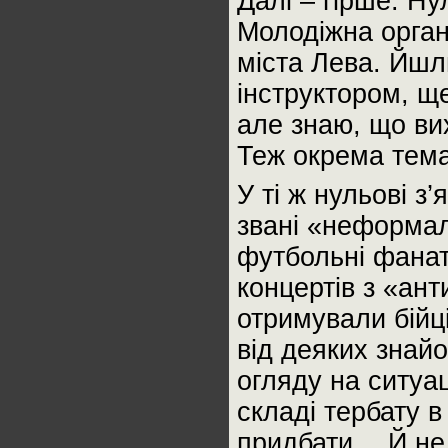
Далі – гірше. Ну
Молодіжна орган
міста Лева. Йшл
інструктором, ще
але знаю, що ви
Теж окрема тема
У ті ж нульові з
звані «неформал
футбольні фана
концертів з «ан
отримували бійці
від деяких знай
огляду на ситуа
складі тербату 
придбати… Й не т