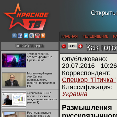
Открытый
ГЛАВНАЯ
ТЕЛЕВИДЕНИЕ
Р
Как гот
НОВОЕ СЕГОДНЯ
+19
"Утро в тебе" на
эгалите-фесте "Не
Опубликовано:
Пряча Лица"
20.07.2016 - 10:26
Корреспондент:
Мохаммед Фидель
Али Селем,
Спецкор "Птичка"
представитель
фронта Полисарио в
Классификация:
РФ
Украина
Экономика СССР
времен «застоя»:
жажда планомерности
(часть 2)
Размышления
Рост социального
русскоязычног
неравенства в 21