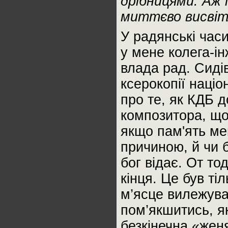
дрібницями. Аж 
миттєво висві
У радянські часи
у мене колега-і
влада рад. Сиді
ксерокопії націо
про те, як КДБ 
композитора, що 
якщо пам'ять ме
причиною, й чи 
бог відає. От то
кінця. Це був ті
м’ясце вилежува
пом’якшитись, я
безкінечна «жен