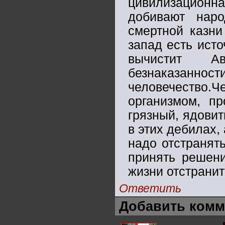
цивилизационна
добивают нар
смертной казни 
запад есть ист
вычистит А
безнаказанност
человечество.
организмом, пр
грязный, ядовит
в этих дебилах,
надо отстранят
принять решени
жизни отстранит
Ответить
Добавить комм