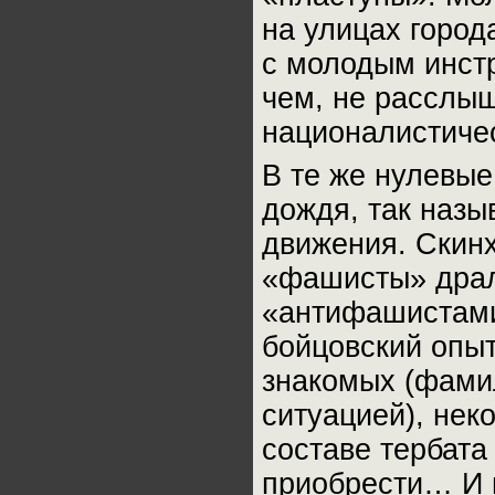
на улицах город
с молодым инст
чем, не расслыш
националистичес
В те же нулевые
дождя, так наз
движения. Скин
«фашисты» драл
«антифашистами
бойцовский опыт
знакомых (фамил
ситуацией), нек
составе тербата
приобрести… И н