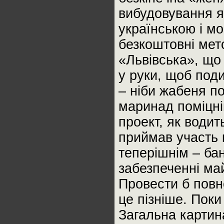
вибудовування я
українською і м
безкоштовні мето
«Львівська», що
у руки, щоб поди
– ніби жабеня п
маринад поміцні
проект, як водит
приймав участь 
теперішнім – бан
забезпеченні май
Провести б повн
це пізніше. Поки
Загальна картин