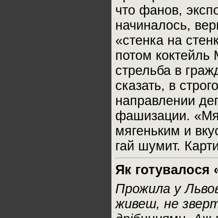
что фанов, эксп
начиналось, вер
«стенка на стен
потом коктейль 
стрельба в граж
сказать, в стро
направлении дег
фашизации. «Мяс
мягеньким и вку
гай шумит. Карт
Як готувалося 
Прожила у Львов
живеш, не звер