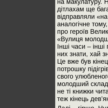
на макулатуру. 
дітлахам ще баг
відправляли «на
аналогічне тому
про героїв Велик
«Вулиця молодшо
Інші часи – інші
них знати, хай 
Це вже був кіне
потрошку підігрі
свого улюбленого
молодший склада
не ті книжки чит
теж кінець дев’я