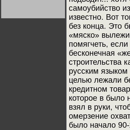
Германии:
самоубийство из
парламентская
демократия или
диктатура
известно. Вот т
пролетариата?
Деятельность
Хрущёва в 50-е годы.
без конца. Это б
Владимир Соловейчик
«мяско» вылежив
Какова цена победы
помягчеть, если
СССР в Великой
Отечественной? Олег
Двуреченский о
бесконечная «же
потерянной
революционности
строительства к
русским языком 
целью лежали б
кредитном това
которое в было 
взял в руки, что
омерзение охват
было начало 90-