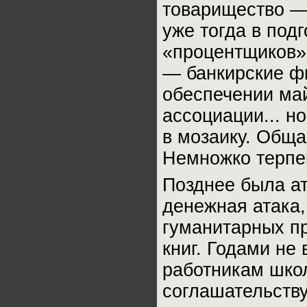
товарищество — 
уже тогда в под
«процентщиков».
— банкирские ф
обеспечении ма
ассоциации... н
в мозаику. Обща
Немножко терпе
Позднее была ат
денежная атака,
гуманитарных п
книг. Годами не
работникам школ
соглашательству