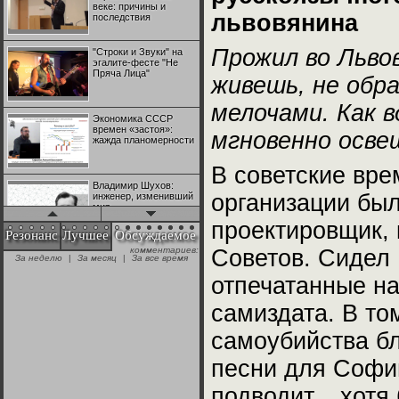
веке: причины и
львовянина
последствия
Прожил во Льво
"Строки и Звуки" на
эгалите-фесте "Не
Пряча Лица"
живешь, не обр
мелочами. Как в
Экономика СССР
времен «застоя»:
мгновенно осве
жажда планомерности
В советские вре
Владимир Шухов:
организации был
инженер, изменивший
мир
проектировщик, 
Резонанс
Лучшее
Обсуждаемое
комментариев:
Советов. Сидел
"Аркадий Коц" на
За неделю
|
За месяц
|
За все время
эгалите-фесте "Не
Пряча Лица"
отпечатанные н
самиздата. В то
Контрапункты
глобализации:
самоубийства бл
геополитэкономическ
ий анализ
песни для Софии
100 лет Ноябрьской
подводит... хотя
революции в