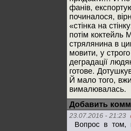
фанів, експортую
починалося, вір
«стінка на стінк
потім коктейль М
стрялянина в цив
мовити, у строг
деградації людя
готове. Дотушку
Й мало того, вж
вималювалась.
Добавить комм
23.07.2016 - 21:23
Вопрос в том,