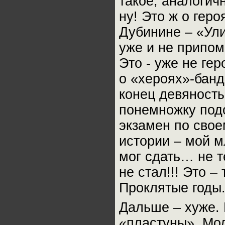
такое, аналогич
ну! Это ж о гер
Дубинине – «Ули
уже и не припо
Это - уже не гер
о «хероях»-бан
конец девяносты
понемножку подо
экзамен по сво
истории – мой м
мог сдать… не т
не стал!!! Это –
Проклятые годы
Дальше – хуже.
«пластуны». Мол