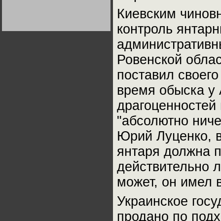
Германии:
Киевским чиновн
парламентская
демократия или
диктатура
контроль янтарн
пролетариата?
Деятельность
Хрущёва в 50-е годы.
административны
Владимир Соловейчик
Ровенской облас
Какова цена победы
поставил своего
СССР в Великой
Отечественной? Олег
Двуреченский о
время обыска у
потерянной
революционности
драгоценностей 
"абсолютно ниче
Юрий Луценко, в
янтаря должна п
действительно л
может, он имел 
Украинское госу
продано по под