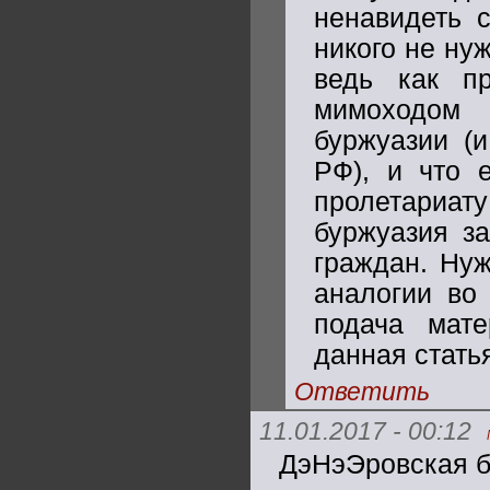
ненавидеть с
никого не ну
ведь как п
мимоходом 
буржуазии (и
РФ), и что 
пролетариат
буржуазия з
граждан. Нуж
аналогии во 
подача мате
данная стать
Ответить
11.01.2017 - 00:12
ДэНэЭровская бу