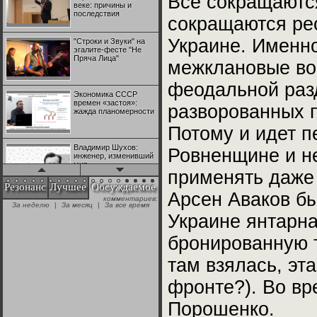
Все сокращаютс
веке: причины и
последствия
сокращаются ре
Украине. Именн
"Строки и Звуки" на
эгалите-фесте "Не
Пряча Лица"
межклановые во
феодальной разд
Экономика СССР
времен «застоя»:
разворованных п
жажда планомерности
Потому и идет п
Владимир Шухов:
Ровненщине и не
инженер, изменивший
мир
применять даже 
Резонанс
Лучшее
Обсуждаемое
Арсен Аваков бы
комментариев:
"Аркадий Коц" на
За неделю
|
За месяц
|
За все время
эгалите-фесте "Не
Украине янтарн
Пряча Лица"
бронированную т
Контрапункты
там взялась, эт
глобализации:
геополитэкономическ
ий анализ
фронте?). Во вр
Порошенко.
100 лет Ноябрьской
революции в