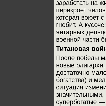
заработать на жи
перекроет челове
которая воюет с
гнобит. А кусоче
янтарных дельц
военной части б
Титановая вой
После победы м
новые олигархи,
достаточно мале
богатства) и ме
ситуация измени
значительными, 
супербогатые —