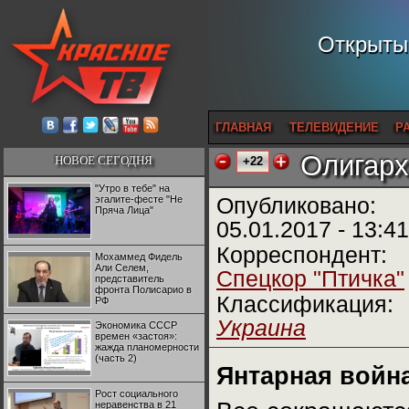
Открытый
ГЛАВНАЯ
ТЕЛЕВИДЕНИЕ
Р
Олигарх
НОВОЕ СЕГОДНЯ
+22
"Утро в тебе" на
эгалите-фесте "Не
Опубликовано:
Пряча Лица"
05.01.2017 - 13:41
Корреспондент:
Мохаммед Фидель
Али Селем,
Спецкор "Птичка"
представитель
фронта Полисарио в
Классификация:
РФ
Украина
Экономика СССР
времен «застоя»:
жажда планомерности
(часть 2)
Янтарная войн
Рост социального
неравенства в 21