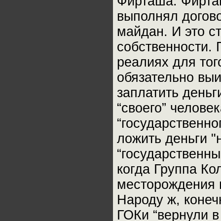
Фирташа. Фирташ
выполнял догово
майдан. И это 
собственности. 
реалиях для тог
обязательно выи
заплатить деньг
“своего” челов
“государственно
ложить деньги "
“государственны
когда Группа Ко
месторождения и
Народу ж, конеч
ГОКи “вернули в