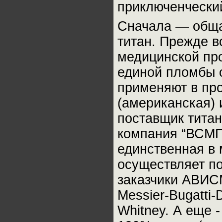
приключенчески
Сначала — общая
титан. Прежде в
медицинской про
единой пломбы о
применяют в про
(американская) 
поставщик тита
компания “ВСМП
единственная в 
осуществляет п
заказчики АВИС
Messier-Bugatti-
Whitney. А еще