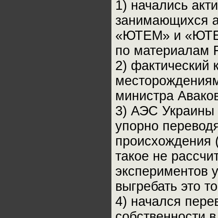
1) начались акт
занимающихся ат
«ЮТЕМ» и «ЮТЕ
по материалам F
2) фактический 
месторождениям
министра Аваков
3) АЭС Украины 
упорно переводя
происхождения 
такое не рассчит
экспериментов 
выгребать это т
4) начался пере
собственности 