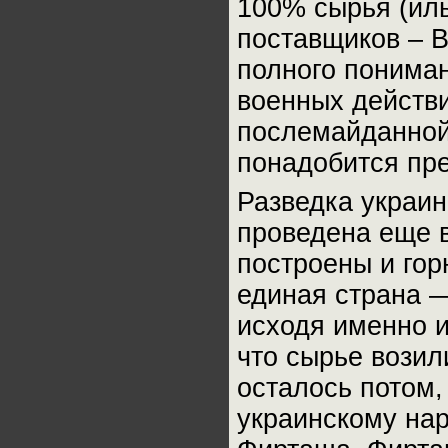
100% сырья (иль
поставщиков – В
полного пониман
военных действи
послемайданной
понадобится пре
Разведка украи
проведена еще в
построены и гор
единая страна 
исходя именно и
что сырье возил
осталось потом,
украинскому нар