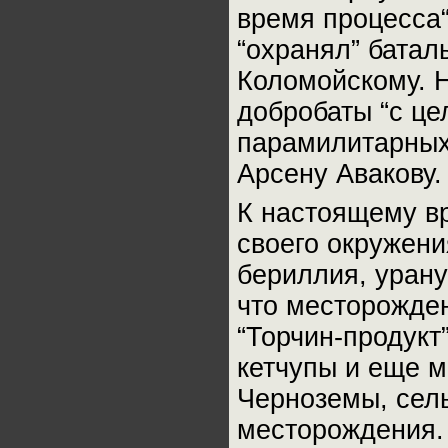
время процесса
“охранял” батал
Коломойскому. 
добробаты “с це
парамилитарных 
Арсену Авакову. 
К настоящему в
своего окружени
бериллия, урану
что месторожден
“Торчин-продукт
кетчупы и еще мн
Черноземы, сель
месторождения. 