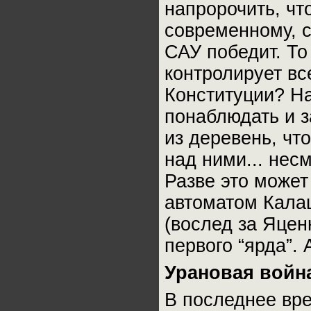
напророчить, что
современному, 
САУ победит. То
контролирует вс
Конституции? На
понаблюдать и з
из деревень, чт
над ними... несм
Разве это может
автоматом Калаш
(вослед за Яцен
первого “ярда”.
Урановая войн
В последнее вр