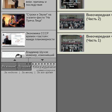
веке: причины и
последствия
Внеочередная 
"Строки и Звуки" на
эгалите-фесте "Не
(Часть 2)
Пряча Лица"
Экономика СССР
Внеочередная 
времен «застоя»:
жажда планомерности
(Часть 1)
Владимир Шухов:
инженер, изменивший
мир
Резонанс
Лучшее
Обсуждаемое
комментариев:
"Аркадий Коц" на
За неделю
|
За месяц
|
За все время
эгалите-фесте "Не
Пряча Лица"
Контрапункты
глобализации:
геополитэкономическ
ий анализ
100 лет Ноябрьской
революции в