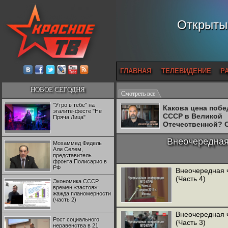
Открытый
ГЛАВНАЯ
ТЕЛЕВИДЕНИЕ
Р
НОВОЕ СЕГОДНЯ
Смотреть все
"Утро в тебе" на
Какова цена поб
эгалите-фесте "Не
СССР в Великой
Пряча Лица"
Отечественной? 
Двуреченский о
потерянной
Внеочередная
Мохаммед Фидель
революционност
Али Селем,
представитель
фронта Полисарио в
РФ
Внеочередная 
(Часть 4)
Экономика СССР
времен «застоя»:
жажда планомерности
(часть 2)
Внеочередная 
Рост социального
(Часть 3)
неравенства в 21