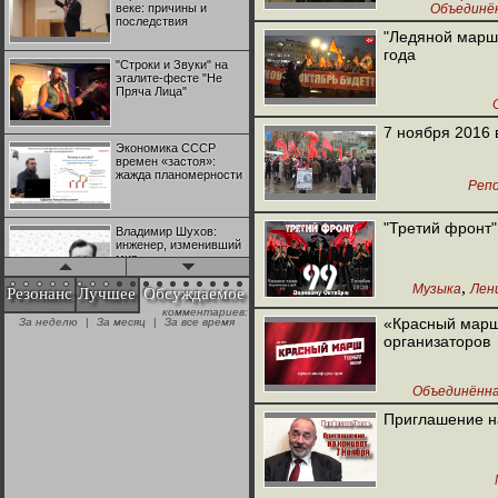
веке: причины и
Объединё
последствия
"Ледяной марш"
года
"Строки и Звуки" на
эгалите-фесте "Не
Пряча Лица"
7 ноября 2016 
Экономика СССР
времен «застоя»:
жажда планомерности
Реп
"Третий фронт"
Владимир Шухов:
инженер, изменивший
мир
,
Музыка
Лен
Резонанс
Лучшее
Обсуждаемое
комментариев:
"Аркадий Коц" на
«Красный марш»
За неделю
|
За месяц
|
За все время
эгалите-фесте "Не
организаторов
Пряча Лица"
Объединённа
Контрапункты
глобализации:
Приглашение н
геополитэкономическ
ий анализ
100 лет Ноябрьской
революции в