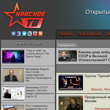
Открытый
ГЛАВНАЯ
ТЕЛЕВИДЕНИЕ
Р
НОВОЕ СЕГОДНЯ
Смотреть все
"Утро в тебе" на
Какова цена поб
эгалите-фесте "Не
СССР в Великой
Пряча Лица"
Отечественной? 
Двуреченский о
потерянной
Мохаммед Фидель
революционност
Али Селем,
представитель
Группа "Третий
фронта Полисарио в
РФ
Экономика СССР
,
Музыка
Лен
времен «застоя»:
жажда планомерности
(часть 2)
Праздничный ми
Москве
Рост социального
Репортаж
неравенства в 21