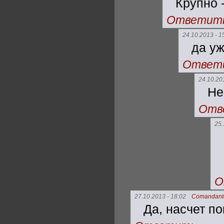
Крупно 
Ответит
24.10.2013 - 1
да уж
Ответ
24.10.20
Не
Отв
25.
О
27.10.2013 - 18:02
Comandant
Да, насчет по