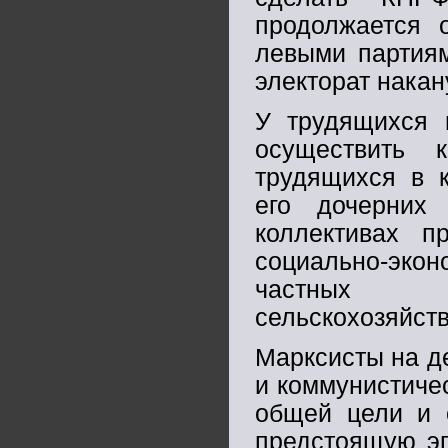
продолжается 
левыми партиям
электорат нака
У трудящихся 
осуществить 
трудящихся в к
его дочерних
коллективах п
социально-экон
частных с
сельскохозяйст
Марксисты на де
и коммунистичес
общей цели и 
предстоящую эп