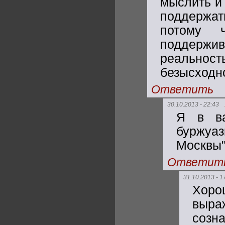
мыслить и
поддержа
потому 
поддержив
реальнос
безысходн
Ответить
30.10.2013 - 22:43
Я в ва
буржуа
Москвы"
Ответит
31.10.2013 - 1
Хоро
выр
созн