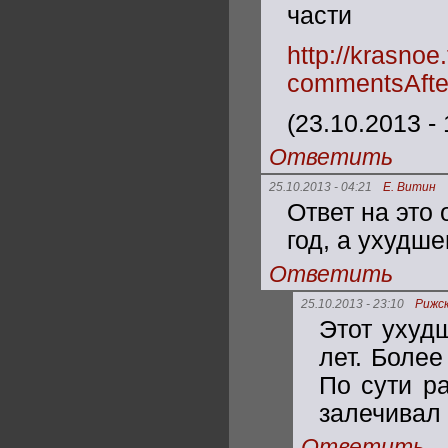
части
http://krasno
commentsAfte
(23.10.2013 - 
Ответить
25.10.2013 - 04:21
Е. Витин
Ответ на это 
год, а ухудше
Ответить
25.10.2013 - 23:10
Рижс
Этот ухуд
лет. Более
По сути р
залечивал
Ответить