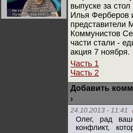
Германии:
выпуске за сто
парламентская
демократия или
Не сгорайте до выборов
Не сгорайте до выборов
Илья Ферберов 
диктатура
Путина! Юрий Нерсесов
Путина! Юрий Нерсесов
пролетариата?
Деятельность
Хрущёва в 50-е годы.
представители 
Владимир Соловейчик
Коммунистов Се
Какова цена победы
части стали - е
СССР в Великой
Отечественной? Олег
акция 7 ноября.
Двуреченский о
потерянной
революционности
Часть 1
Часть 2
Добавить комм
›
24.10.2013 - 11:41
Олег, рад ваш
конфликт, ко