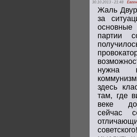
30.10.2013 - 21:48
Евге
Жаль Двур
за ситуац
основные 
партии с
получил
провокат
возможнос
нужна в
коммунизм
здесь кла
там, где 
веке дог
сейчас с
отличающи
советско