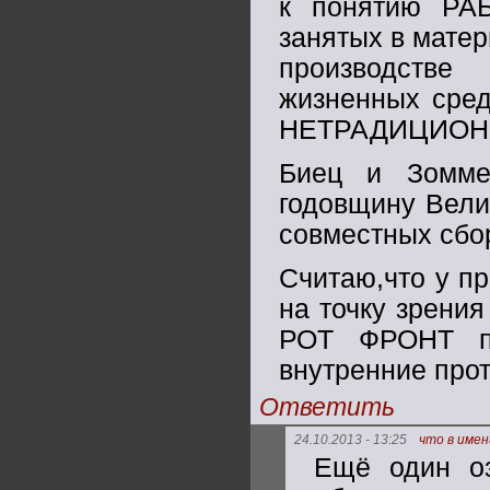
к понятию РА
занятых в матер
производстве
жизненных сред
НЕТРАДИЦИОН
Биец и Зоммер
годовщину Вели
совместных сбо
Считаю,что у п
на точку зрени
РОТ ФРОНТ п
внутренние прот
Ответить
24.10.2013 - 13:25
что в име
Ещё один оз