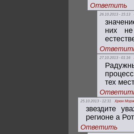
Ответить
26.10.2013 - 15:13
значени
них не
естеств
Ответит
27.10.2013 - 01:16
Радужны
процесс
тех мест
Ответит
25.10.2013 - 12:31
Хрюн Морж
звездите ув
регионе а Рот
Ответить