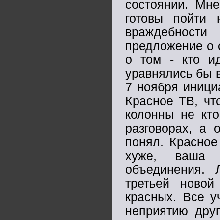
состоянии. Мн
готовы пойти 
враждебности
предложение о с
о том - кто и
уравнялись бы в
7 ноября иници
Красное ТВ, чт
колонны не кто
разговорах, а 
понял. Красное
хуже, ваша 
объединения.
третьей новой
красных. Все у
неприятию друг