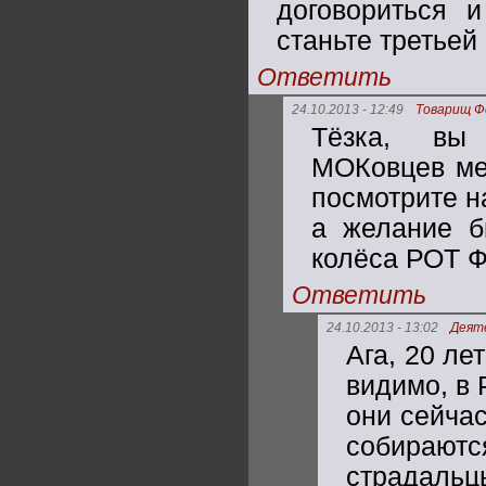
договориться и
станьте третьей
Ответить
24.10.2013 - 12:49
Товарищ Ф
Тёзка, вы
МОКовцев ме
посмотрите н
а желание б
колёса РОТ Ф
Ответить
24.10.2013 - 13:02
Деят
Ага, 20 ле
видимо, в 
они сейчас
собираю
страдальц