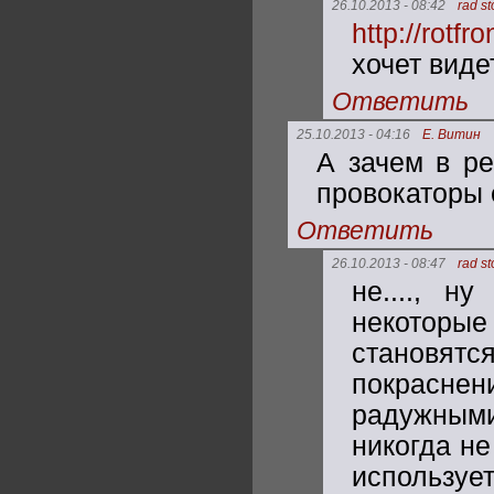
26.10.2013 - 08:42
rad s
http://rotfro
хочет виде
Ответить
25.10.2013 - 04:16
Е. Витин
А зачем в р
провокаторы 
Ответить
26.10.2013 - 08:47
rad s
не...., н
некоторые 
становят
покрасне
радужными
никогда не
использует