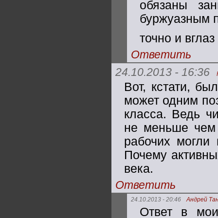
обязаны зан
буржуазным п
точно и вгла
Ответить
24.10.2013 - 16:36
Вот, кстати, бы
может одним поз
класса. Ведь чи
не меньше чем 
рабочих могли 
Почему активны
века.
Ответить
24.10.2013 - 20:46
Андрей Та
Ответ в мои