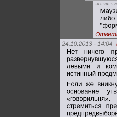
28.10.2013 - 2
Маузе
либо
"фор
Ответ
24.10.2013 - 14:04
Нет ничего п
развернувшуюся
левыми и ком
истинный предм
Если же вникну
основание ут
«говорильня»
стремиться пр
предпредвыбор