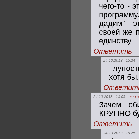
чего-то - 
программу
дадим" - э
своей же 
единству.
Ответить
24.10.2013 - 15:24
Глупост
хотя бы.
Ответит
24.10.2013 - 13:05
что в
Зачем об
КРУПНО бур
Ответить
24.10.2013 - 15:25