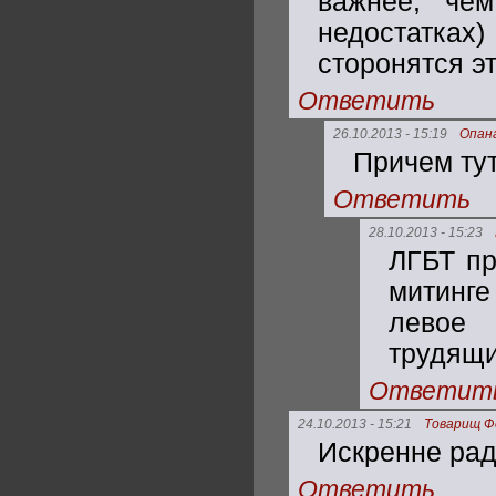
важнее, че
недостатка
сторонятся э
Ответить
26.10.2013 - 15:19
Опан
Причем тут
Ответить
28.10.2013 - 15:23
ЛГБТ пр
митинг
левое
трудящи
Ответит
24.10.2013 - 15:21
Товарищ Ф
Искренне рад
Ответить