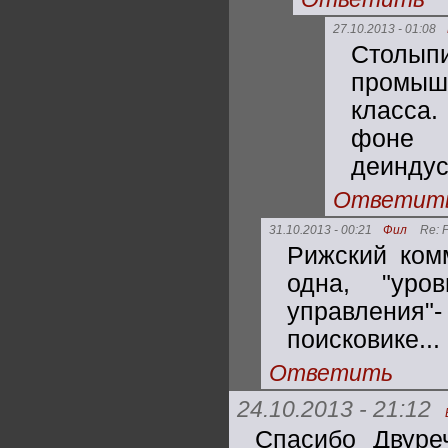
27.10.2013 - 01:08
Столып
промыш
класса.
фоне 
деиндус
Ответит
31.10.2013 - 00:21
Фил
Re: 
Рижский комм
одна, "уро
управления
поисковике...
Ответить
24.10.2013 - 21:12
Спасибо Двуреч