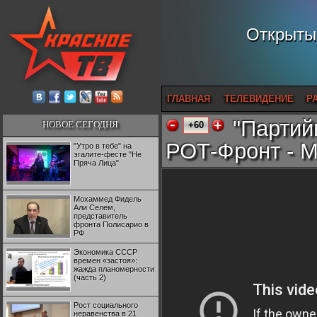
Открытый
ГЛАВНАЯ
ТЕЛЕВИДЕНИЕ
Р
"Партий
НОВОЕ СЕГОДНЯ
+60
РОТ-Фронт - 
"Утро в тебе" на
эгалите-фесте "Не
Пряча Лица"
Мохаммед Фидель
Али Селем,
представитель
фронта Полисарио в
РФ
Экономика СССР
времен «застоя»:
жажда планомерности
(часть 2)
Рост социального
неравенства в 21