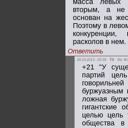
масса левых 
вторым, а не
основан на жес
Поэтому в лево
конкуренции,
расколов в нем.
Ответить
29.10.2013 - 20:39
ТЭ
Re: М
+21 "У суще
партий цель
говорильне
буржуазным 
ложная бурж
гигантские 
целью цель 
общества в 