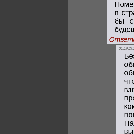
Номер
в ст
бы о
буде
Ответ
31.10.20
Б
о
об
чт
вз
пр
ко
п
На
вы