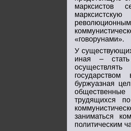
марксистов 
марксистску
революционным 
коммунистичес
«говорунами».
У существующих
иная – стать
осуществлят
государством
буржуазная цел
общественные 
трудящихся п
коммунистич
заниматься ко
политическим ч