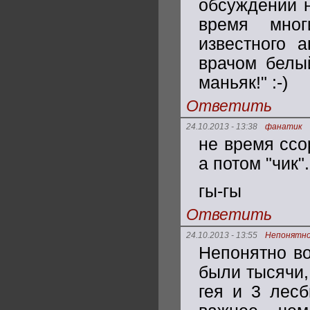
обсуждении 
время мног
известного 
врачом белый
маньяк!" :-)
Ответить
24.10.2013 - 13:38
фанатик
не время ссо
а потом "чик"..
гы-гы
Ответить
24.10.2013 - 13:55
Непонятно
Непонятно во
были тысячи,
гея и 3 лес