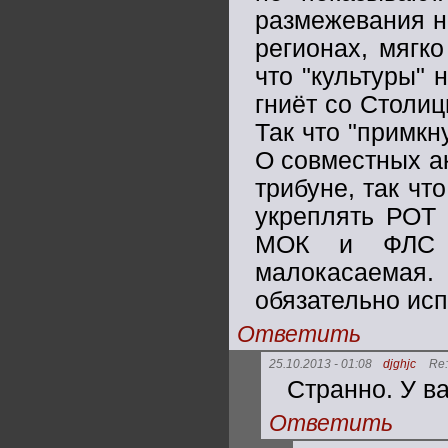
размежевания не
регионах, мягко
что "культуры" 
гниёт со Столиц
Так что "примкну
О совместных ак
трибуне, так чт
укреплять РОТ 
МОК и ФЛС -
малокасаема
обязательно ис
Ответить
25.10.2013 - 01:08
djghjc
Re:
Странно. У в
Ответить