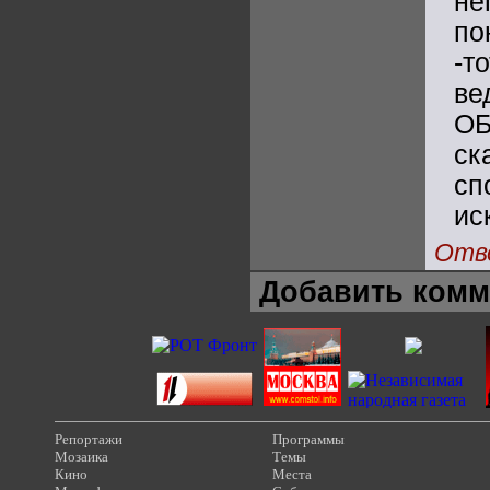
не
по
-т
в
ОБ
ск
сп
ис
Отв
Добавить комм
Репортажи
Программы
Мозаика
Темы
Кино
Места