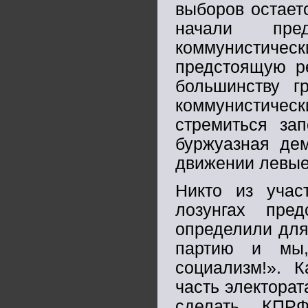
выборов остает
начали пре
коммунистич
предстоящую ре
большинству г
коммунистиче
стремиться зап
буржуазная дем
движении левые
Никто из учас
лозунгах пре
определили для
партию и мы,
социализм!». 
часть электора
сделать КПРФ