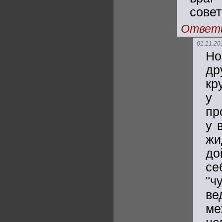
сове
Ответ
01.11.20
Но
др
кр
у 
пр
у 
жи
до
се
"ч
ве
ме