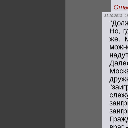
Отв
31.10.2013 - 1
"Дол
Но, 
же. 
можн
наду
Дале
Моск
друж
"заиг
слеж
заи
заигр
Граж
враг 