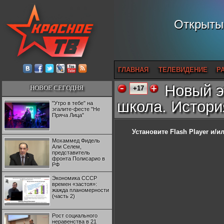
Открытый
ГЛАВНАЯ
ТЕЛЕВИДЕНИЕ
Р
Новый э
НОВОЕ СЕГОДНЯ
+17
школа. Истори
"Утро в тебе" на
эгалите-фесте "Не
Пряча Лица"
Установите Flash Player
и/ил
Мохаммед Фидель
Али Селем,
представитель
фронта Полисарио в
РФ
Экономика СССР
времен «застоя»:
жажда планомерности
(часть 2)
Рост социального
неравенства в 21