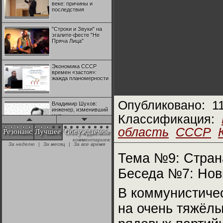
веке: причины и
последствия
"Строки и Звуки" на
эгалите-фесте "Не
Пряча Лица"
Экономика СССР
времен «застоя»:
жажда планомерности
Опубликовано:
1
Владимир Шухов:
инженер, изменивший
мир
Классификация:
область
СССР
Резонанс
Лучшее
Обсуждаемое
комментариев:
"Аркадий Коц" на
За неделю
|
За месяц
|
За все время
эгалите-фесте "Не
Пряча Лица"
Тема №9: Стран
Беседа №7: Нов
Контрапункты
глобализации:
В коммунистичес
геополитэкономическ
ий анализ
на очень тяжёлы
100 лет Ноябрьской
революции в