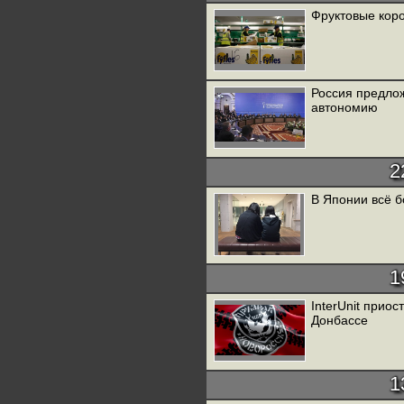
Фруктовые кор
Россия предло
автономию
2
В Японии всё б
1
InterUnit прио
Донбассе
1