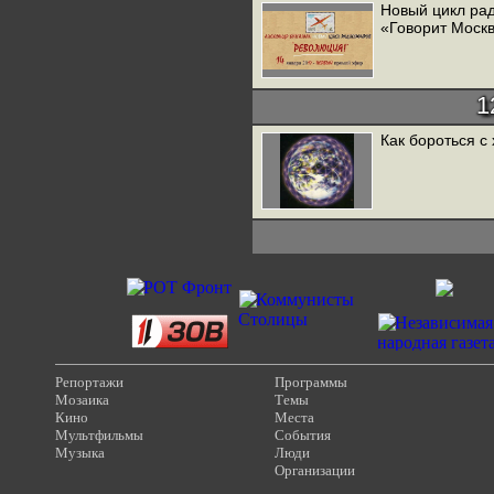
Новый цикл ра
«Говорит Моск
1
Как бороться с
Репортажи
Программы
Мозаика
Темы
Кино
Места
Мультфильмы
События
Музыка
Люди
Организации