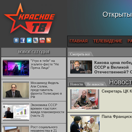
Открытый
ГЛАВНАЯ
ТЕЛЕВИДЕНИЕ
Р
НОВОЕ СЕГОДНЯ
Смотреть все
"Утро в тебе" на
Какова цена поб
эгалите-фесте "Не
СССР в Великой
Пряча Лица"
Отечественной? 
Двуреченский о
Новост
потерянной
Мохаммед Фидель
Новости
Не новости
революционност
Али Селем,
представитель
Секретарь ЦК 
фронта Полисарио в
РФ
Экономика СССР
времен «застоя»:
жажда планомерности
(часть 2)
Папа Франциск
Рост социального
неравенства в 21