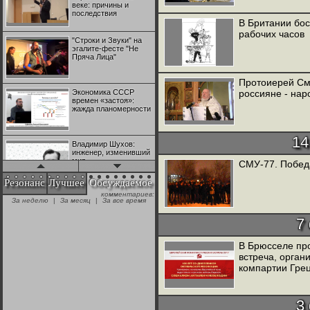
веке: причины и
последствия
В Британии бо
рабочих часов
"Строки и Звуки" на
эгалите-фесте "Не
Пряча Лица"
Протоиерей Сми
Экономика СССР
россияне - нар
времен «застоя»:
жажда планомерности
14
Владимир Шухов:
инженер, изменивший
мир
СМУ-77. Побед
Резонанс
Лучшее
Обсуждаемое
комментариев:
"Аркадий Коц" на
За неделю
|
За месяц
|
За все время
эгалите-фесте "Не
Пряча Лица"
7
В Брюсселе пр
Контрапункты
встреча, орга
глобализации:
геополитэкономическ
компартии Гре
ий анализ
100 лет Ноябрьской
3
революции в