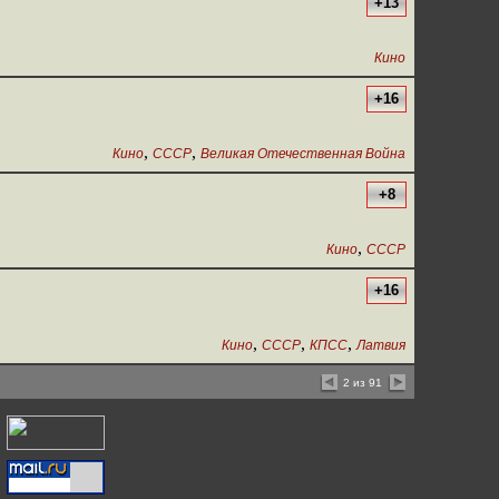
+13
Кино
+16
,
,
Кино
СССР
Великая Отечественная Война
+8
,
Кино
СССР
+16
,
,
,
Кино
СССР
КПСС
Латвия
2 из 91