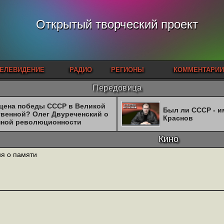
Открытый творческий проект
ЕЛЕВИДЕНИЕ
РАДИО
РЕГИОНЫ
КОММЕНТАРИИ
Передовица
 цена победы СССР в Великой
Был ли СССР - 
твенной? Олег Двуреченский о
Краснов
нной революционности
Кино
я о памяти