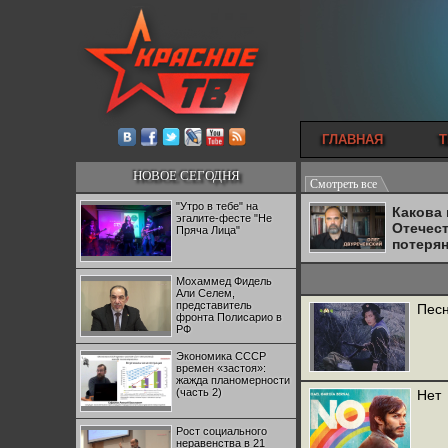
ГЛАВНАЯ
Т
НОВОЕ СЕГОДНЯ
Смотреть все
"Утро в тебе" на
Какова
эгалите-фесте "Не
Отечес
Пряча Лица"
потеря
Мохаммед Фидель
Али Селем,
представитель
Песн
фронта Полисарио в
РФ
Экономика СССР
времен «застоя»:
жажда планомерности
(часть 2)
Нет
Рост социального
неравенства в 21