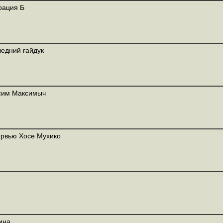
рация Б
едний гайдук
сим Максимыч
рвью Хосе Мухико
а
ина