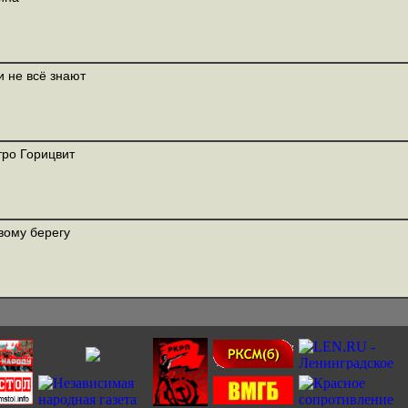
 не всё знают
ро Горицвит
вому берегу