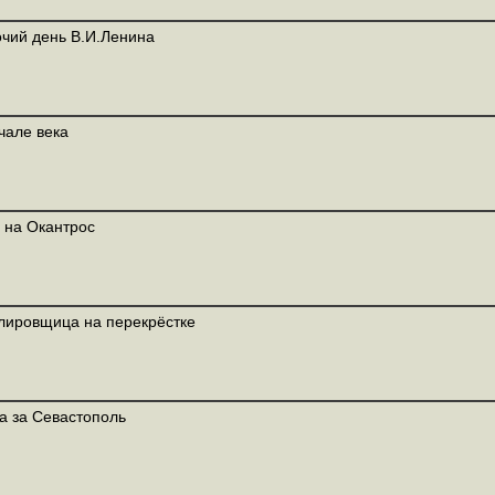
чий день В.И.Ленина
чале века
 на Окантрос
лировщица на перекрёстке
а за Севастополь