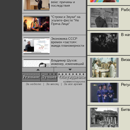
веке: причины и
последствия
Рабо
"Строки и Звуки" на
эгалите-фесте "Не
Пряча Лица"
В на
Экономика СССР
времен «застоя»:
жажда планомерности
Виза
Владимир Шухов:
инженер, изменивший
мир
Резонанс
Лучшее
Обсуждаемое
комментариев:
"Аркадий Коц" на
Регу
За неделю
|
За месяц
|
За все время
эгалите-фесте "Не
Пряча Лица"
Контрапункты
глобализации:
Битв
геополитэкономическ
ий анализ
100 лет Ноябрьской
революции в