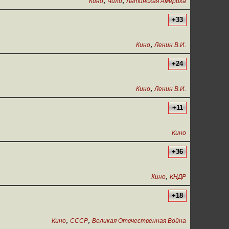
,
,
Кино
Чили
Латинская Америка
+33
,
Кино
Ленин В.И.
+24
,
Кино
Ленин В.И.
+11
Кино
+36
,
Кино
КНДР
+18
,
,
Кино
СССР
Великая Отечественная Война