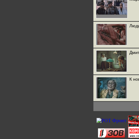
Люди
Дмит
К но