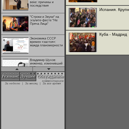
веке: причины и
последствия
Испания. Крупн
"Строки и Звуки" на
эгалите-фесте "Не
Пряча Лица"
Куба - Мадрид
Экономика СССР
времен «застоя»:
жажда планомерности
Владимир Шухов:
инженер, изменивший
мир
Резонанс
Лучшее
Обсуждаемое
комментариев:
"Аркадий Коц" на
За неделю
|
За месяц
|
За все время
эгалите-фесте "Не
Пряча Лица"
Контрапункты
глобализации:
геополитэкономическ
ий анализ
100 лет Ноябрьской
революции в