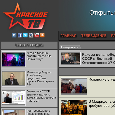
Открытый
ГЛАВНАЯ
ТЕЛЕВИДЕНИЕ
Р
НОВОЕ СЕГОДНЯ
Смотреть все
"Утро в тебе" на
Какова цена поб
эгалите-фесте "Не
СССР в Великой
Пряча Лица"
Отечественной? 
Двуреченский о
потерянной
Мохаммед Фидель
революционност
Али Селем,
представитель
Испанские сту
фронта Полисарио в
РФ
Экономика СССР
времен «застоя»:
жажда планомерности
(часть 2)
В Мадриде тыс
требуют респуб
Рост социального
неравенства в 21