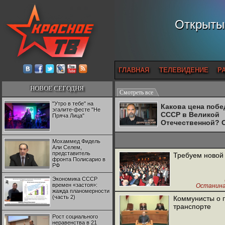
Открытый
ГЛАВНАЯ
ТЕЛЕВИДЕНИЕ
Р
НОВОЕ СЕГОДНЯ
Смотреть все
"Утро в тебе" на
Какова цена поб
эгалите-фесте "Не
СССР в Великой
Пряча Лица"
Отечественной? 
Двуреченский о
потерянной
Мохаммед Фидель
революционност
Али Селем,
представитель
Требуем новой 
фронта Полисарио в
РФ
Экономика СССР
времен «застоя»:
Останина
жажда планомерности
(часть 2)
Коммунисты о 
транспорте
Рост социального
неравенства в 21