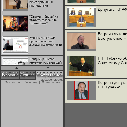
веке: причины и
последствия
Депутаты КПРФ 
"Строки и Звуки" на
эгалите-фесте "Не
Пряча Лица"
Встреча жител
Экономика СССР
Выступление Н.
времен «застоя»:
жажда планомерности
Н.Н. Губенко о
Владимир Шухов:
Советскому Со
инженер, изменивший
мир
Резонанс
Лучшее
Обсуждаемое
комментариев:
"Аркадий Коц" на
Встреча депута
За неделю
|
За месяц
|
За все время
эгалите-фесте "Не
Н.Н.Губенко
Пряча Лица"
Контрапункты
глобализации:
геополитэкономическ
ий анализ
100 лет Ноябрьской
революции в