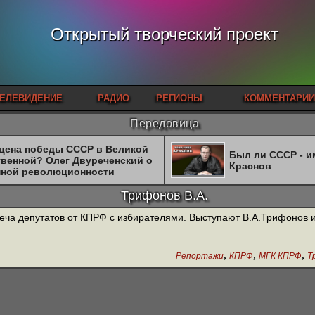
Открытый творческий проект
ЕЛЕВИДЕНИЕ
РАДИО
РЕГИОНЫ
КОММЕНТАРИИ
Передовица
 цена победы СССР в Великой
Был ли СССР - 
твенной? Олег Двуреченский о
Краснов
нной революционности
Трифонов В.А.
еча депутатов от КПРФ с избирателями. Выступают В.А.Трифонов и
,
,
,
Репортажи
КПРФ
МГК КПРФ
Т