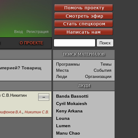
Вход
Регистрация
О ПРОЕКТЕ
ПОИСК МАТЕРИАЛОВ
Программы
Темы
империей? Товарищ
Места
События
Люди
Организации
ЛЮДИ
 С.В.Никитин
Banda Bassotti
--
Cyril Mokaiesh
Keny Arkana
,
рифонов В.А.
Никитин С.В.
Louna
Lumen
Manu Chao