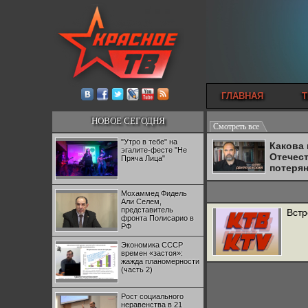
ГЛАВНАЯ
Т
НОВОЕ СЕГОДНЯ
Смотреть все
"Утро в тебе" на
Какова
эгалите-фесте "Не
Отечес
Пряча Лица"
потеря
Мохаммед Фидель
Али Селем,
представитель
Встр
фронта Полисарио в
РФ
Экономика СССР
времен «застоя»:
жажда планомерности
(часть 2)
Рост социального
неравенства в 21