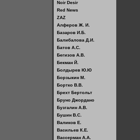
Noir Desir
Red News
ZAZ
Алферов Ж. И.
Базаров И.Б.
Балибалова Д.И.
Батов А.С.
Бегизов А.В.
Бекман Й.
Болдырев Ю.Ю
Борзыкин М.
Бортко В.В.
Брехт Бертольт
Бруно Джордано
Бузгалин А.В.
Бушин В.С.
Валиков Е.
Васильев К.Е.
Вассерман А.А.