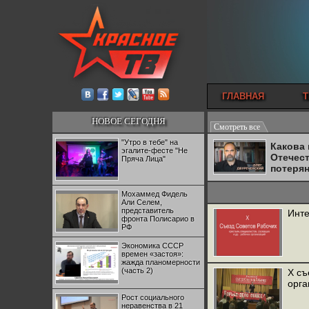
ГЛАВНАЯ
Т
НОВОЕ СЕГОДНЯ
Смотреть все
"Утро в тебе" на
Какова
эгалите-фесте "Не
Отечес
Пряча Лица"
потеря
Мохаммед Фидель
Али Селем,
представитель
Инте
фронта Полисарио в
РФ
Экономика СССР
времен «застоя»:
жажда планомерности
(часть 2)
X съ
орга
Рост социального
неравенства в 21