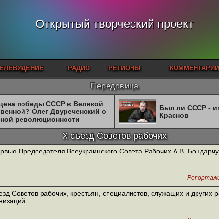
Открытый творческий проект
ЕЛЕВИДЕНИЕ
РАДИО
РЕГИОНЫ
КОММЕНТАРИИ
Передовица
 цена победы СССР в Великой
Был ли СССР - 
твенной? Олег Двуреченский о
Краснов
нной революционности
X съезд Советов рабочих
рвью Председателя Всеукраинского Совета Рабочих А.В. Бондарчу
Репортаж
езд Советов рабочих, крестьян, специалистов, служащих и других 
низаций