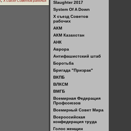
,
и
X съезд Советов рабочих
Slaughter 2017
System Of A Down
X съезд Советов
рабочих
АКМ
АКМ Казахстан
АНК
Аврора
Антифашистский штаб
Боротьба
Бригада "Призрак"
ВКПБ
ВЛКСМ
ВМГБ
Всемирная Федерация
Профсоюзов
Всемирный Совет Мира
Всероссийская
конфедерация труда
Голос женщин