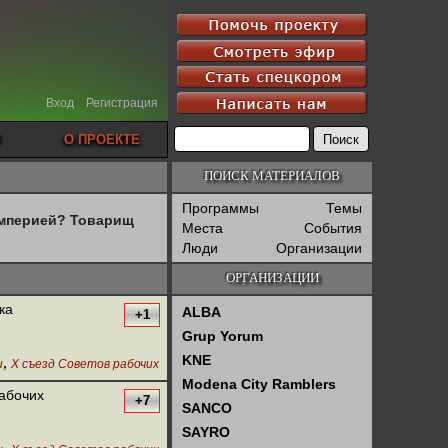
Вход
Регистрация
О ПРОЕКТЕ
ПОИСК МАТЕРИАЛОВ
Программы
Темы
империей? Товарищ
Места
События
Люди
Организации
ОРГАНИЗАЦИИ
ка
ALBA
+1
Grup Yorum
KNE
,
и
X съезд Советов рабочих
Modena City Ramblers
рабочих
+7
SANCO
SAYRO