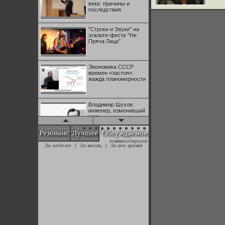
веке: причины и
последствия
"Строки и Звуки" на
эгалите-фесте "Не
Пряча Лица"
Экономика СССР
времен «застоя»:
жажда планомерности
Владимир Шухов:
инженер, изменивший
мир
Резонанс
Лучшее
Обсуждаемое
комментариев:
"Аркадий Коц" на
За неделю
|
За месяц
|
За все время
эгалите-фесте "Не
Пряча Лица"
Контрапункты
глобализации:
геополитэкономическ
ий анализ
100 лет Ноябрьской
революции в