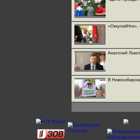
«ОккупайНск»,
Анатолий Локо
В Новосибирске