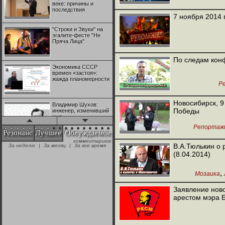
веке: причины и
последствия
7 ноября 2014 
"Строки и Звуки" на
эгалите-фесте "Не
Пряча Лица"
По следам кон
Экономика СССР
времен «застоя»:
жажда планомерности
Р
Новосибирск, 9
Владимир Шухов:
Победы
инженер, изменивший
мир
Репортаж
Резонанс
Лучшее
Обсуждаемое
комментариев:
"Аркадий Коц" на
В.А.Тюлькин о 
За неделю
|
За месяц
|
За все время
эгалите-фесте "Не
(8.04.2014)
Пряча Лица"
,
Мозаика
Контрапункты
глобализации:
Заявление ново
геополитэкономическ
арестом мэра Б
ий анализ
100 лет Ноябрьской
революции в