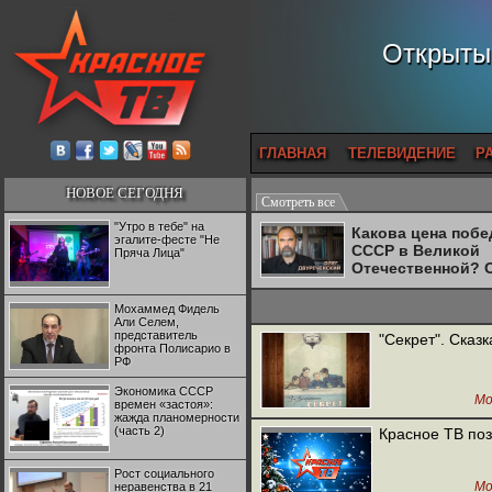
Открытый
ГЛАВНАЯ
ТЕЛЕВИДЕНИЕ
Р
НОВОЕ СЕГОДНЯ
Смотреть все
"Утро в тебе" на
Какова цена поб
эгалите-фесте "Не
СССР в Великой
Пряча Лица"
Отечественной? 
Двуреченский о
потерянной
Мохаммед Фидель
революционност
Али Селем,
представитель
"Cекрет". Сказк
фронта Полисарио в
РФ
Экономика СССР
Мо
времен «застоя»:
жажда планомерности
(часть 2)
Красное ТВ поз
Рост социального
Мо
неравенства в 21