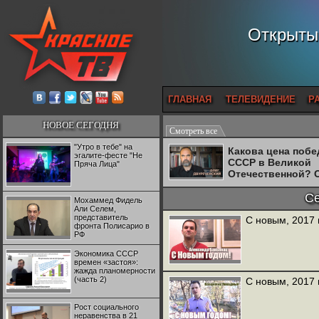
Открытый
ГЛАВНАЯ
ТЕЛЕВИДЕНИЕ
Р
НОВОЕ СЕГОДНЯ
Смотреть все
"Утро в тебе" на
Какова цена поб
эгалите-фесте "Не
СССР в Великой
Пряча Лица"
Отечественной? 
Двуреченский о
потерянной
С
Мохаммед Фидель
революционност
Али Селем,
представитель
С новым, 2017 
фронта Полисарио в
РФ
Экономика СССР
времен «застоя»:
жажда планомерности
(часть 2)
С новым, 2017
Рост социального
неравенства в 21