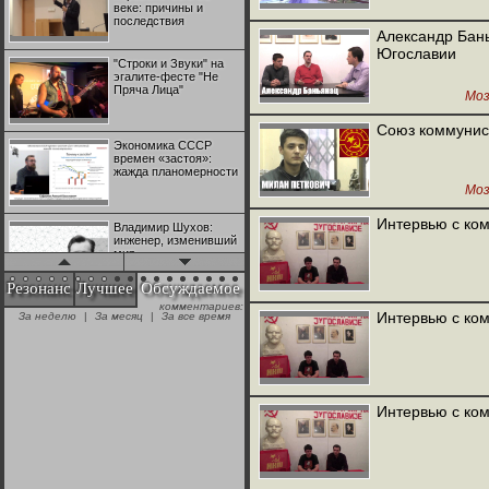
веке: причины и
последствия
Александр Бан
Югославии
"Строки и Звуки" на
эгалите-фесте "Не
Пряча Лица"
Моз
Союз коммунис
Экономика СССР
времен «застоя»:
жажда планомерности
Моз
Интервью с ком
Владимир Шухов:
инженер, изменивший
мир
Резонанс
Лучшее
Обсуждаемое
комментариев:
"Аркадий Коц" на
Интервью с ком
За неделю
|
За месяц
|
За все время
эгалите-фесте "Не
Пряча Лица"
Контрапункты
глобализации:
Интервью с ком
геополитэкономическ
ий анализ
100 лет Ноябрьской
революции в