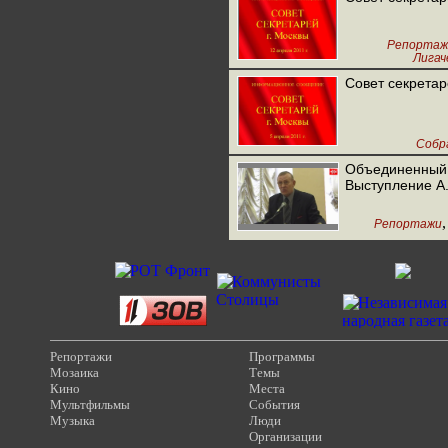
Репортаж
Лигаче
Совет секрета
Собр
Объединенный 
Выступление А
Репортажи
Репортажи
Программы
Мозаика
Темы
Кино
Места
Мультфильмы
События
Музыка
Люди
Организации