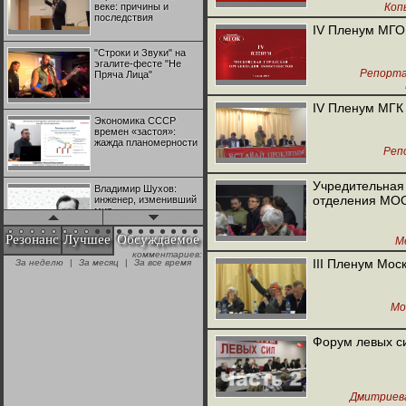
веке: причины и
Коп
последствия
IV Пленум МГО
"Строки и Звуки" на
эгалите-фесте "Не
Репорт
Пряча Лица"
М
IV Пленум МГК
Экономика СССР
времен «застоя»:
жажда планомерности
Реп
Учредительная
Владимир Шухов:
отделения МО
инженер, изменивший
мир
Резонанс
Лучшее
Обсуждаемое
М
комментариев:
"Аркадий Коц" на
III Пленум Мос
За неделю
|
За месяц
|
За все время
эгалите-фесте "Не
Пряча Лица"
Мо
Контрапункты
глобализации:
Форум левых си
геополитэкономическ
ий анализ
100 лет Ноябрьской
Дмитриев
революции в