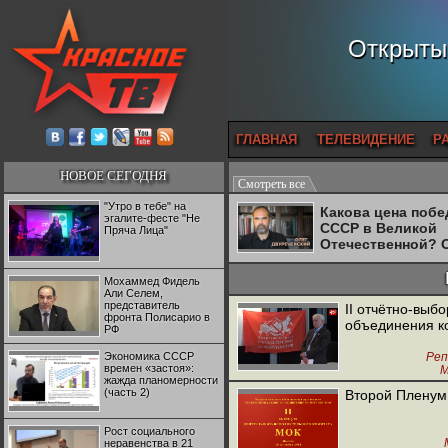
Открытый
ГЛАВНАЯ
ТЕЛЕВИДЕНИЕ
Р
НОВОЕ СЕГОДНЯ
Смотреть все
"Утро в тебе" на
Какова цена поб
эгалите-фесте "Не
СССР в Великой
Пряча Лица"
Отечественной? 
Двуреченский о
потерянной
Мохаммед Фидель
революционност
Али Селем,
представитель
II отчётно-вы
фронта Полисарио в
объединения к
РФ
Экономика СССР
Ре
времен «застоя»:
М
жажда планомерности
(часть 2)
Второй Пленум 
Рост социального
неравенства в 21