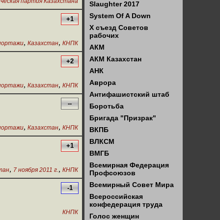
ческая партия Казахстана
Slaughter 2017
System Of A Down
+1
X съезд Советов
рабочих
,
,
портажи
Казахстан
КНПК
АКМ
АКМ Казахстан
+2
АНК
Аврора
,
,
портажи
Казахстан
КНПК
Антифашистский штаб
--
Боротьба
Бригада "Призрак"
,
,
портажи
Казахстан
КНПК
ВКПБ
ВЛКСМ
+1
ВМГБ
Всемирная Федерация
,
,
тан
7 ноября 2011 г.
КНПК
Профсоюзов
Всемирный Совет Мира
-1
Всероссийская
конфедерация труда
КНПК
Голос женщин