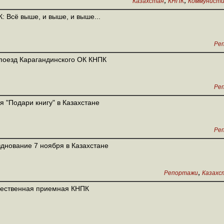
,
,
Казахстан
КНПК
Коммунисти
: Всё выше, и выше, и выше...
Ре
поезд Карагандинского ОК КНПК
Ре
я "Подари книгу" в Казахстане
Ре
днование 7 ноября в Казахстане
,
Репортажи
Казахс
ественная приемная КНПК