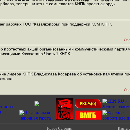
рбаева, теперь ни кто не сомневается КНПК проект ак орды
нг рабочих ТОО "Казалкопром" при поддержки КСМ КНПК
Ре
р протестных акций организованными коммунистическими партиям
низациями Казахстана.Часть 1 КНПК .
ие лидера КНПК Владислава Косарева об установке памятника пр
хстана
Ре
Новое Сегодня
Карта 