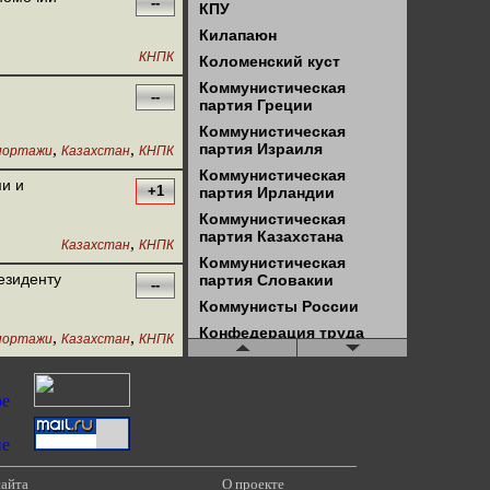
--
КПУ
Килапаюн
КНПК
Коломенский куст
Коммунистическая
--
партия Греции
Коммунистическая
,
,
партия Израиля
портажи
Казахстан
КНПК
Коммунистическая
и и
+1
партия Ирландии
Коммунистическая
партия Казахстана
,
Казахстан
КНПК
Коммунистическая
езиденту
партия Словакии
--
Коммунисты России
Конфедерация труда
,
,
портажи
Казахстан
КНПК
России (КТР)
Красное ТВ
Красное ТВ - Чита
Красный университет
ЛКСМ
Левая оппозиция
сайта
О проекте