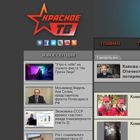
ГЛАВНАЯ
Т
НОВОЕ СЕГОДНЯ
Смотреть все
"Утро в тебе" на
Какова
эгалите-фесте "Не
Отечес
Пряча Лица"
потеря
Мохаммед Фидель
Али Селем,
представитель
Комм
фронта Полисарио в
РФ
Экономика СССР
времен «застоя»:
жажда планомерности
(часть 2)
Комм
Рост социального
неравенства в 21