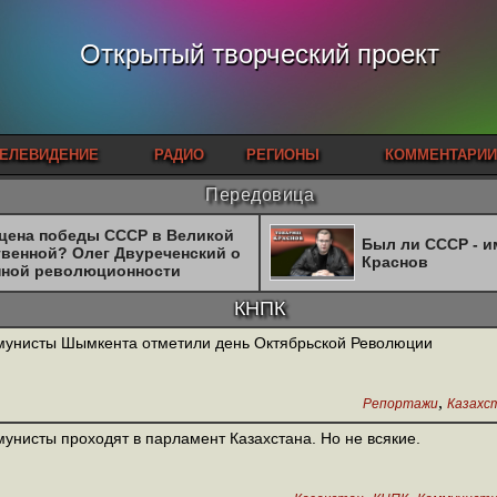
Открытый творческий проект
ЕЛЕВИДЕНИЕ
РАДИО
РЕГИОНЫ
КОММЕНТАРИИ
Передовица
 цена победы СССР в Великой
Был ли СССР - 
твенной? Олег Двуреченский о
Краснов
нной революционности
КНПК
унисты Шымкента отметили день Октябрьской Революции
,
Репортажи
Казахс
унисты проходят в парламент Казахстана. Но не всякие.