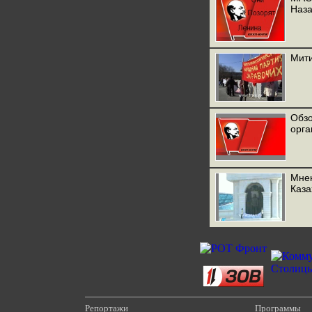
Наза
Мити
Обзо
орга
Мнен
Каза
Репортажи
Программы