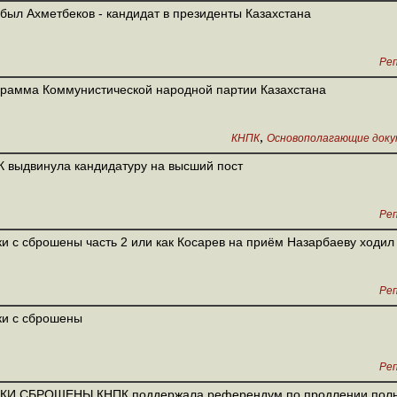
ыл Ахметбеков - кандидат в президенты Казахстана
Ре
рамма Коммунистической народной партии Казахстана
,
КНПК
Основополагающие доку
 выдвинула кандидатуру на высший пост
Ре
и с сброшены часть 2 или как Косарев на приём Назарбаеву ходил
Ре
и с сброшены
Ре
КИ СБРОШЕНЫ.КНПК поддержала референдум по продлении пол