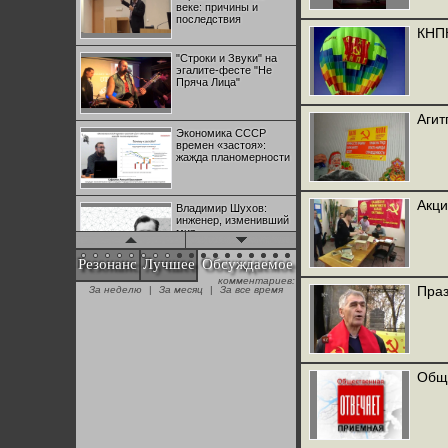
веке: причины и
последствия
КНПК
"Строки и Звуки" на
эгалите-фесте "Не
Пряча Лица"
Агит
Экономика СССР
времен «застоя»:
жажда планомерности
Акци
Владимир Шухов:
инженер, изменивший
мир
Резонанс
Лучшее
Обсуждаемое
комментариев:
"Аркадий Коц" на
Праз
За неделю
|
За месяц
|
За все время
эгалите-фесте "Не
Пряча Лица"
Контрапункты
глобализации:
Общ
геополитэкономическ
ий анализ
100 лет Ноябрьской
революции в