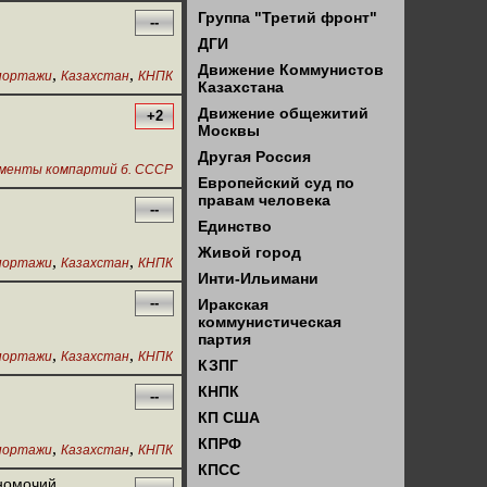
Группа "Третий фронт"
--
ДГИ
Движение Коммунистов
,
,
портажи
Казахстан
КНПК
Казахстана
Движение общежитий
+2
Москвы
Другая Россия
менты компартий б. СССР
Европейский суд по
правам человека
--
Единство
Живой город
,
,
портажи
Казахстан
КНПК
Инти-Ильимани
--
Иракская
коммунистическая
партия
,
,
портажи
Казахстан
КНПК
КЗПГ
КНПК
--
КП США
КПРФ
,
,
портажи
Казахстан
КНПК
КПСС
номочий