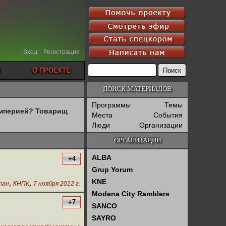
Вход
Регистрация
О ПРОЕКТЕ
ПОИСК МАТЕРИАЛОВ
Программы
Темы
империей? Товарищ
Места
События
Люди
Организации
ОРГАНИЗАЦИИ
ALBA
+4
Grup Yorum
KNE
,
,
тан
КНПК
7 ноября 2012 г.
Modena City Ramblers
+7
SANCO
SAYRO