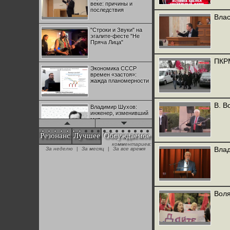
веке: причины и
последствия
Влас
"Строки и Звуки" на
эгалите-фесте "Не
Пряча Лица"
ПКРМ
Экономика СССР
времен «застоя»:
жажда планомерности
В. В
Владимир Шухов:
инженер, изменивший
мир
Резонанс
Лучшее
Обсуждаемое
комментариев:
"Аркадий Коц" на
Влад
За неделю
|
За месяц
|
За все время
эгалите-фесте "Не
Пряча Лица"
Контрапункты
глобализации:
Воля
геополитэкономическ
ий анализ
100 лет Ноябрьской
революции в