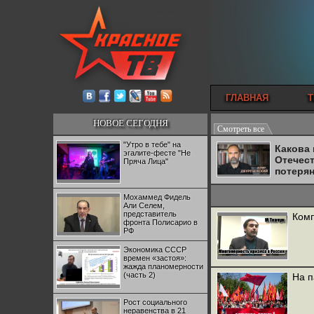
ГЛАВНАЯ
Т
НОВОЕ СЕГОДНЯ
Смотреть все
"Утро в тебе" на
Какова
эгалите-фесте "Не
Отечес
Пряча Лица"
потеря
Мохаммед Фидель
Али Селем,
представитель
Комп
фронта Полисарио в
РФ
Экономика СССР
времен «застоя»:
жажда планомерности
(часть 2)
На п
Рост социального
неравенства в 21