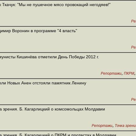
 Ткачук: "Мы не пушечное мясо провокаций негодяев!"
Ре
имир Воронин в программе "4 власть"
Ре
унисты Кишинёва отметили День Победы 2012 г.
,
Репортажи
ПКРМ
ли Новых Анен отстояли памятник Ленину
Ре
а зрения. Б. Кагарлицкий о комсомольцах Молдавии
,
Репортажи
Точка зрени
а зрения. Б. Кагарлицкий о ПКРМ и протестах в Молдавии