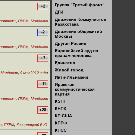
Группа "Третий фронт"
+2
ДГИ
Движение Коммунистов
,
,
портажи
ПКРМ
Молдавия
Казахстана
Движение общежитий
-2
Москвы
Другая Россия
,
,
портажи
ПКРМ
Молдавия
Европейский суд по
правам человека
+3
Единство
Живой город
,
,
Молдавия
9 мая 2012 года
Инти-Ильимани
+11
Иракская
коммунистическая
партия
,
,
портажи
ПКРМ
Молдавия
КЗПГ
КНПК
+28
КП США
КПРФ
,
,
я
ПКРМ
Кагарлицкий Б.Ю.
КПСС