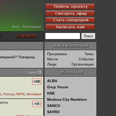
Вход
Регистрация
О ПРОЕКТЕ
ПОИСК МАТЕРИАЛОВ
Программы
Темы
империей? Товарищ
Места
События
Люди
Организации
ОРГАНИЗАЦИИ
1 из 3
ALBA
+10
Grup Yorum
KNE
,
,
,
д
Россия
ПКРМ
Молдавия
Modena City Ramblers
листы
+3
SANCO
SAYRO