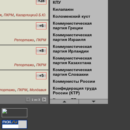
+28
КПУ
Килапаюн
,
,
я
ПКРМ
Кагарлицкий Б.Ю.
Коломенский куст
Коммунистическая
+6
партия Греции
Коммунистическая
,
партия Израиля
Репортажи
ПКРМ
Коммунистическая
+8
партия Ирландии
Коммунистическая
партия Казахстана
,
Репортажи
ПКРМ
Коммунистическая
партия Словакии
+5
Коммунисты России
Конфедерация труда
,
,
портажи
ПКРМ
Молдавия
России (КТР)
Красное ТВ
1 из 3
Красное ТВ - Чита
Красный университет
ЛКСМ
Левая оппозиция