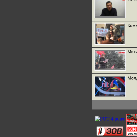
Комм
Мити
Молд