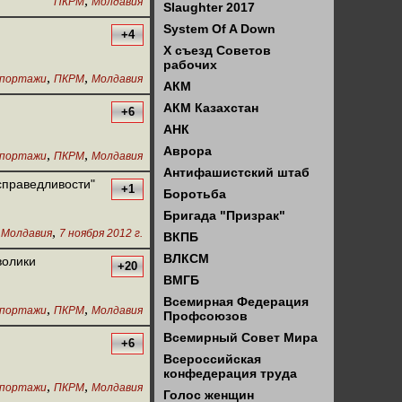
,
ПКРМ
Молдавия
Slaughter 2017
System Of A Down
+4
X съезд Советов
рабочих
,
,
портажи
ПКРМ
Молдавия
АКМ
АКМ Казахстан
+6
АНК
Аврора
,
,
портажи
ПКРМ
Молдавия
Антифашистский штаб
справедливости"
+1
Боротьба
Бригада "Призрак"
,
,
Молдавия
7 ноября 2012 г.
ВКПБ
ВЛКСМ
волики
+20
ВМГБ
Всемирная Федерация
,
,
портажи
ПКРМ
Молдавия
Профсоюзов
Всемирный Совет Мира
+6
Всероссийская
конфедерация труда
,
,
портажи
ПКРМ
Молдавия
Голос женщин