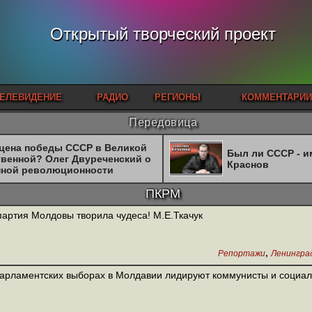
Открытый творческий проект
ЕЛЕВИДЕНИЕ
РАДИО
РЕГИОНЫ
КОММЕНТАРИИ
Передовица
 цена победы СССР в Великой
Был ли СССР - 
твенной? Олег Двуреченский о
Краснов
нной революционности
ПКРМ
артия Молдовы творила чудеса! М.Е.Ткачук
,
Репортажи
Ленингра
арламентских выборах в Молдавии лидируют коммунисты и социа