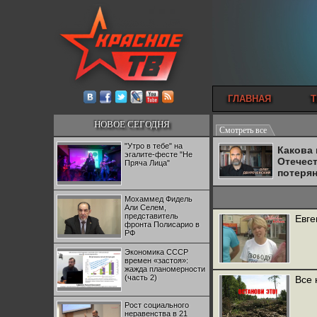
ГЛАВНАЯ
Т
НОВОЕ СЕГОДНЯ
Смотреть все
"Утро в тебе" на
Какова
эгалите-фесте "Не
Отечес
Пряча Лица"
потеря
Мохаммед Фидель
Али Селем,
представитель
Евге
фронта Полисарио в
РФ
Экономика СССР
времен «застоя»:
жажда планомерности
(часть 2)
Все 
Рост социального
неравенства в 21