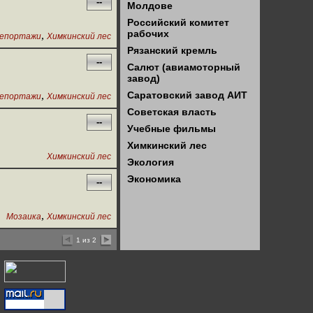
--
Молдове
Российский комитет
рабочих
,
епортажи
Химкинский лес
Рязанский кремль
--
Салют (авиамоторный
завод)
,
Саратовский завод АИТ
епортажи
Химкинский лес
Советская власть
--
Учебные фильмы
Химкинский лес
Химкинский лес
Экология
Экономика
--
,
Мозаика
Химкинский лес
1 из 2