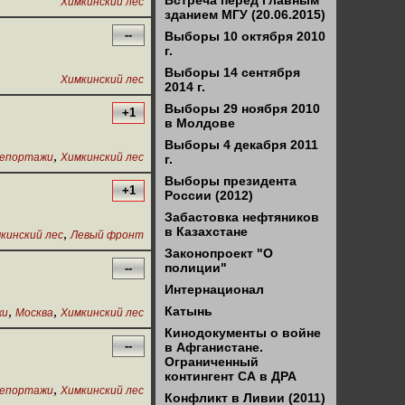
Встреча перед Главным
Химкинский лес
зданием МГУ (20.06.2015)
--
Выборы 10 октября 2010
г.
Выборы 14 сентября
Химкинский лес
2014 г.
Выборы 29 ноября 2010
+1
в Молдове
Выборы 4 декабря 2011
,
епортажи
Химкинский лес
г.
Выборы президента
+1
России (2012)
Забастовка нефтяников
в Казахстане
,
кинский лес
Левый фронт
Законопроект "О
полиции"
--
Интернационал
,
,
Катынь
жи
Москва
Химкинский лес
Кинодокументы о войне
--
в Афганистане.
Ограниченный
контингент СА в ДРА
,
епортажи
Химкинский лес
Конфликт в Ливии (2011)