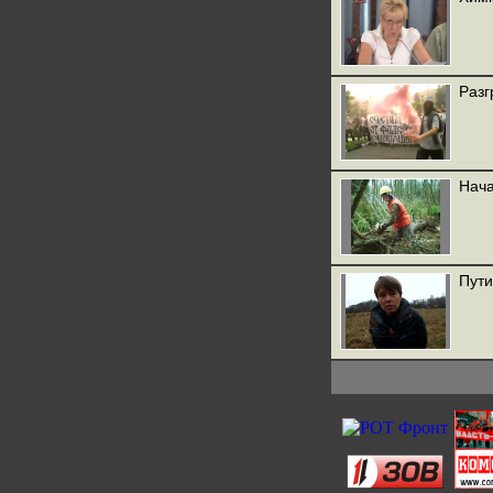
Разг
Нача
Пути