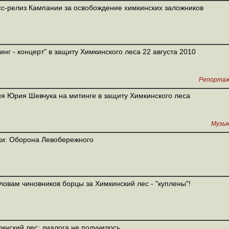
с-релиз Кампании за освобождение химкинских заложников
инг - концерт" в защиту Химкинского леса 22 августа 2010
Репорта
я Юрия Шевчука на митинге в защиту Химкинского леса
Музы
и: Оборона Левобережного
ловам чиновников борцы за Химкинский лес - "куплены"!
инский лес: диалога не получилось