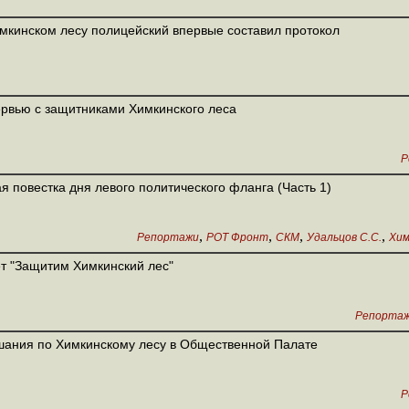
мкинском лесу полицейский впервые составил протокол
рвью с защитниками Химкинского леса
Р
я повестка дня левого политического фланга (Часть 1)
,
,
,
,
Репортажи
РОТ Фронт
СКМ
Удальцов С.С.
Хим
т "Защитим Химкинский лес"
Репорта
ания по Химкинскому лесу в Общественной Палате
Р