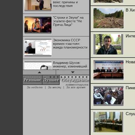
веке: причины и
последствия
В Хи
"Строки и Звуки" на
эгалите-фесте "Не
Пряча Лица"
Инте
Экономика СССР
времен «застоя»:
жажда планомерности
Нова
Владимир Шухов:
инженер, изменивший
мир
Резонанс
Лучшее
Обсуждаемое
комментариев:
"Аркадий Коц" на
Пике
За неделю
|
За месяц
|
За все время
эгалите-фесте "Не
Пряча Лица"
Контрапункты
глобализации:
Слуш
геополитэкономическ
ий анализ
100 лет Ноябрьской
революции в