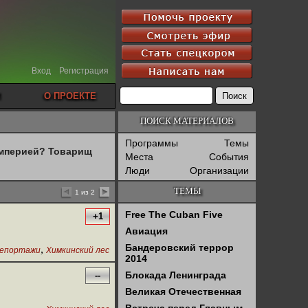
Вход
Регистрация
О ПРОЕКТЕ
ПОИСК МАТЕРИАЛОВ
Программы
Темы
империей? Товарищ
Места
События
Люди
Организации
ТЕМЫ
1 из 2
Free The Cuban Five
+1
Авиация
Бандеровский террор
,
епортажи
Химкинский лес
2014
Блокада Ленинграда
--
Великая Отечественная