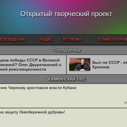
Открытый творческий проект
ЕЛЕВИДЕНИЕ
РАДИО
РЕГИОНЫ
КОММЕНТАРИИ
Передовица
 цена победы СССР в Великой
Был ли СССР - 
твенной? Олег Двуреченский о
Краснов
нной революционности
Химкинский лес
нию Чирикову арестовали власти Кубани
Р
на защиту Левобережной дубравы!