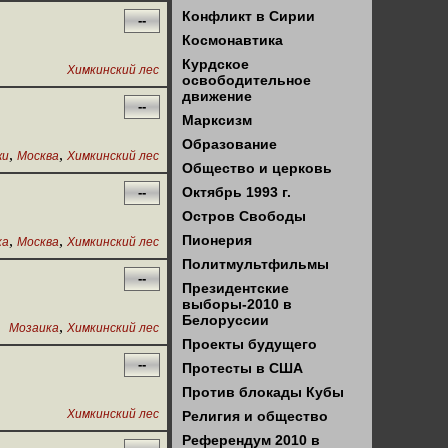
Конфликт в Сирии
--
Космонавтика
Курдское
Химкинский лес
освободительное
движение
--
Марксизм
Образование
,
,
жи
Москва
Химкинский лес
Общество и церковь
Октябрь 1993 г.
--
Остров Свободы
,
,
Пионерия
ка
Москва
Химкинский лес
Политмультфильмы
--
Президентские
выборы-2010 в
Белоруссии
,
Мозаика
Химкинский лес
Проекты будущего
--
Протесты в США
Против блокады Кубы
Химкинский лес
Религия и общество
Референдум 2010 в