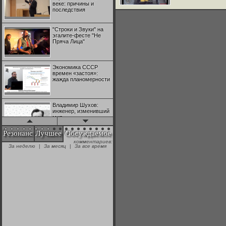
веке: причины и
последствия
"Строки и Звуки" на
эгалите-фесте "Не
Пряча Лица"
Экономика СССР
времен «застоя»:
жажда планомерности
Владимир Шухов:
инженер, изменивший
мир
Резонанс
Лучшее
Обсуждаемое
комментариев:
"Аркадий Коц" на
За неделю
|
За месяц
|
За все время
эгалите-фесте "Не
Пряча Лица"
Контрапункты
глобализации:
геополитэкономическ
ий анализ
100 лет Ноябрьской
революции в