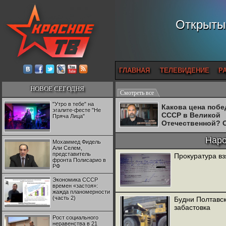
Открытый
ГЛАВНАЯ
ТЕЛЕВИДЕНИЕ
Р
НОВОЕ СЕГОДНЯ
Смотреть все
"Утро в тебе" на
Какова цена поб
эгалите-фесте "Не
СССР в Великой
Пряча Лица"
Отечественной? 
Двуреченский о
потерянной
Наро
Мохаммед Фидель
революционност
Али Селем,
представитель
Прокуратура вз
фронта Полисарио в
РФ
Экономика СССР
времен «застоя»:
жажда планомерности
(часть 2)
Будни Полтавск
забастовка
Рост социального
неравенства в 21