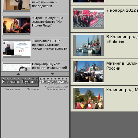
веке: причины и
последствия
7 ноября 2012 
"Строки и Звуки" на
эгалите-фесте "Не
Пряча Лица"
В Калининград
Экономика СССР
«Polaris»
времен «застоя»:
жажда планомерности
Митинг в Кали
Владимир Шухов:
России
инженер, изменивший
мир
Резонанс
Лучшее
Обсуждаемое
комментариев:
"Аркадий Коц" на
Калининград: М
За неделю
|
За месяц
|
За все время
эгалите-фесте "Не
Пряча Лица"
Контрапункты
глобализации:
геополитэкономическ
ий анализ
100 лет Ноябрьской
революции в