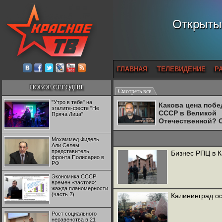
Открытый
ГЛАВНАЯ
ТЕЛЕВИДЕНИЕ
Р
НОВОЕ СЕГОДНЯ
Смотреть все
"Утро в тебе" на
Какова цена поб
эгалите-фесте "Не
СССР в Великой
Пряча Лица"
Отечественной? 
Двуреченский о
потерянной
Мохаммед Фидель
революционност
Али Селем,
представитель
Бизнес РПЦ в 
фронта Полисарио в
РФ
Экономика СССР
времен «застоя»:
жажда планомерности
(часть 2)
Калининград ос
Рост социального
неравенства в 21