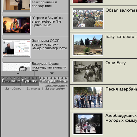
веке: причины и
последствия
Обвал валюты 
"Строки и Звуки" на
эгалите-фесте "Не
Пряча Лица"
Баку, которого 
Экономика СССР
времен «застоя»:
жажда планомерности
Огни Баку
Владимир Шухов:
инженер, изменивший
мир
Резонанс
Лучшее
Обсуждаемое
комментариев:
"Аркадий Коц" на
Песня азербай
За неделю
|
За месяц
|
За все время
эгалите-фесте "Не
Пряча Лица"
Контрапункты
глобализации:
Азербайджанск
геополитэкономическ
молодых комму
ий анализ
100 лет Ноябрьской
революции в