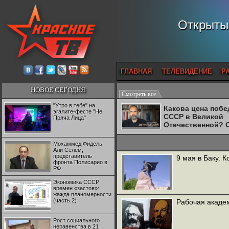
Открытый
ГЛАВНАЯ
ТЕЛЕВИДЕНИЕ
Р
НОВОЕ СЕГОДНЯ
Смотреть все
"Утро в тебе" на
Какова цена поб
эгалите-фесте "Не
СССР в Великой
Пряча Лица"
Отечественной? 
Двуреченский о
потерянной
Мохаммед Фидель
революционност
Али Селем,
представитель
9 мая в Баку. 
фронта Полисарио в
РФ
Экономика СССР
времен «застоя»:
жажда планомерности
(часть 2)
Рабочая академ
Рост социального
неравенства в 21