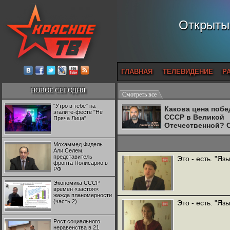
Открытый
ГЛАВНАЯ
ТЕЛЕВИДЕНИЕ
Р
НОВОЕ СЕГОДНЯ
Смотреть все
"Утро в тебе" на
Какова цена поб
эгалите-фесте "Не
СССР в Великой
Пряча Лица"
Отечественной? 
Двуреченский о
потерянной
Мохаммед Фидель
революционност
Али Селем,
представитель
Это - есть. "Яз
фронта Полисарио в
РФ
Экономика СССР
времен «застоя»:
жажда планомерности
(часть 2)
Это - есть. "Яз
Рост социального
неравенства в 21