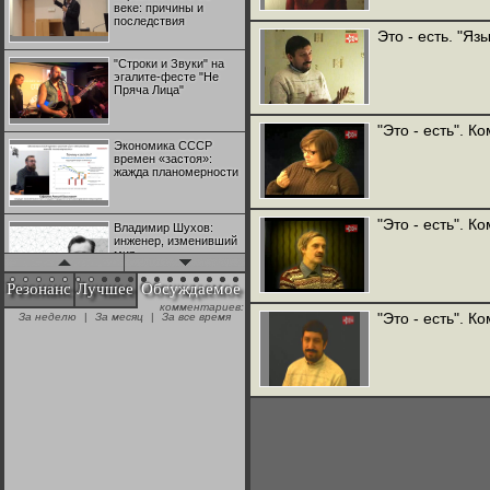
веке: причины и
последствия
Это - есть. "Яз
"Строки и Звуки" на
эгалите-фесте "Не
Пряча Лица"
"Это - есть". К
Экономика СССР
времен «застоя»:
жажда планомерности
"Это - есть". К
Владимир Шухов:
инженер, изменивший
мир
Резонанс
Лучшее
Обсуждаемое
комментариев:
"Аркадий Коц" на
"Это - есть". К
За неделю
|
За месяц
|
За все время
эгалите-фесте "Не
Пряча Лица"
Контрапункты
глобализации:
геополитэкономическ
ий анализ
100 лет Ноябрьской
революции в