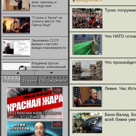
веке: причины и
последствия
Тунис погружае
"Строки и Звуки" на
эгалите-фесте "Не
Пряча Лица"
Что НАТО готов
Экономика СССР
времен «застоя»:
жажда планомерности
Что произойдет
Владимир Шухов:
инженер, изменивший
мир
Резонанс
Лучшее
Обсуждаемое
"Аркадий Коц" на
Ливия. Час Ист
эгалите-фесте "Не
+28
Пряча Лица"
Контрапункты
глобализации:
№1 | Красная жара | Попов vs
№1 | Красная жара | Попов vs
Бани-Валид. Б
геополитэкономическ
Биец
Биец
всей Ливии уже
ий анализ
+25
100 лет Ноябрьской
революции в