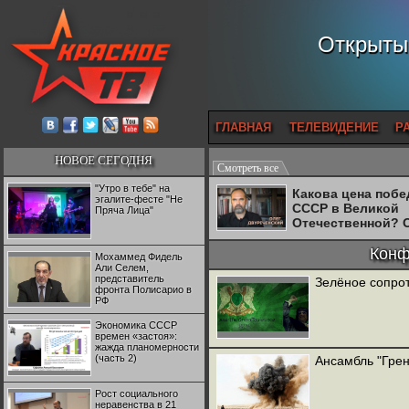
Открытый
ГЛАВНАЯ
ТЕЛЕВИДЕНИЕ
Р
НОВОЕ СЕГОДНЯ
Смотреть все
"Утро в тебе" на
Какова цена поб
эгалите-фесте "Не
СССР в Великой
Пряча Лица"
Отечественной? 
Двуреченский о
потерянной
Конф
Мохаммед Фидель
революционност
Али Селем,
представитель
Зелёное сопрот
фронта Полисарио в
РФ
Экономика СССР
времен «застоя»:
жажда планомерности
(часть 2)
Ансамбль "Грен
Рост социального
неравенства в 21