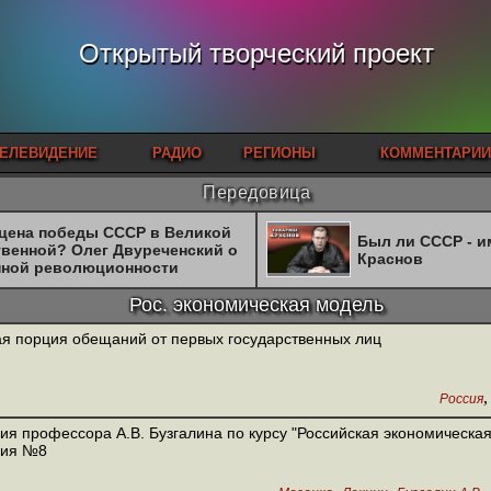
Открытый творческий проект
ЕЛЕВИДЕНИЕ
РАДИО
РЕГИОНЫ
КОММЕНТАРИИ
Передовица
 цена победы СССР в Великой
Был ли СССР - 
твенной? Олег Двуреченский о
Краснов
нной революционности
Рос. экономическая модель
я порция обещаний от первых государственных лиц
Россия
ия профессора А.В. Бузгалина по курсу "Российская экономическая
ция №8