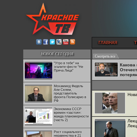
ГЛАВНАЯ
Т
НОВОЕ СЕГОДНЯ
Смотреть все
"Утро в тебе" на
Какова
эгалите-фесте "Не
Отечес
Пряча Лица"
потеря
Мохаммед Фидель
Али Селем,
представитель
Нова
фронта Полисарио в
РФ
Экономика СССР
времен «застоя»:
жажда планомерности
(часть 2)
Лекц
Лек
Рост социального
неравенства в 21