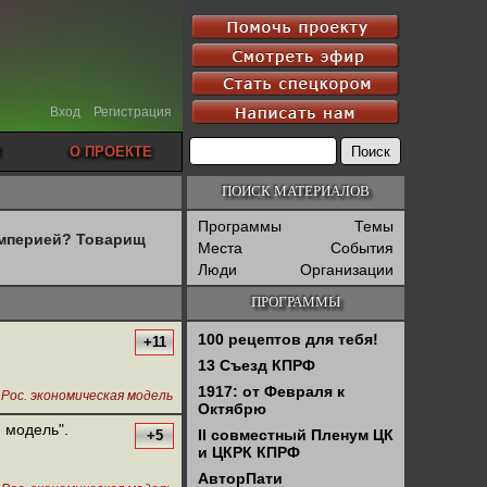
Вход
Регистрация
О ПРОЕКТЕ
ПОИСК МАТЕРИАЛОВ
Программы
Темы
империей? Товарищ
Места
События
Люди
Организации
ПРОГРАММЫ
100 рецептов для тебя!
+11
13 Съезд КПРФ
1917: от Февраля к
,
Рос. экономическая модель
Октябрю
 модель".
II совместный Пленум ЦК
+5
и ЦКРК КПРФ
АвторПати