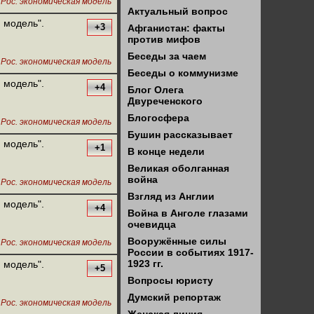
,
Рос. экономическая модель
Актуальный вопрос
 модель".
+3
Афганистан: факты
против мифов
Беседы за чаем
,
Рос. экономическая модель
Беседы о коммунизме
 модель".
+4
Блог Олега
Двуреченского
Блогосфера
,
Рос. экономическая модель
Бушин рассказывает
 модель".
+1
В конце недели
Великая оболганная
война
,
Рос. экономическая модель
Взгляд из Англии
 модель".
+4
Война в Анголе глазами
очевидца
,
Вооружённые силы
Рос. экономическая модель
России в событиях 1917-
1923 гг.
 модель".
+5
Вопросы юристу
Думский репортаж
,
Рос. экономическая модель