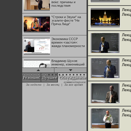
веке: причины и
последствия
Лекц
Лек
"Строки и Звуки" на
эгалите-фесте "Не
Пряча Лица"
Лекц
Экономика СССР
Лек
времен «застоя»:
жажда планомерности
Лекц
Владимир Шухов:
Лек
инженер, изменивший
мир
Резонанс
Лучшее
Обсуждаемое
комментариев:
"Аркадий Коц" на
Лекц
За неделю
|
За месяц
|
За все время
эгалите-фесте "Не
Лек
Пряча Лица"
Контрапункты
глобализации:
Лекц
геополитэкономическ
Лек
ий анализ
100 лет Ноябрьской
революции в