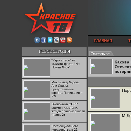
ГЛАВНАЯ
Т
НОВОЕ СЕГОДНЯ
Смотреть все
"Утро в тебе" на
Какова
эгалите-фесте "Не
Отечес
Пряча Лица"
потеря
Мохаммед Фидель
Али Селем,
представитель
Перс
фронта Полисарио в
РФ
Экономика СССР
времен «застоя»:
жажда планомерности
(часть 2)
М.Де
Рост социального
неравенства в 21