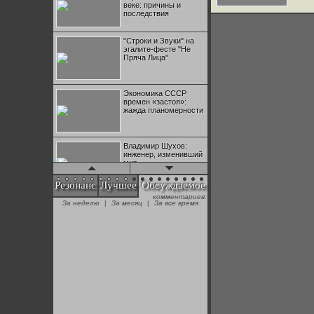
веке: причины и
последствия
"Строки и Звуки" на
эгалите-фесте "Не
Пряча Лица"
Экономика СССР
времен «застоя»:
жажда планомерности
Владимир Шухов:
инженер, изменивший
мир
Резонанс
Лучшее
Обсуждаемое
комментариев:
"Аркадий Коц" на
За неделю
|
За месяц
|
За все время
эгалите-фесте "Не
Пряча Лица"
Контрапункты
глобализации:
геополитэкономическ
ий анализ
100 лет Ноябрьской
революции в