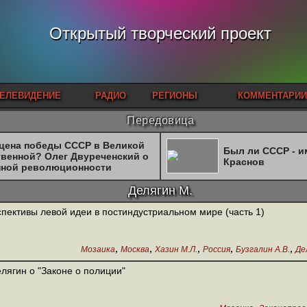
Открытый творческий проект
ЕЛЕВИДЕНИЕ
РАДИО
РЕГИОНЫ
КОММЕНТАРИИ
Передовица
 цена победы СССР в Великой
Был ли СССР - 
твенной? Олег Двуреченский о
Краснов
нной революционности
Делягин М.
пективы левой идеи в постиндустриальном мире (часть 1)
,
,
,
,
,
Мозаика
Москва
Хазин М.Л.
Россия
Бузгалин А.В.
Де
лягин о "Законе о полиции"