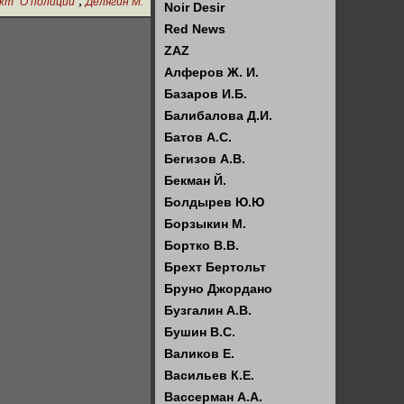
,
кт "О полиции"
Делягин М.
Noir Desir
Red News
ZAZ
Алферов Ж. И.
Базаров И.Б.
Балибалова Д.И.
Батов А.С.
Бегизов А.В.
Бекман Й.
Болдырев Ю.Ю
Борзыкин М.
Бортко В.В.
Брехт Бертольт
Бруно Джордано
Бузгалин А.В.
Бушин В.С.
Валиков Е.
Васильев К.Е.
Вассерман А.А.