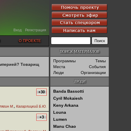
Вход
Регистрация
О ПРОЕКТЕ
ПОИСК МАТЕРИАЛОВ
Программы
Темы
империей? Товарищ
Места
События
Люди
Организации
ЛЮДИ
Banda Bassotti
+30
Cyril Mokaiesh
Keny Arkana
,
лягин М.
Кагарлицкий Б.Ю.
Louna
+3
Lumen
Manu Chao