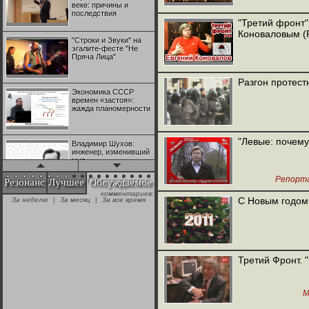
веке: причины и
последствия
"Третий фронт"
Коноваловым 
"Строки и Звуки" на
эгалите-фесте "Не
Пряча Лица"
Разгон протест
Экономика СССР
времен «застоя»:
жажда планомерности
"Левые: почем
Владимир Шухов:
инженер, изменивший
мир
Репорт
Резонанс
Лучшее
Обсуждаемое
комментариев:
"Аркадий Коц" на
С Новым годом
За неделю
|
За месяц
|
За все время
эгалите-фесте "Не
Пряча Лица"
Контрапункты
глобализации:
Третий Фронт. 
геополитэкономическ
ий анализ
М
100 лет Ноябрьской
революции в