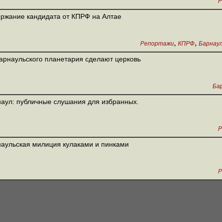
Р
ржание кандидата от КПРФ на Алтае
,
,
Репортажи
КПРФ
Барнау
арнаульского планетария сделают церковь
Ба
аул: публичные слушания для избранных.
Р
аульская милиция кулаками и пинками
Р