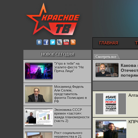
ГЛАВНАЯ
Т
НОВОЕ СЕГОДНЯ
Смотреть все
"Утро в тебе" на
Какова
эгалите-фесте "Не
Отечес
Пряча Лица"
потеря
Мохаммед Фидель
Али Селем,
представитель
Алта
фронта Полисарио в
РФ
Экономика СССР
времен «застоя»:
жажда планомерности
(часть 2)
КПРФ
Рост социального
неравенства в 21