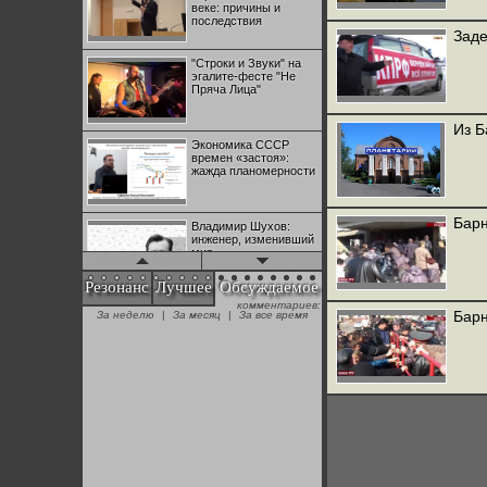
веке: причины и
последствия
Заде
"Строки и Звуки" на
эгалите-фесте "Не
Пряча Лица"
Из Б
Экономика СССР
времен «застоя»:
жажда планомерности
Барн
Владимир Шухов:
инженер, изменивший
мир
Резонанс
Лучшее
Обсуждаемое
комментариев:
"Аркадий Коц" на
Барн
За неделю
|
За месяц
|
За все время
эгалите-фесте "Не
Пряча Лица"
Контрапункты
глобализации:
геополитэкономическ
ий анализ
100 лет Ноябрьской
революции в