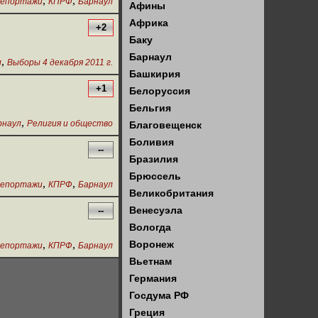
,
,
епортажи
КПРФ
Барнаул
Афины
Африка
+2
Баку
Барнаул
,
л
Выборы 4 декабря 2011 г.
Башкирия
+1
Белоруссия
Бельгия
,
рнаул
Религия и общество
Благовещенск
Боливия
--
Бразилия
Брюссель
,
,
епортажи
КПРФ
Барнаул
Великобритания
Венесуэла
--
Вологда
,
,
Воронеж
епортажи
КПРФ
Барнаул
Вьетнам
Германия
Госдума РФ
Греция