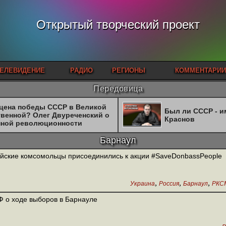
Открытый творческий проект
ЕЛЕВИДЕНИЕ
РАДИО
РЕГИОНЫ
КОММЕНТАРИИ
Передовица
 цена победы СССР в Великой
Был ли СССР - 
твенной? Олег Двуреченский о
Краснов
нной революционности
Барнаул
йские комсомольцы присоединились к акции #SaveDonbassPeople
,
,
,
Украина
Россия
Барнаул
РКС
 о ходе выборов в Барнауле