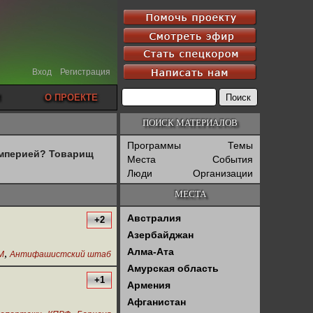
Вход
Регистрация
О ПРОЕКТЕ
ПОИСК МАТЕРИАЛОВ
Программы
Темы
империей? Товарищ
Места
События
Люди
Организации
МЕСТА
Австралия
+2
Азербайджан
Алма-Ата
,
М
Антифашистский штаб
Амурская область
+1
Армения
Афганистан