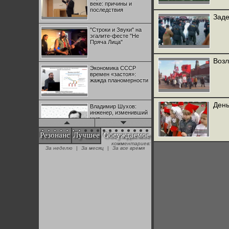
веке: причины и
последствия
Заде
"Строки и Звуки" на
эгалите-фесте "Не
Пряча Лица"
Возл
Экономика СССР
времен «застоя»:
жажда планомерности
День
Владимир Шухов:
инженер, изменивший
мир
Резонанс
Лучшее
Обсуждаемое
комментариев:
"Аркадий Коц" на
За неделю
|
За месяц
|
За все время
эгалите-фесте "Не
Пряча Лица"
Контрапункты
глобализации:
геополитэкономическ
ий анализ
100 лет Ноябрьской
революции в