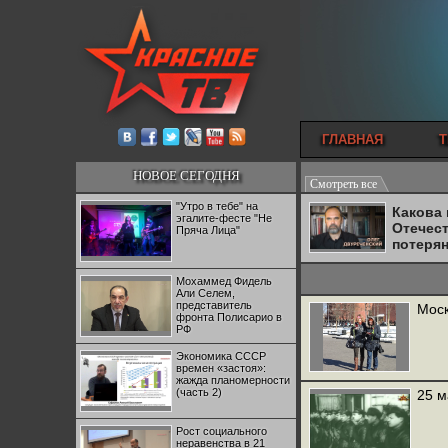
ГЛАВНАЯ
Т
НОВОЕ СЕГОДНЯ
Смотреть все
"Утро в тебе" на
Какова
эгалите-фесте "Не
Отечес
Пряча Лица"
потеря
Мохаммед Фидель
Али Селем,
представитель
Моск
фронта Полисарио в
РФ
Экономика СССР
времен «застоя»:
жажда планомерности
(часть 2)
25 м
Рост социального
неравенства в 21