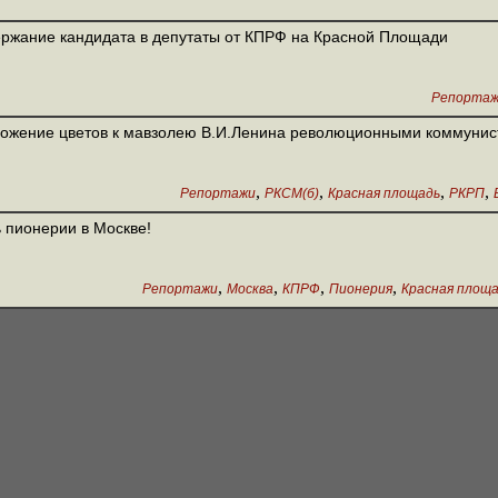
ржание кандидата в депутаты от КПРФ на Красной Площади
Репорта
ожение цветов к мавзолею В.И.Ленина революционными коммуни
,
,
,
,
Репортажи
РКСМ(б)
Красная площадь
РКРП
 пионерии в Москве!
,
,
,
,
Репортажи
Москва
КПРФ
Пионерия
Красная площ