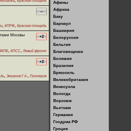
,
Мозаика
Красная площадь
Афины
Африка
--
Баку
Барнаул
,
,
жи
КПРФ
Красная площадь
Башкирия
стами Москвы
+2
Белоруссия
Бельгия
,
,
ВКПБ
КПСС
Левый фронт
Благовещенск
Боливия
+2
Бразилия
Брюссель
,
,
адь
Зюганов Г.А.
Пионерия
Великобритания
Венесуэла
Вологда
Воронеж
Вьетнам
Германия
Госдума РФ
Греция