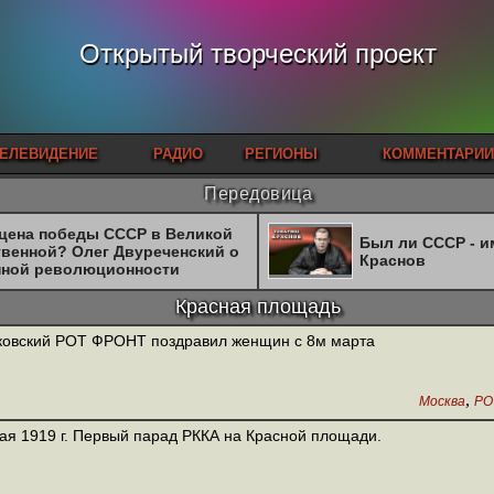
Открытый творческий проект
ЕЛЕВИДЕНИЕ
РАДИО
РЕГИОНЫ
КОММЕНТАРИИ
Передовица
 цена победы СССР в Великой
Был ли СССР - 
твенной? Олег Двуреченский о
Краснов
нной революционности
Красная площадь
овский РОТ ФРОНТ поздравил женщин с 8м марта
,
Москва
РО
ая 1919 г. Первый парад РККА на Красной площади.