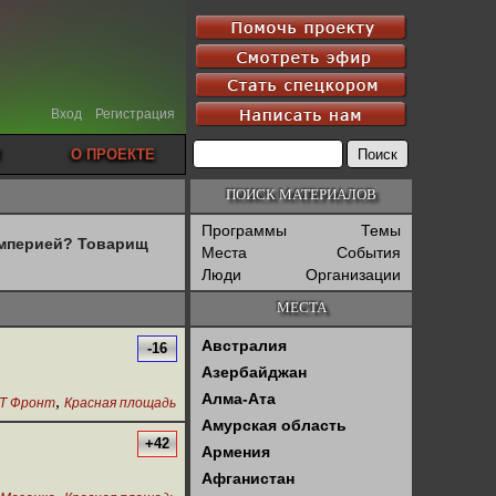
Вход
Регистрация
О ПРОЕКТЕ
ПОИСК МАТЕРИАЛОВ
Программы
Темы
империей? Товарищ
Места
События
Люди
Организации
МЕСТА
Австралия
-16
Азербайджан
Алма-Ата
,
Т Фронт
Красная площадь
Амурская область
+42
Армения
Афганистан