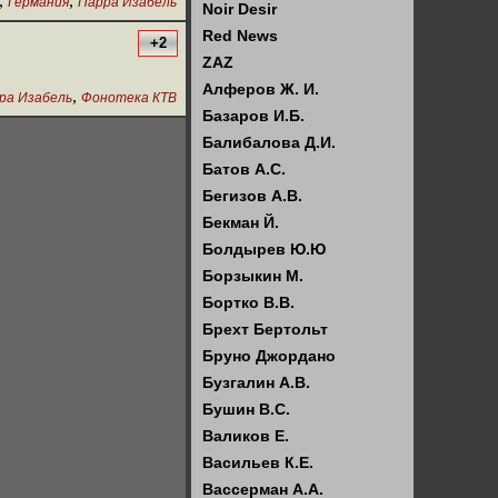
,
,
Германия
Парра Изабель
Noir Desir
Red News
+2
ZAZ
Алферов Ж. И.
,
ра Изабель
Фонотека КТВ
Базаров И.Б.
Балибалова Д.И.
Батов А.С.
Бегизов А.В.
Бекман Й.
Болдырев Ю.Ю
Борзыкин М.
Бортко В.В.
Брехт Бертольт
Бруно Джордано
Бузгалин А.В.
Бушин В.С.
Валиков Е.
Васильев К.Е.
Вассерман А.А.