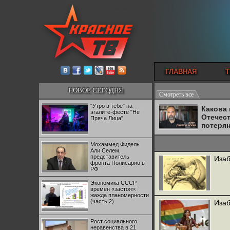
ГЛАВНАЯ
Т
НОВОЕ СЕГОДНЯ
Смотреть все
"Утро в тебе" на
Какова
эгалите-фесте "Не
Отечес
Пряча Лица"
потеря
Мохаммед Фидель
Али Селем,
представитель
Изаб
фронта Полисарио в
РФ
Экономика СССР
времен «застоя»:
жажда планомерности
(часть 2)
Изаб
Рост социального
неравенства в 21