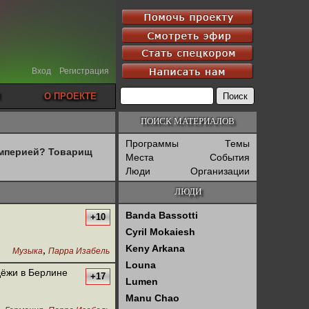
Вход
Регистрация
О ПРОЕКТЕ
ПОИСК МАТЕРИАЛОВ
Программы
Темы
империей? Товарищ
Места
События
Люди
Организации
ЛЮДИ
Banda Bassotti
+10
Cyril Mokaiesh
Keny Arkana
,
Музыка
Парра Изабель
Louna
дёжи в Берлине
+17
Lumen
Manu Chao