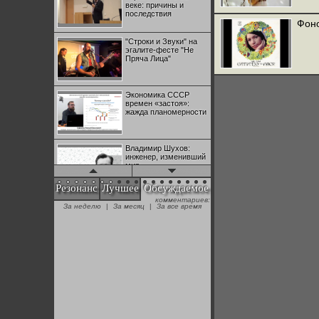
веке: причины и
последствия
Фоно
"Строки и Звуки" на
эгалите-фесте "Не
Пряча Лица"
Экономика СССР
времен «застоя»:
жажда планомерности
Владимир Шухов:
инженер, изменивший
мир
Резонанс
Лучшее
Обсуждаемое
комментариев:
"Аркадий Коц" на
За неделю
|
За месяц
|
За все время
эгалите-фесте "Не
Пряча Лица"
Контрапункты
глобализации:
геополитэкономическ
ий анализ
100 лет Ноябрьской
революции в