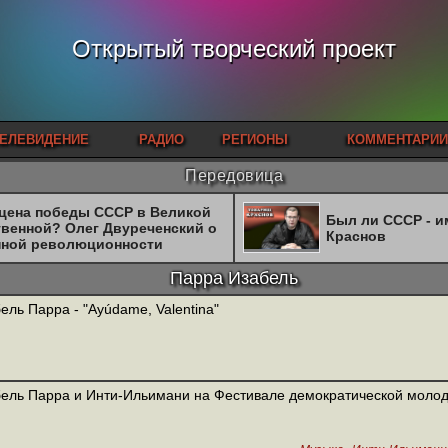
Открытый творческий проект
ЕЛЕВИДЕНИЕ
РАДИО
РЕГИОНЫ
КОММЕНТАРИИ
Передовица
 цена победы СССР в Великой
Был ли СССР - 
твенной? Олег Двуреченский о
Краснов
нной революционности
Парра Изабель
ель Парра - "Ayúdame, Valentina"
ель Парра и Инти-Ильимани на Фестивале демократической моло