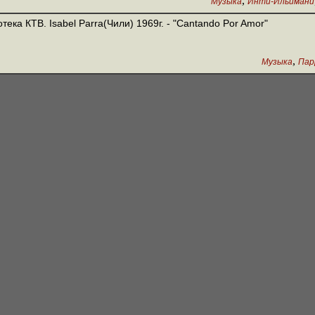
,
Музыка
Инти-Ильимани
тека КТВ. Isabel Parra(Чили) 1969г. - "Cantando Por Amor"
,
Музыка
Пар