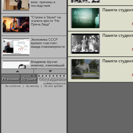
веке: причины и
последствия
Памяти студент
"Строки и Звуки" на
эгалите-фесте "Не
Пряча Лица"
Памяти студент
Экономика СССР
времен «застоя»:
жажда планомерности
Памяти студент
Владимир Шухов:
инженер, изменивший
мир
Резонанс
Лучшее
Обсуждаемое
комментариев:
"Аркадий Коц" на
За неделю
|
За месяц
|
За все время
эгалите-фесте "Не
Пряча Лица"
Контрапункты
глобализации:
геополитэкономическ
ий анализ
100 лет Ноябрьской
революции в