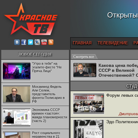
Открытый
ГЛАВНАЯ
ТЕЛЕВИДЕНИЕ
Р
НОВОЕ СЕГОДНЯ
Смотреть все
"Утро в тебе" на
Какова цена поб
эгалите-фесте "Не
СССР в Великой
Пряча Лица"
Отечественной? 
Двуреченский о
потерянной
сту
Мохаммед Фидель
революционност
Али Селем,
представитель
Форум левых си
фронта Полисарио в
РФ
Экономика СССР
времен «застоя»:
Дмитриев
жажда планомерности
Удальц
(часть 2)
Эдо Политехнио
студенты-а
,
Лакеев В.И.
Рост социального
неравенства в 21