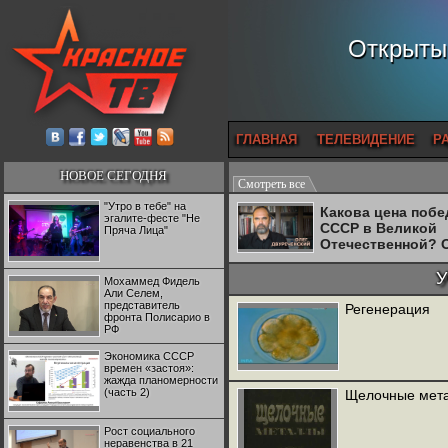
Открытый
ГЛАВНАЯ
ТЕЛЕВИДЕНИЕ
Р
НОВОЕ СЕГОДНЯ
Смотреть все
"Утро в тебе" на
Какова цена поб
эгалите-фесте "Не
СССР в Великой
Пряча Лица"
Отечественной? 
Двуреченский о
потерянной
У
Мохаммед Фидель
революционност
Али Селем,
представитель
Регенерация
фронта Полисарио в
РФ
Экономика СССР
времен «застоя»:
жажда планомерности
(часть 2)
Щелочные мет
Рост социального
неравенства в 21