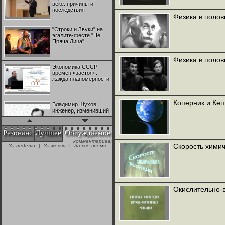
веке: причины и
последствия
Физика в полов
"Строки и Звуки" на
эгалите-фесте "Не
Пряча Лица"
Физика в полов
Экономика СССР
времен «застоя»:
жажда планомерности
Коперник и Кеп
Владимир Шухов:
инженер, изменивший
мир
Резонанс
Лучшее
Обсуждаемое
комментариев:
"Аркадий Коц" на
Скорость химич
За неделю
|
За месяц
|
За все время
эгалите-фесте "Не
Пряча Лица"
Контрапункты
глобализации:
Окислительно-
геополитэкономическ
ий анализ
100 лет Ноябрьской
революции в