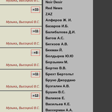
,
Музыка
Высоцкий В.С.
Noir Desir
Red News
+33
ZAZ
Алферов Ж. И.
,
Музыка
Высоцкий В.С.
Базаров И.Б.
+11
Балибалова Д.И.
Батов А.С.
,
Музыка
Высоцкий В.С.
Бегизов А.В.
Бекман Й.
+8
Болдырев Ю.Ю
Борзыкин М.
,
Музыка
Высоцкий В.С.
Бортко В.В.
Брехт Бертольт
+11
Бруно Джордано
,
Бузгалин А.В.
Музыка
Высоцкий В.С.
Бушин В.С.
+12
Валиков Е.
Васильев К.Е.
,
Музыка
Высоцкий В.С.
Вассерман А.А.