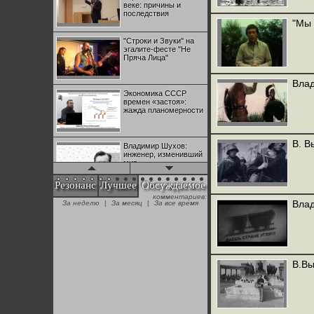
веке: причины и
последствия
"Мы 
"Строки и Звуки" на
эгалите-фесте "Не
Пряча Лица"
Влад
Экономика СССР
времен «застоя»:
жажда планомерности
В. В
Владимир Шухов:
инженер, изменивший
мир
Резонанс
Лучшее
Обсуждаемое
комментариев:
"Аркадий Коц" на
Влад
За неделю
|
За месяц
|
За все время
эгалите-фесте "Не
Пряча Лица"
Контрапункты
глобализации:
В.Вы
геополитэкономическ
ий анализ
100 лет Ноябрьской
революции в