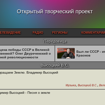
Открытый творческий проект
ЕЛЕВИДЕНИЕ
РАДИО
РЕГИОНЫ
КОММЕНТАРИИ
Передовица
 цена победы СССР в Великой
Был ли СССР - 
твенной? Олег Двуреченский о
Краснов
нной революционности
Высоцкий В.С.
вращаем Землю. Владимир Высоцкий
,
,
Музыка
Высоцкий В.С.
Вел
имир Высоцкий - Песня о земле