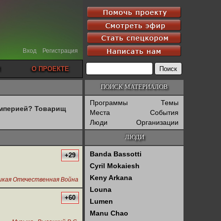
Вход
Регистрация
О ПРОЕКТЕ
ПОИСК МАТЕРИАЛОВ
Программы
Темы
империей? Товарищ
Места
События
Люди
Организации
ЛЮДИ
Banda Bassotti
+29
Cyril Mokaiesh
Keny Arkana
икая Отечественная Война
Louna
+60
Lumen
Manu Chao