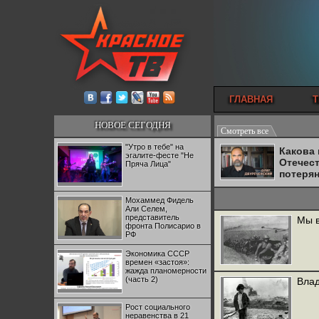
ГЛАВНАЯ
Т
НОВОЕ СЕГОДНЯ
Смотреть все
"Утро в тебе" на
Какова
эгалите-фесте "Не
Отечес
Пряча Лица"
потеря
Мохаммед Фидель
Али Селем,
представитель
Мы 
фронта Полисарио в
РФ
Экономика СССР
времен «застоя»:
жажда планомерности
(часть 2)
Влад
Рост социального
неравенства в 21